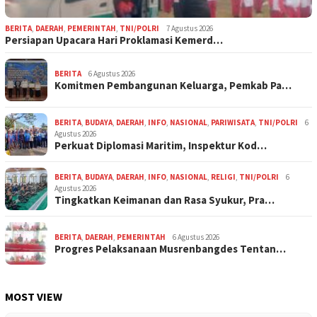
BERITA
,
DAERAH
,
PEMERINTAH
,
TNI/POLRI
7 Agustus 2026
Persiapan Upacara Hari Proklamasi Kemerd…
BERITA
6 Agustus 2026
Komitmen Pembangunan Keluarga, Pemkab Pa…
BERITA
,
BUDAYA
,
DAERAH
,
INFO
,
NASIONAL
,
PARIWISATA
,
TNI/POLRI
6
Agustus 2026
Perkuat Diplomasi Maritim, Inspektur Kod…
BERITA
,
BUDAYA
,
DAERAH
,
INFO
,
NASIONAL
,
RELIGI
,
TNI/POLRI
6
Agustus 2026
Tingkatkan Keimanan dan Rasa Syukur, Pra…
BERITA
,
DAERAH
,
PEMERINTAH
6 Agustus 2026
Progres Pelaksanaan Musrenbangdes Tentan…
MOST VIEW