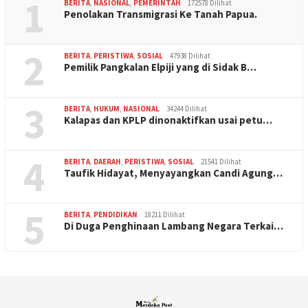
1
BERITA
,
NASIONAL
,
PEMERINTAH
172578 Dilihat
Penolakan Transmigrasi Ke Tanah Papua.
2
BERITA
,
PERISTIWA
,
SOSIAL
47938 Dilihat
Pemilik Pangkalan Elpiji yang di Sidak B…
3
BERITA
,
HUKUM
,
NASIONAL
34244 Dilihat
Kalapas dan KPLP dinonaktifkan usai petu…
4
BERITA
,
DAERAH
,
PERISTIWA
,
SOSIAL
21541 Dilihat
Taufik Hidayat, Menyayangkan Candi Agung…
5
BERITA
,
PENDIDIKAN
18211 Dilihat
Di Duga Penghinaan Lambang Negara Terkai…