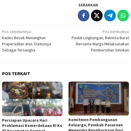
SEBARKAN
Navigasi
Pos sebelumnya
Pos berikutnya
Kades Besuk Menangkan
Peduli Lingkungan, Babinsa Barat
pos
Praperadilan atas Statusnya
Bersama Warga Melaksanakan
Sebagai Tersangka
Pembersihan Selokan
POS TERKAIT
Komitmen Pembangunan
Persiapan Upacara Hari
Keluarga, Pemkab Pasuruan
Proklamasi Kemerdekaan RI Ke
Menerima Penghargaan Dari
81 Kecamatan Gempol