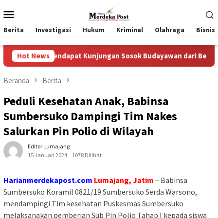
Loncat
Menu
ke
Mobile
konten
Berita
Investigasi
Hukum
Kriminal
Olahraga
Bisnis
Mendapat Kunjungan Sosok Budayawan dari Belanda Mr. Crues Co
Hot News
Beranda
Berita
Peduli Kesehatan Anak, Babinsa
Sumbersuko Dampingi Tim Nakes
Salurkan Pin Polio di Wilayah
Editor Lumajang
15 Januari 2024
1078 Dilihat
Harianmerdekapost.com
Lumajang, Jatim
– Babinsa
Sumbersuko Koramil 0821/19 Sumbersuko Serda Warsono,
mendampingi Tim kesehatan Puskesmas Sumbersuko
melaksanakan pemberian Sub Pin Polio Tahap I kepada siswa