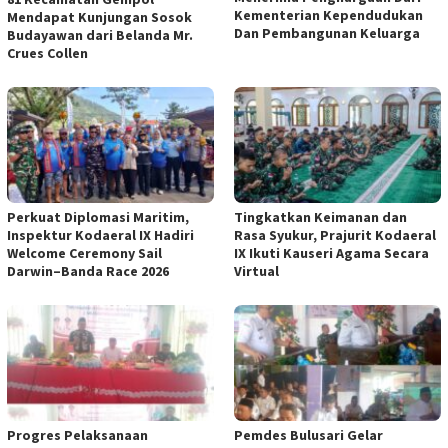
Kementerian Kependudukan
Mendapat Kunjungan Sosok
Dan Pembangunan Keluarga
Budayawan dari Belanda Mr.
Crues Collen
Perkuat Diplomasi Maritim,
Tingkatkan Keimanan dan
Inspektur Kodaeral IX Hadiri
Rasa Syukur, Prajurit Kodaeral
Welcome Ceremony Sail
IX Ikuti Kauseri Agama Secara
Darwin–Banda Race 2026
Virtual
Progres Pelaksanaan
Pemdes Bulusari Gelar