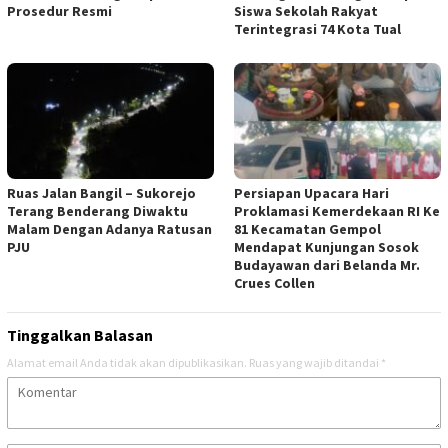
Prosedur Resmi
Siswa Sekolah Rakyat
Terintegrasi 74 Kota Tual
Ruas Jalan Bangil – Sukorejo
Persiapan Upacara Hari
Terang Benderang Diwaktu
Proklamasi Kemerdekaan RI Ke
Malam Dengan Adanya Ratusan
81 Kecamatan Gempol
PJU
Mendapat Kunjungan Sosok
Budayawan dari Belanda Mr.
Crues Collen
Tinggalkan Balasan
Alamat email Anda tidak akan dipublikasikan.
Ruas yang wajib ditandai
*