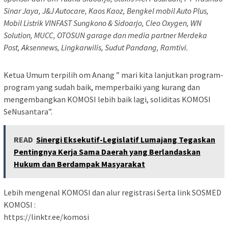
Sinar Jaya, J&J Autocare, Kaos Kaoz, Bengkel mobil Auto Plus,
Mobil Listrik VINFAST Sungkono & Sidoarjo, Cleo Oxygen, WN
Solution, MUCC, OTOSUN garage dan media partner Merdeka
Post, Aksennews, Lingkarwilis, Sudut Pandang, Ramtivi.
Ketua Umum terpilih om Anang ” mari kita lanjutkan program-
program yang sudah baik, memperbaiki yang kurang dan
mengembangkan KOMOSI lebih baik lagi, soliditas KOMOSI
SeNusantara”.
READ
Sinergi Eksekutif-Legislatif Lumajang Tegaskan
Pentingnya Kerja Sama Daerah yang Berlandaskan
Hukum dan Berdampak Masyarakat
Lebih mengenal KOMOSI dan alur registrasi Serta link SOSMED
KOMOSI :
https://linktr.ee/komosi