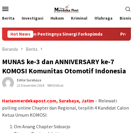
Loncat
Menu
ke
Mobile
konten
Berita
Investigasi
Hukum
Kriminal
Olahraga
Bisnis
nkan Pentingnya Sinergi Forkopimda
Hot News
Progres Pelaksanaan 
Beranda
Berita
MUNAS ke-3 dan ANNIVERSARY ke-7
KOMOSI Komunitas Otomotif Indonesia
Editor Surabaya
22 Desember 2024
984 Dilihat
Harianmerdekapost.com, Surabaya, Jatim
– Melewati
polling online Chapter dan Regional, terpilih 4 Kandidat Calon
Ketua Umum KOMOSI:
Om Anang Chapter Sidoarjo