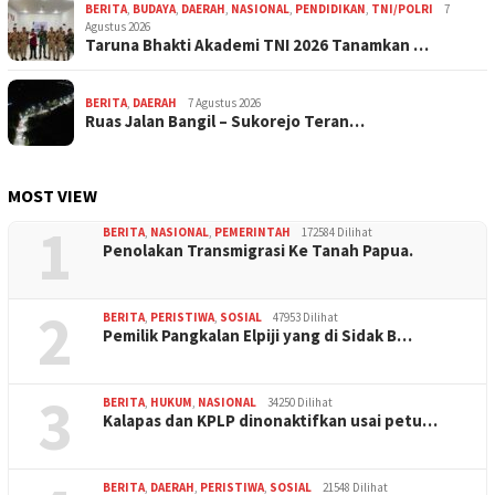
BERITA
,
BUDAYA
,
DAERAH
,
NASIONAL
,
PENDIDIKAN
,
TNI/POLRI
7
Agustus 2026
Taruna Bhakti Akademi TNI 2026 Tanamkan …
BERITA
,
DAERAH
7 Agustus 2026
Ruas Jalan Bangil – Sukorejo Teran…
MOST VIEW
1
BERITA
,
NASIONAL
,
PEMERINTAH
172584 Dilihat
Penolakan Transmigrasi Ke Tanah Papua.
2
BERITA
,
PERISTIWA
,
SOSIAL
47953 Dilihat
Pemilik Pangkalan Elpiji yang di Sidak B…
3
BERITA
,
HUKUM
,
NASIONAL
34250 Dilihat
Kalapas dan KPLP dinonaktifkan usai petu…
BERITA
,
DAERAH
,
PERISTIWA
,
SOSIAL
21548 Dilihat