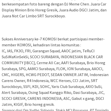
berkesempatan foto bareng dengan DJ Meme Chen. Juara Car
Display Minion Brio Horeg Gresik, Juara Audio DGCI Jatim, dan
Juara Not Car Limbo SRT Surockboyo.
Sukses Anniversary ke-7 KOMOSI berkat partisipasi member-
member KOMOSI, kehadiran lintas komunitas :
IC, IAS, FK3O, FRI, Garangan Squad, AAOC jatim, TeRuCI
SuSiMaKinSekSi, SCOCI SURABAYA, INDONESIAN BLACK CAR
COMMUNITY [IBCC], Cerme All Car, AAFI Surabaya, Brio Horeg
Surabaya, SPG, AAMCI Surabaya, FLOK, ION Surabaya, AAOCI,
CMC, HIGERS, HCWG PEDOT, SEDAN OWNER JATIM, Indonesian
Carens Owner, R4 Indonesia, WCC Heroes, CCI Jatim, SRT
Surockboyo, SSFI, KDI, SOHC, Yaris Club Surabaya, AXIO SuSi,
Alert Surabaya, Osing Squad Kanggo Riko, Dasi Surabaya, JIC,
SCOCI GRESIK, CARENS INDONESIA, ASC, Gabut x gang, DGCI
Jatim, KIGIF, Brio horeg gresik.
Sponsor dari Om Yudha Sidoarjo, Stokis MCI Pasuruan, PT Trasindo