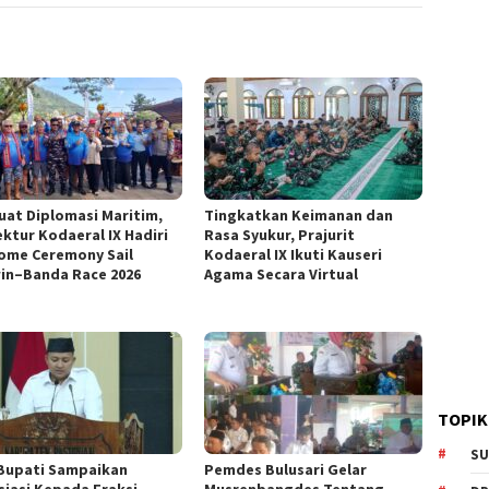
uat Diplomasi Maritim,
Tingkatkan Keimanan dan
ektur Kodaeral IX Hadiri
Rasa Syukur, Prajurit
ome Ceremony Sail
Kodaeral IX Ikuti Kauseri
in–Banda Race 2026
Agama Secara Virtual
TOPIK
SU
Bupati Sampaikan
Pemdes Bulusari Gelar