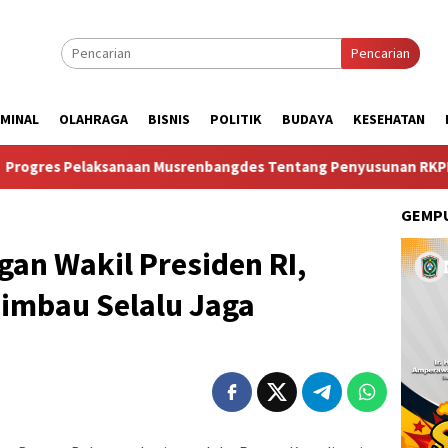
Pencarian
IMINAL
OLAHRAGA
BISNIS
POLITIK
BUDAYA
KESEHATAN
naan Musrenbangdes Tentang Penyusunan RKPDes Tahun 2027 da
GEMPU
an Wakil Presiden RI,
Himbau Selalu Jaga