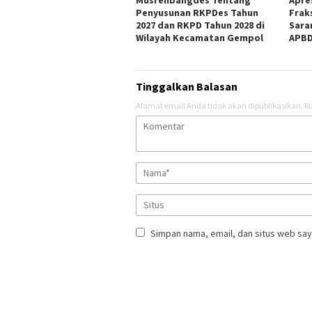
Musrenbangdes Tentang
Apre
Penyusunan RKPDes Tahun
Frak
2027 dan RKPD Tahun 2028 di
Sara
Wilayah Kecamatan Gempol
APBD
Tinggalkan Balasan
Alamat email Anda tidak akan dipublikasikan.
Ru
Simpan nama, email, dan situs web say