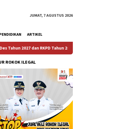
JUMAT, 7 AGUSTUS 2026
PENDIDIKAN
ARTIKEL
n RKPD Tahun 2028 di Wilayah Kecamatan Gempol
Mas Bu
R ROKOK ILEGAL