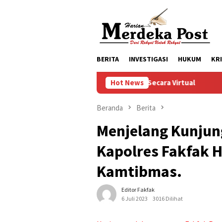
Loncat
ke
konten
BERITA
INVESTIGASI
HUKUM
KR
l IX Ikuti Kauseri Agama Secara Virtual
Hot News
Progres Pelaksa
Beranda
Berita
Menjelang Kunjung
Kapolres Fakfak 
Kamtibmas.
Editor Fakfak
6 Juli 2023
3016 Dilihat