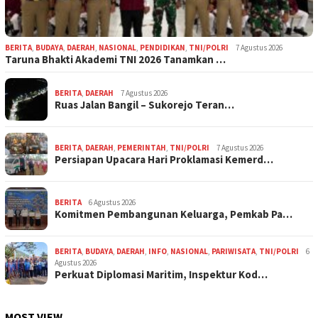
BERITA
,
BUDAYA
,
DAERAH
,
NASIONAL
,
PENDIDIKAN
,
TNI/POLRI
7 Agustus 2026
Taruna Bhakti Akademi TNI 2026 Tanamkan …
BERITA
,
DAERAH
7 Agustus 2026
Ruas Jalan Bangil – Sukorejo Teran…
BERITA
,
DAERAH
,
PEMERINTAH
,
TNI/POLRI
7 Agustus 2026
Persiapan Upacara Hari Proklamasi Kemerd…
BERITA
6 Agustus 2026
Komitmen Pembangunan Keluarga, Pemkab Pa…
BERITA
,
BUDAYA
,
DAERAH
,
INFO
,
NASIONAL
,
PARIWISATA
,
TNI/POLRI
6
Agustus 2026
Perkuat Diplomasi Maritim, Inspektur Kod…
MOST VIEW