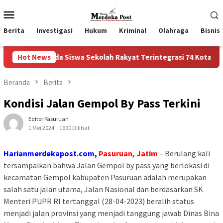
Loncat
Menu
ke
Mobile
konten
Berita
Investigasi
Hukum
Kriminal
Olahraga
Bisnis
da Siswa Sekolah Rakyat Terintegrasi 74 Kota Tual
Hot News
Rua
Beranda
Berita
Kondisi Jalan Gempol By Pass Terkini
Editor Pasuruan
1 Mei 2024
1690 Dilihat
Harianmerdekapost.com,
Pasuruan, Jatim
– Berulang kali
tersampaikan bahwa Jalan Gempol by pass yang berlokasi di
kecamatan Gempol kabupaten Pasuruan adalah merupakan
salah satu jalan utama, Jalan Nasional dan berdasarkan SK
Menteri PUPR RI tertanggal (28-04-2023) beralih status
menjadi jalan provinsi yang menjadi tanggung jawab Dinas Bina