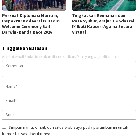
Perkuat Diplomasi Maritim,
Tingkatkan Keimanan dan
Inspektur Kodaeral IX Hadiri
Rasa Syukur, Prajurit Kodaeral
Welcome Ceremony Sail
IX Ikuti Kauseri Agama Secara
Darwin–Banda Race 2026
Virtual
Tinggalkan Balasan
Alamat email Anda tidak akan dipublikasikan.
Ruas yang wajib ditandai
*
Simpan nama, email, dan situs web saya pada peramban ini untuk
komentar saya berikutnya.