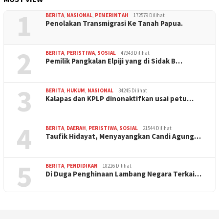
1
BERITA
,
NASIONAL
,
PEMERINTAH
172579 Dilihat
Penolakan Transmigrasi Ke Tanah Papua.
2
BERITA
,
PERISTIWA
,
SOSIAL
47943 Dilihat
Pemilik Pangkalan Elpiji yang di Sidak B…
3
BERITA
,
HUKUM
,
NASIONAL
34245 Dilihat
Kalapas dan KPLP dinonaktifkan usai petu…
4
BERITA
,
DAERAH
,
PERISTIWA
,
SOSIAL
21544 Dilihat
Taufik Hidayat, Menyayangkan Candi Agung…
5
BERITA
,
PENDIDIKAN
18216 Dilihat
Di Duga Penghinaan Lambang Negara Terkai…