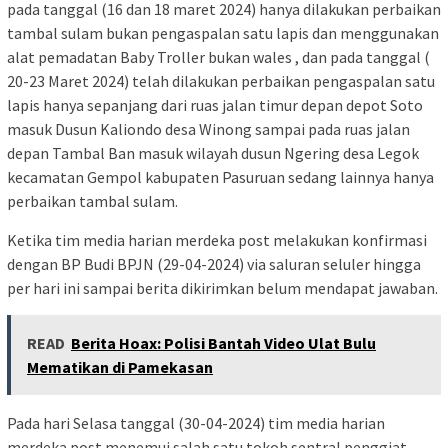
pada tanggal (16 dan 18 maret 2024) hanya dilakukan perbaikan
tambal sulam bukan pengaspalan satu lapis dan menggunakan
alat pemadatan Baby Troller bukan wales , dan pada tanggal (
20-23 Maret 2024) telah dilakukan perbaikan pengaspalan satu
lapis hanya sepanjang dari ruas jalan timur depan depot Soto
masuk Dusun Kaliondo desa Winong sampai pada ruas jalan
depan Tambal Ban masuk wilayah dusun Ngering desa Legok
kecamatan Gempol kabupaten Pasuruan sedang lainnya hanya
perbaikan tambal sulam.
Ketika tim media harian merdeka post melakukan konfirmasi
dengan BP Budi BPJN (29-04-2024) via saluran seluler hingga
per hari ini sampai berita dikirimkan belum mendapat jawaban.
READ
Berita Hoax: Polisi Bantah Video Ulat Bulu
Mematikan di Pamekasan
Pada hari Selasa tanggal (30-04-2024) tim media harian
merdeka post menemui salah satu tokoh sentral penggiat