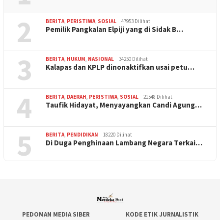
2
BERITA
,
PERISTIWA
,
SOSIAL
47953 Dilihat
Pemilik Pangkalan Elpiji yang di Sidak B…
3
BERITA
,
HUKUM
,
NASIONAL
34250 Dilihat
Kalapas dan KPLP dinonaktifkan usai petu…
4
BERITA
,
DAERAH
,
PERISTIWA
,
SOSIAL
21548 Dilihat
Taufik Hidayat, Menyayangkan Candi Agung…
5
BERITA
,
PENDIDIKAN
18220 Dilihat
Di Duga Penghinaan Lambang Negara Terkai…
PEDOMAN MEDIA SIBER
KODE ETIK JURNALISTIK