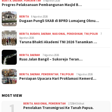
BERITA
,
DAERAH
,
PEMERINTAH
8 Agustus 2026
Progres Pelaksanaan Pembangunan Masjid B…
BERITA
8 Agustus 2026
Dugaan Pungli SKAB di BPRD Lumajang Oknu…
BERITA
,
BUDAYA
,
DAERAH
,
NASIONAL
,
PENDIDIKAN
,
TNI/POLRI
7
Agustus 2026
Taruna Bhakti Akademi TNI 2026 Tanamkan …
BERITA
,
DAERAH
7 Agustus 2026
Ruas Jalan Bangil – Sukorejo Teran…
BERITA
,
DAERAH
,
PEMERINTAH
,
TNI/POLRI
7 Agustus 2026
Persiapan Upacara Hari Proklamasi Kemerd…
MOST VIEW
1
BERITA
,
NASIONAL
,
PEMERINTAH
172584 Dilihat
Penolakan Transmigrasi Ke Tanah Papua.