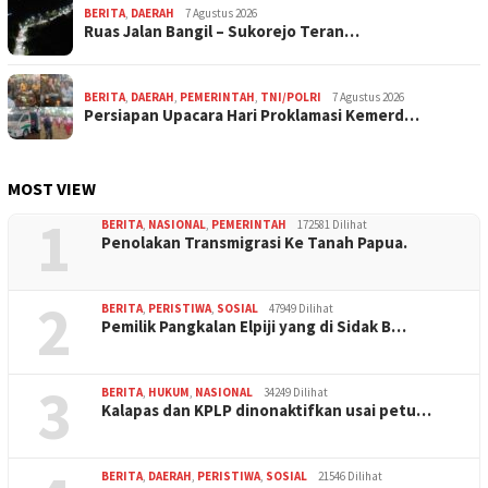
BERITA
,
DAERAH
7 Agustus 2026
Ruas Jalan Bangil – Sukorejo Teran…
BERITA
,
DAERAH
,
PEMERINTAH
,
TNI/POLRI
7 Agustus 2026
Persiapan Upacara Hari Proklamasi Kemerd…
MOST VIEW
1
BERITA
,
NASIONAL
,
PEMERINTAH
172581 Dilihat
Penolakan Transmigrasi Ke Tanah Papua.
2
BERITA
,
PERISTIWA
,
SOSIAL
47949 Dilihat
Pemilik Pangkalan Elpiji yang di Sidak B…
3
BERITA
,
HUKUM
,
NASIONAL
34249 Dilihat
Kalapas dan KPLP dinonaktifkan usai petu…
BERITA
,
DAERAH
,
PERISTIWA
,
SOSIAL
21546 Dilihat