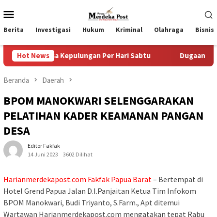
Loncat
Menu
ke
Mobile
konten
Berita
Investigasi
Hukum
Kriminal
Olahraga
Bisnis
esa Kepulungan Per Hari Sabtu
Hot News
Dugaan Pungli SKAB di B
Beranda
Daerah
BPOM MANOKWARI SELENGGARAKAN
PELATIHAN KADER KEAMANAN PANGAN
DESA
Editor Fakfak
14 Juni 2023
3602 Dilihat
Harianmerdekapost.com Fakfak Papua Barat
– Bertempat di
Hotel Grend Papua Jalan D.I.Panjaitan Ketua Tim Infokom
BPOM Manokwari, Budi Triyanto, S.Farm., Apt ditemui
Wartawan Harianmerdekapost.com mengatakan tepat Rabu