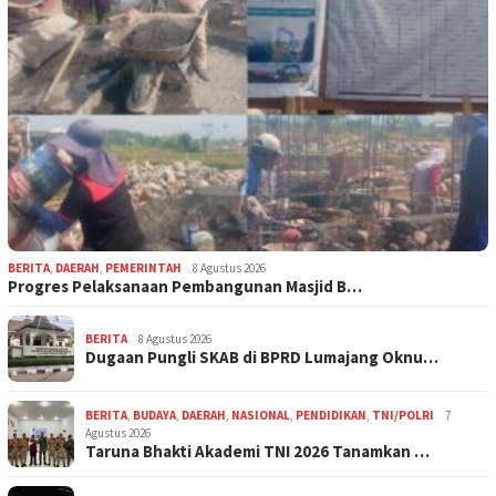
BERITA
,
DAERAH
,
PEMERINTAH
8 Agustus 2026
Progres Pelaksanaan Pembangunan Masjid B…
BERITA
8 Agustus 2026
Dugaan Pungli SKAB di BPRD Lumajang Oknu…
BERITA
,
BUDAYA
,
DAERAH
,
NASIONAL
,
PENDIDIKAN
,
TNI/POLRI
7
Agustus 2026
Taruna Bhakti Akademi TNI 2026 Tanamkan …