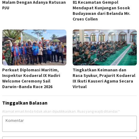
Malam Dengan Adanya Ratusan
81 Kecamatan Gempol
PJU
Mendapat Kunjungan Sosok
Budayawan dari Belanda Mr.
Crues Collen
Perkuat Diplomasi Maritim,
Tingkatkan Keimanan dan
Inspektur Kodaeral IX Hadiri
Rasa Syukur, Prajurit Kodaeral
Welcome Ceremony Sail
IX Ikuti Kauseri Agama Secara
Darwin–Banda Race 2026
Virtual
Tinggalkan Balasan
Alamat email Anda tidak akan dipublikasikan.
Ruas yang wajib ditandai
*