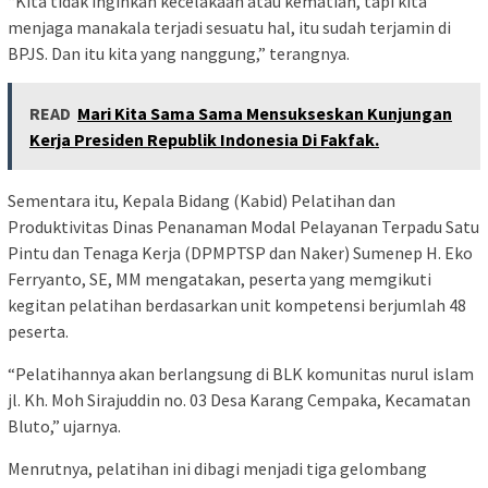
“Kita tidak inginkan kecelakaan atau kematian, tapi kita
menjaga manakala terjadi sesuatu hal, itu sudah terjamin di
BPJS. Dan itu kita yang nanggung,” terangnya.
READ
Mari Kita Sama Sama Mensukseskan Kunjungan
Kerja Presiden Republik Indonesia Di Fakfak.
Sementara itu, Kepala Bidang (Kabid) Pelatihan dan
Produktivitas Dinas Penanaman Modal Pelayanan Terpadu Satu
Pintu dan Tenaga Kerja (DPMPTSP dan Naker) Sumenep H. Eko
Ferryanto, SE, MM mengatakan, peserta yang memgikuti
kegitan pelatihan berdasarkan unit kompetensi berjumlah 48
peserta.
“Pelatihannya akan berlangsung di BLK komunitas nurul islam
jl. Kh. Moh Sirajuddin no. 03 Desa Karang Cempaka, Kecamatan
Bluto,” ujarnya.
Menrutnya, pelatihan ini dibagi menjadi tiga gelombang