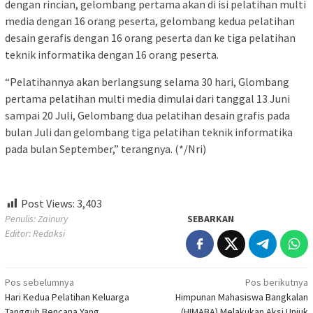
dengan rincian, gelombang pertama akan di isi pelatihan multi
media dengan 16 orang peserta, gelombang kedua pelatihan
desain gerafis dengan 16 orang peserta dan ke tiga pelatihan
teknik informatika dengan 16 orang peserta.
“Pelatihannya akan berlangsung selama 30 hari, Glombang
pertama pelatihan multi media dimulai dari tanggal 13 Juni
sampai 20 Juli, Gelombang dua pelatihan desain grafis pada
bulan Juli dan gelombang tiga pelatihan teknik informatika
pada bulan September,” terangnya. (*/Nri)
Post Views:
3,403
Penulis: Zainury
SEBARKAN
Editor: Redaksi
Navigasi
Pos sebelumnya
Pos berikutnya
Hari Kedua Pelatihan Keluarga
Himpunan Mahasiswa Bangkalan
pos
Tangguh Bencana Yang
(HIMABA) Melakukan Aksi Unjuk