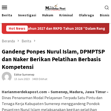
Loncat
Menu
ke
Mobile
konten
Berita
Investigasi
Hukum
Kriminal
Olahraga
Bisnis
Tahun 2027 dan RKPD Tahun 2028 “Dalam Rangka Mewujudkan Se
Hot News
Beranda
Berita
Gandeng Ponpes Nurul Islam, DPMPTSP
dan Naker Berikan Pelatihan Berbasis
Kompetensi
Editor Sumenep
13 Juni 2023
3403 Dilihat
Harianmerdekapost.com – Sumenep, Madura, Jawa Timur –
Dinas Penanaman Modal Pelayanan Terpadu Satu Pintu dan
Tenaga Kerja Kabupaten Sumenep menggandeng Pondok
Pesantren Nurul Islam melaksanakan kegitan pelatihan