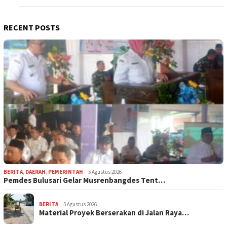
RECENT POSTS
BERITA
,
DAERAH
,
PEMERINTAH
5 Agustus 2026
Pemdes Bulusari Gelar Musrenbangdes Tent…
BERITA
5 Agustus 2026
Material Proyek Berserakan di Jalan Raya…