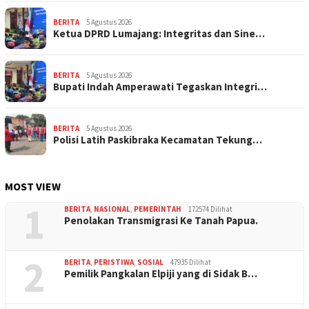
BERITA
5 Agustus 2026
Ketua DPRD Lumajang: Integritas dan Sine…
BERITA
5 Agustus 2026
Bupati Indah Amperawati Tegaskan Integri…
BERITA
5 Agustus 2026
Polisi Latih Paskibraka Kecamatan Tekung…
MOST VIEW
1
BERITA
,
NASIONAL
,
PEMERINTAH
172574 Dilihat
Penolakan Transmigrasi Ke Tanah Papua.
2
BERITA
,
PERISTIWA
,
SOSIAL
47935 Dilihat
Pemilik Pangkalan Elpiji yang di Sidak B…