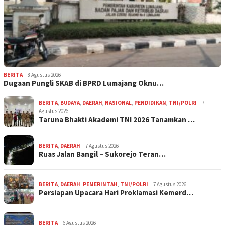
BERITA
8 Agustus 2026
Dugaan Pungli SKAB di BPRD Lumajang Oknu…
BERITA
,
BUDAYA
,
DAERAH
,
NASIONAL
,
PENDIDIKAN
,
TNI/POLRI
7
Agustus 2026
Taruna Bhakti Akademi TNI 2026 Tanamkan …
BERITA
,
DAERAH
7 Agustus 2026
Ruas Jalan Bangil – Sukorejo Teran…
BERITA
,
DAERAH
,
PEMERINTAH
,
TNI/POLRI
7 Agustus 2026
Persiapan Upacara Hari Proklamasi Kemerd…
BERITA
6 Agustus 2026