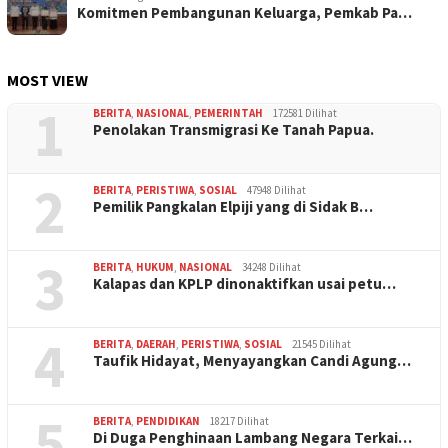
Komitmen Pembangunan Keluarga, Pemkab Pa…
MOST VIEW
1
BERITA
,
NASIONAL
,
PEMERINTAH
172581 Dilihat
Penolakan Transmigrasi Ke Tanah Papua.
2
BERITA
,
PERISTIWA
,
SOSIAL
47948 Dilihat
Pemilik Pangkalan Elpiji yang di Sidak B…
3
BERITA
,
HUKUM
,
NASIONAL
34248 Dilihat
Kalapas dan KPLP dinonaktifkan usai petu…
4
BERITA
,
DAERAH
,
PERISTIWA
,
SOSIAL
21545 Dilihat
Taufik Hidayat, Menyayangkan Candi Agung…
5
BERITA
,
PENDIDIKAN
18217 Dilihat
Di Duga Penghinaan Lambang Negara Terkai…