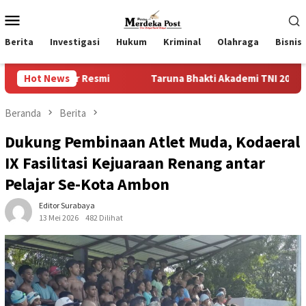
Loncat
Menu
ke
Mobile
konten
Berita
Investigasi
Hukum
Kriminal
Olahraga
Bisnis
smi
Hot News
Taruna Bhakti Akademi TNI 2026 Tanamkan Karakter d
Beranda
Berita
Dukung Pembinaan Atlet Muda, Kodaeral
IX Fasilitasi Kejuaraan Renang antar
Pelajar Se-Kota Ambon
Editor Surabaya
13 Mei 2026
482 Dilihat