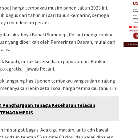
an soal harga tembakau musim panen tabun 2023 ini.
ih bagus dari tahun ini dari tahun kemarin?, semoga
seraya mendoakan petani.
ggilan akrabnya Bupati Sumenep, Petani mengucapkan
uan yang diberikan oleh Pemerintah Daerah, mulai dari
atis.
ak Bupati, untuk ketersediaan pupuk aman. Bahkan
uk gratis, ” jawab Petani.
cek langsung hasil penen tembakau yang sudah dirajang
menanyakan lebih detail soal harga tembakau tahun ini.
aih Penghargaan Tenaga Kesehatan Teladan
I TENAGA MEDIS
n ini sangat bagus. Ada tiga macam, untuk dn bawah
untuk daun tengan 55 sampai 60 ribu, dan kalau dipanen