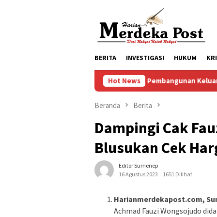
Loncat
ke
konten
BERITA
INVESTIGASI
HUKUM
KR
Komitmen Pembangunan Keluarga, Pemkab Pasuruan
Hot News
Beranda
Berita
Dampingi Cak Fau
Blusukan Cek Ha
Editor Sumenep
16 Agustus 2023
1651 Dilihat
Harianmerdekapost.com, Sum
Achmad Fauzi Wongsojudo dida