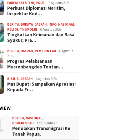
PARIWISATA
,
TNI/POLRI
6 Agustus 2026
Perkuat Diplomasi Maritim,
Inspektur Kod…
BERITA
,
BUDAYA
,
DAERAH
,
INFO
,
NASIONAL
,
RELIGI
,
TNI/POLRI
6 Agustus 2026
Tingkatkan Keimanan dan Rasa
Syukur, Pra…
BERITA
,
DAERAH
,
PEMERINTAH
6 Agustus
2026
Progres Pelaksanaan
Musrenbangdes Tentan…
BISNIS
,
DAERAH
6 Agustus 2026
Mas Bupati Sampaikan Apresiasi
Kepada Fr…
VIEW
1
BERITA
,
NASIONAL
,
PEMERINTAH
172578 Dilihat
Penolakan Transmigrasi Ke
Tanah Papua.