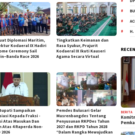
DP
BU
AC
H.
uat Diplomasi Maritim,
Tingkatkan Keimanan dan
ektur Kodaeral IX Hadiri
Rasa Syukur, Prajurit
RECEN
ome Ceremony Sail
Kodaeral IX Ikuti Kauseri
in–Banda Race 2026
Agama Secara Virtual
Bupati Sampaikan
Pemdes Bulusari Gelar
BERITA
siasi Kepada Fraksi -
Musrenbangdes Tentang
Komit
si Atas Masukan Dan
Penyusunan RKPDes Tahun
Pemka
n Atas 4 Raperda Non-
2027 dan RKPD Tahun 2028
 2026
“Dalam Rangka Mewujudkan