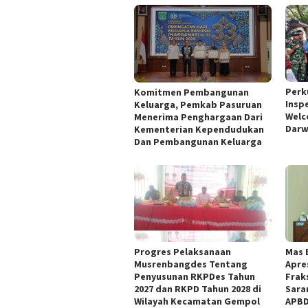
Perk
Komitmen Pembangunan
Insp
Keluarga, Pemkab Pasuruan
Welc
Menerima Penghargaan Dari
Darw
Kementerian Kependudukan
Dan Pembangunan Keluarga
Progres Pelaksanaan
Mas 
Musrenbangdes Tentang
Apre
Penyusunan RKPDes Tahun
Frak
2027 dan RKPD Tahun 2028 di
Sara
Wilayah Kecamatan Gempol
APBD