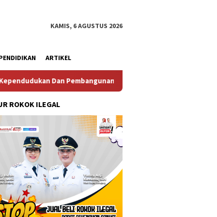
KAMIS, 6 AGUSTUS 2026
PENDIDIKAN
ARTIKEL
Pembangunan Keluarga
Perkuat Diplomasi Maritim, Inspe
R ROKOK ILEGAL