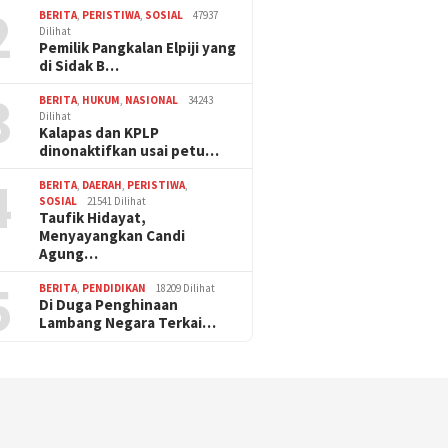
2
BERITA
,
PERISTIWA
,
SOSIAL
47937
Dilihat
Pemilik Pangkalan Elpiji yang
di Sidak B…
3
BERITA
,
HUKUM
,
NASIONAL
34243
Dilihat
Kalapas dan KPLP
dinonaktifkan usai petu…
4
BERITA
,
DAERAH
,
PERISTIWA
,
SOSIAL
21541 Dilihat
Taufik Hidayat,
Menyayangkan Candi
Agung…
5
BERITA
,
PENDIDIKAN
18209 Dilihat
Di Duga Penghinaan
Lambang Negara Terkai…