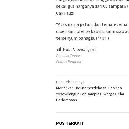
sekaligus harganya dari 60 sampai 67
Cak Fauzi
“Atas nama petani dan teman-teman
diberikan, oleh sebab itu kami siap 
tersenyum bahagia. (*/Nri)
Post Views:
1,651
Penulis: Zainury
Editor: Redaksi
Navigasi
Pos sebelumnya
Meriahkan Hari Kemerdekaan, Babinsa
pos
Yosowilangun Lor Dampingi Warga Gelar
Perlombaan
POS TERKAIT