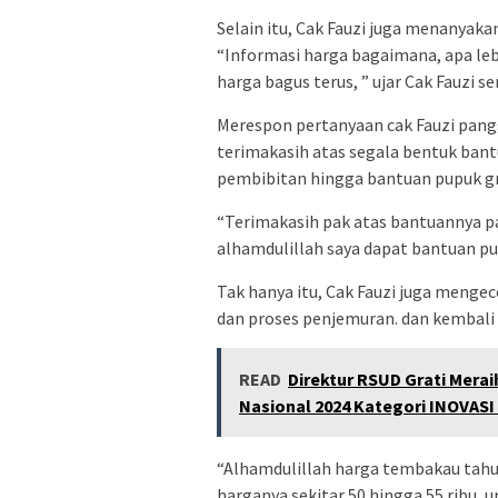
Selain itu, Cak Fauzi juga menanyak
“Informasi harga bagaimana, apa leb
harga bagus terus, ” ujar Cak Fauzi 
Merespon pertanyaan cak Fauzi pan
terimakasih atas segala bentuk bant
pembibitan hingga bantuan pupuk gr
“Terimakasih pak atas bantuannya p
alhamdulillah saya dapat bantuan pup
Tak hanya itu, Cak Fauzi juga menge
dan proses penjemuran. dan kembali 
READ
Direktur RSUD Grati Mer
Nasional 2024 Kategori INOVAS
“Alhamdulillah harga tembakau tahu
harganya sekitar 50 hingga 55 ribu, 