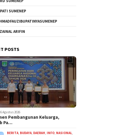
RD SUMENEP
PATI SUMENEP
HMADFAUZIBUPATINYASUMENEP
 ZAINAL ARIFIN
T POSTS
6 Agustus 2026
men Pembangunan Keluarga,
b Pa…
BERITA
,
BUDAYA
,
DAERAH
,
INFO
,
NASIONAL
,