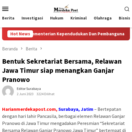
Loncat
Menu
ke
Mobile
konten
Berita
Investigasi
Hukum
Kriminal
Olahraga
Bisnis
ri Kementerian Kependudukan Dan Pembangunan Keluarga
Hot News
Beranda
Berita
Bentuk Sekretariat Bersama, Relawan
Jawa Timur siap menangkan Ganjar
Pranowo
Editor Surabaya
2 Juni 2023
3224 Dilihat
Harianmerdekapost.com,
Surabaya, Jatim
– Bertepatan
dengan hari lahir Pancasila, berbagai elemen Relawan Ganjar
Pranowo di Jawa Timur mengadakan Peresmian “Sekretariat
Bersama Relawan Ganjar Pranowo Jawa Timur” bertempat di