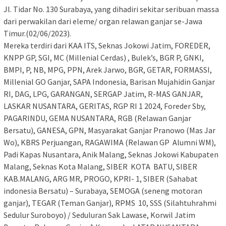
Jl. Tidar No. 130 Surabaya, yang dihadiri sekitar seribuan massa
dari perwakilan dari eleme/ organ relawan ganjar se-Jawa
Timur.(02/06/2023).
Mereka terdiri dari KAA ITS, Seknas Jokowi Jatim, FOREDER,
KNPP GP, SGI, MC (Millenial Cerdas) , Bulek’s, BGR P, GNKI,
BMPI, P, NB, MPG, PPN, Arek Jarwo, BGR, GETAR, FORMASSI,
Millenial GO Ganjar, SAPA Indonesia, Barisan Mujahidin Ganjar
RI, DAG, LPG, GARANGAN, SERGAP Jatim, R-MAS GANJAR,
LASKAR NUSANTARA, GERITAS, RGP RI 1 2024, Foreder Sby,
PAGARINDU, GEMA NUSANTARA, RGB (Relawan Ganjar
Bersatu), GANESA, GPN, Masyarakat Ganjar Pranowo (Mas Jar
Wo), KBRS Perjuangan, RAGAWIMA (Relawan GP Alumni WM),
Padi Kapas Nusantara, Anik Malang, Seknas Jokowi Kabupaten
Malang, Seknas Kota Malang, SIBER KOTA BATU, SIBER
KAB.MALANG, ARG MR, PROGO, KPRI- 1, SIBER (Sahabat
indonesia Bersatu) – Surabaya, SEMOGA (seneng motoran
ganjar), TEGAR (Teman Ganjar), RPMS 10, SSS (Silahtuhrahmi
Sedulur Suroboyo) / Seduluran Sak Lawase, Korwil Jatim