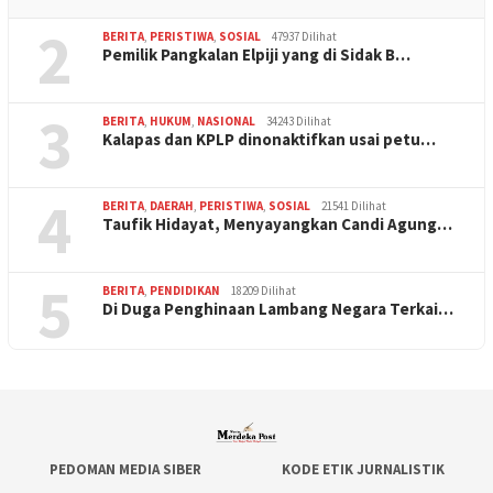
2
BERITA
,
PERISTIWA
,
SOSIAL
47937 Dilihat
Pemilik Pangkalan Elpiji yang di Sidak B…
3
BERITA
,
HUKUM
,
NASIONAL
34243 Dilihat
Kalapas dan KPLP dinonaktifkan usai petu…
4
BERITA
,
DAERAH
,
PERISTIWA
,
SOSIAL
21541 Dilihat
Taufik Hidayat, Menyayangkan Candi Agung…
5
BERITA
,
PENDIDIKAN
18209 Dilihat
Di Duga Penghinaan Lambang Negara Terkai…
PEDOMAN MEDIA SIBER
KODE ETIK JURNALISTIK