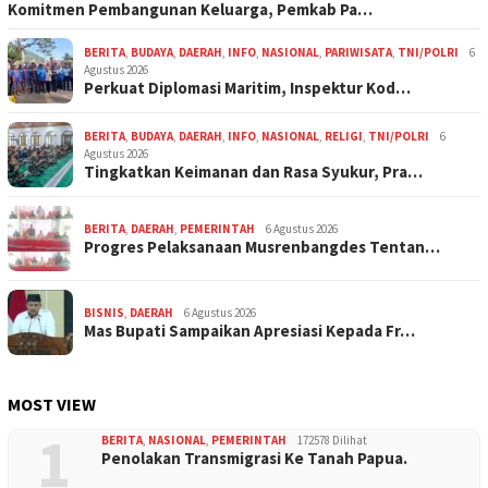
Komitmen Pembangunan Keluarga, Pemkab Pa…
BERITA
,
BUDAYA
,
DAERAH
,
INFO
,
NASIONAL
,
PARIWISATA
,
TNI/POLRI
6
Agustus 2026
Perkuat Diplomasi Maritim, Inspektur Kod…
BERITA
,
BUDAYA
,
DAERAH
,
INFO
,
NASIONAL
,
RELIGI
,
TNI/POLRI
6
Agustus 2026
Tingkatkan Keimanan dan Rasa Syukur, Pra…
BERITA
,
DAERAH
,
PEMERINTAH
6 Agustus 2026
Progres Pelaksanaan Musrenbangdes Tentan…
BISNIS
,
DAERAH
6 Agustus 2026
Mas Bupati Sampaikan Apresiasi Kepada Fr…
MOST VIEW
1
BERITA
,
NASIONAL
,
PEMERINTAH
172578 Dilihat
Penolakan Transmigrasi Ke Tanah Papua.