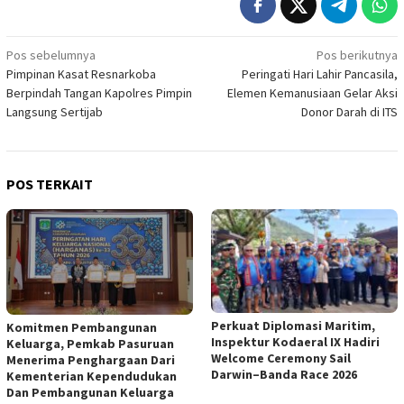
Navigasi
Pos sebelumnya
Pos berikutnya
Pimpinan Kasat Resnarkoba
Peringati Hari Lahir Pancasila,
pos
Berpindah Tangan Kapolres Pimpin
Elemen Kemanusiaan Gelar Aksi
Langsung Sertijab
Donor Darah di ITS
POS TERKAIT
Perkuat Diplomasi Maritim,
Komitmen Pembangunan
Inspektur Kodaeral IX Hadiri
Keluarga, Pemkab Pasuruan
Welcome Ceremony Sail
Menerima Penghargaan Dari
Darwin–Banda Race 2026
Kementerian Kependudukan
Dan Pembangunan Keluarga