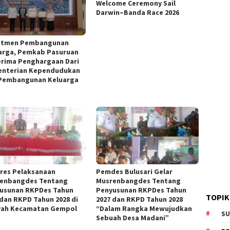
Welcome Ceremony Sail
Darwin–Banda Race 2026
itmen Pembangunan
arga, Pemkab Pasuruan
rima Penghargaan Dari
nterian Kependudukan
Pembangunan Keluarga
res Pelaksanaan
Pemdes Bulusari Gelar
enbangdes Tentang
Musrenbangdes Tentang
usunan RKPDes Tahun
Penyusunan RKPDes Tahun
TOPIK
 dan RKPD Tahun 2028 di
2027 dan RKPD Tahun 2028
yah Kecamatan Gempol
“Dalam Rangka Mewujudkan
SU
Sebuah Desa Madani”