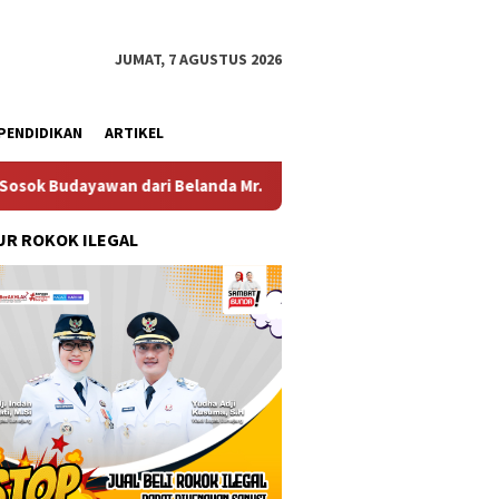
JUMAT, 7 AGUSTUS 2026
PENDIDIKAN
ARTIKEL
an dari Belanda Mr. Crues Collen
Komitmen Pembanguna
R ROKOK ILEGAL