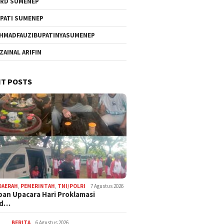
RD SUMENEP
PATI SUMENEP
HMADFAUZIBUPATINYASUMENEP
 ZAINAL ARIFIN
T POSTS
DAERAH
,
PEMERINTAH
,
TNI/POLRI
7 Agustus 2026
pan Upacara Hari Proklamasi
rd…
BERITA
6 Agustus 2026