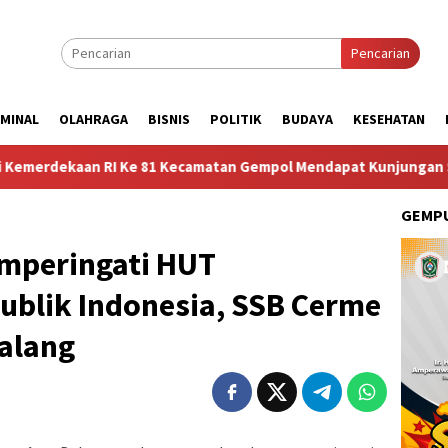
Pencarian
IMINAL
OLAHRAGA
BISNIS
POLITIK
BUDAYA
KESEHATAN
n RI Ke 81 Kecamatan Gempol Mendapat Kunjungan Sosok Budayaw
GEMPU
mperingati HUT
blik Indonesia, SSB Cerme
Malang