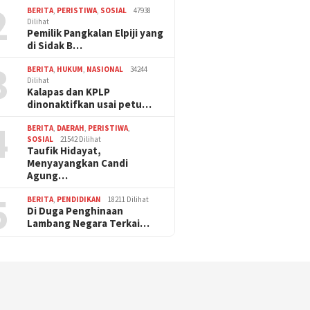
2
BERITA
,
PERISTIWA
,
SOSIAL
47938
Dilihat
Pemilik Pangkalan Elpiji yang
di Sidak B…
3
BERITA
,
HUKUM
,
NASIONAL
34244
Dilihat
Kalapas dan KPLP
dinonaktifkan usai petu…
4
BERITA
,
DAERAH
,
PERISTIWA
,
SOSIAL
21542 Dilihat
Taufik Hidayat,
Menyayangkan Candi
Agung…
5
BERITA
,
PENDIDIKAN
18211 Dilihat
Di Duga Penghinaan
Lambang Negara Terkai…