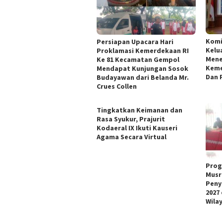
Kom
Persiapan Upacara Hari
Kelu
Proklamasi Kemerdekaan RI
Mene
Ke 81 Kecamatan Gempol
Keme
Mendapat Kunjungan Sosok
Dan 
Budayawan dari Belanda Mr.
Crues Collen
Tingkatkan Keimanan dan
Rasa Syukur, Prajurit
Kodaeral IX Ikuti Kauseri
Agama Secara Virtual
Prog
Musr
Peny
2027
Wila