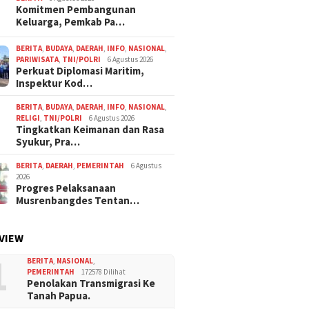
Komitmen Pembangunan
Keluarga, Pemkab Pa…
BERITA
,
BUDAYA
,
DAERAH
,
INFO
,
NASIONAL
,
PARIWISATA
,
TNI/POLRI
6 Agustus 2026
Perkuat Diplomasi Maritim,
Inspektur Kod…
BERITA
,
BUDAYA
,
DAERAH
,
INFO
,
NASIONAL
,
RELIGI
,
TNI/POLRI
6 Agustus 2026
Tingkatkan Keimanan dan Rasa
Syukur, Pra…
BERITA
,
DAERAH
,
PEMERINTAH
6 Agustus
2026
Progres Pelaksanaan
Musrenbangdes Tentan…
VIEW
1
BERITA
,
NASIONAL
,
PEMERINTAH
172578 Dilihat
Penolakan Transmigrasi Ke
Tanah Papua.