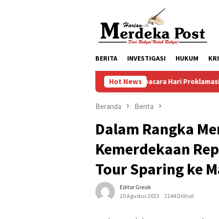
Loncat
ke
konten
BERITA
INVESTIGASI
HUKUM
KR
Persiapan Upacara Hari Proklamasi Kemerdekaa
Hot News
Beranda
Berita
Dalam Rangka Me
Kemerdekaan Repu
Tour Sparing ke 
Editor Gresik
20 Agustus 2023
2144 Dilihat