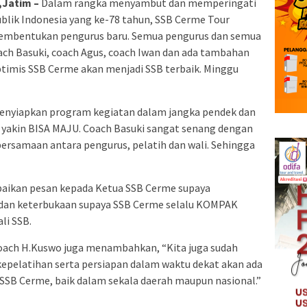
Jatim –
Dalam rangka menyambut dan memperingati
lik Indonesia yang ke-78 tahun, SSB Cerme Tour
 pembentukan pengurus baru. Semua pengurus dan semua
ach Basuki, coach Agus, coach Iwan dan ada tambahan
ptimis SSB Cerme akan menjadi SSB terbaik. Minggu
enyiapkan program kegiatan dalam jangka pendek dan
 yakin BISA MAJU. Coach Basuki sangat senang dengan
bersamaan antara pengurus, pelatih dan wali. Sehingga
aikan pesan kepada Ketua SSB Cerme supaya
dan keterbukaan supaya SSB Cerme selalu KOMPAK
li SSB.
ach H.Kuswo juga menambahkan, “Kita juga sudah
pelatihan serta persiapan dalam waktu dekat akan ada
 SSB Cerme, baik dalam sekala daerah maupun nasional.”