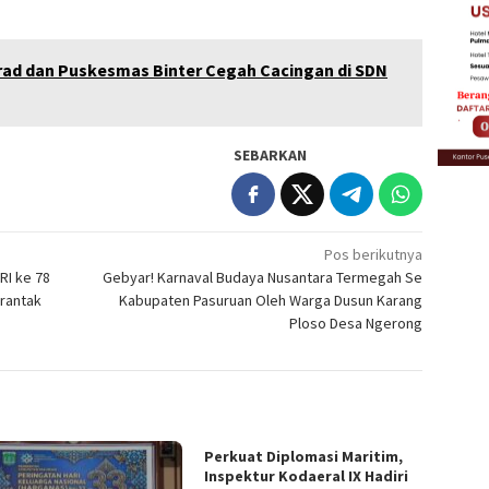
rad dan Puskesmas Binter Cegah Cacingan di SDN
SEBARKAN
Pos berikutnya
RI ke 78
Gebyar! Karnaval Budaya Nusantara Termegah Se
rantak
Kabupaten Pasuruan Oleh Warga Dusun Karang
Ploso Desa Ngerong
Perkuat Diplomasi Maritim,
Inspektur Kodaeral IX Hadiri