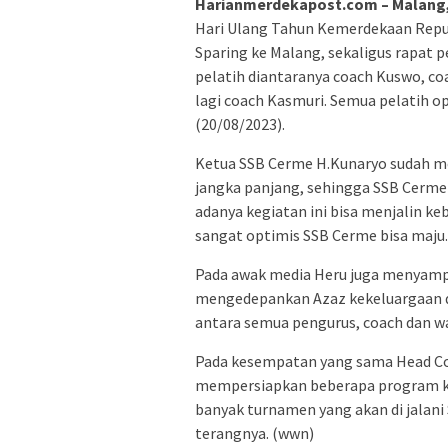
Harianmerdekapost.com – Malang,
Hari Ulang Tahun Kemerdekaan Repub
Sparing ke Malang, sekaligus rapat
pelatih diantaranya coach Kuswo, co
lagi coach Kasmuri. Semua pelatih o
(20/08/2023).
Ketua SSB Cerme H.Kunaryo sudah m
jangka panjang, sehingga SSB Cerme
adanya kegiatan ini bisa menjalin ke
sangat optimis SSB Cerme bisa maju.
Pada awak media Heru juga menyamp
mengedepankan Azaz kekeluargaan 
antara semua pengurus, coach dan wa
Pada kesempatan yang sama Head Co
mempersiapkan beberapa program ke
banyak turnamen yang akan di jalani
terangnya. (wwn)