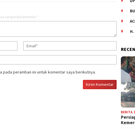
DP
BU
as yang wajib ditandai
*
AC
H.
RECEN
a pada peramban ini untuk komentar saya berikutnya.
BERITA
,
Persia
Keme