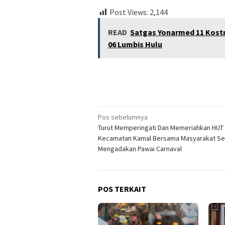
Post Views:
2,144
READ
Satgas Yonarmed 11 Kost
06 Lumbis Hulu
Navigasi
Pos sebelumnya
Turut Memperingati Dan Memeriahkan HUT 
pos
Kecamatan Kamal Bersama Masyarakat Se
Mengadakan Pawai Carnaval
POS TERKAIT