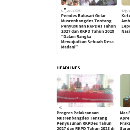
«
6 Agustus 2026
5 Agustus 2026
4 Agus
Mas Bupati Sampaikan
Pemdes Bulusari Gelar
Ket
Apresiasi Kepada Fraksi -
Musrenbangdes Tentang
Amb
Fraksi Atas Masukan Dan
Penyusunan RKPDes Tahun
Lep
Saran Atas 4 Raperda Non-
2027 dan RKPD Tahun 2028
Nas
APBD 2026
“Dalam Rangka
Mewujudkan Sebuah Desa
Madani”
HEADLINES
«
ngkatkan Keimanan dan
Progres Pelaksanaan
Mas 
a Syukur, Prajurit
Musrenbangdes Tentang
Apres
aeral IX Ikuti Kauseri
Penyusunan RKPDes Tahun
Frak
ma Secara Virtual
2027 dan RKPD Tahun 2028 di
Sara