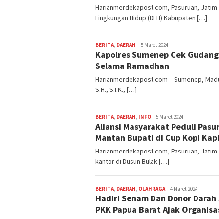
Harianmerdekapost.com, Pasuruan, Jatim –
Lingkungan Hidup (DLH) Kabupaten […]
BERITA
,
DAERAH
Editor
5 Maret 2024
Kapolres Sumenep Cek Gudang 
Sumenep
Selama Ramadhan
Harianmerdekapost.com – Sumenep, Madur
S.H., S.I.K., […]
BERITA
,
DAERAH
,
INFO
Editor
5 Maret 2024
Aliansi Masyarakat Peduli Pasu
Pasuruan
Mantan Bupati di Cup Kopi Kap
Harianmerdekapost.com, Pasuruan, Jatim –
kantor di Dusun Bulak […]
BERITA
,
DAERAH
,
OLAHRAGA
Editor
4 Maret 2024
Hadiri Senam Dan Donor Darah 
Fakfak
PKK Papua Barat Ajak Organisas