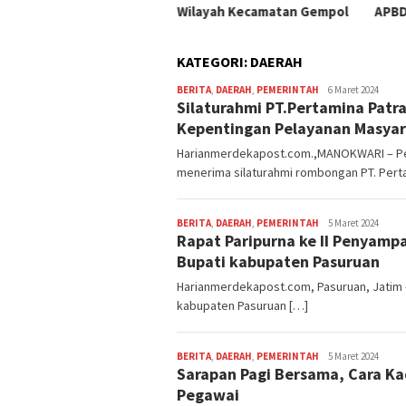
Wilayah Kecamatan Gempol
APBD
KATEGORI:
DAERAH
BERITA
,
DAERAH
,
PEMERINTAH
Editor
6 Maret 2024
Silaturahmi PT.Pertamina Patr
Fakfak
Kepentingan Pelayanan Masya
Harianmerdekapost.com.,MANOKWARI – Pe
menerima silaturahmi rombongan PT. Pert
BERITA
,
DAERAH
,
PEMERINTAH
Editor
5 Maret 2024
Rapat Paripurna ke II Penyamp
Pasuruan
Bupati kabupaten Pasuruan
Harianmerdekapost.com, Pasuruan, Jatim –
kabupaten Pasuruan […]
BERITA
,
DAERAH
,
PEMERINTAH
Editor
5 Maret 2024
Sarapan Pagi Bersama, Cara K
Pasuruan
Pegawai