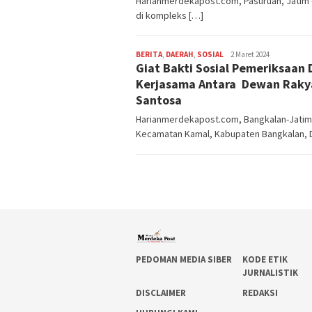
Harianmerdekapost.com, Pasuruan, Jatim 
di kompleks […]
BERITA
,
DAERAH
,
SOSIAL
Editor
2 Maret 2024
Giat Bakti Sosial Pemeriksaan
Bangkalan
Kerjasama Antara Dewan Raky
Santosa
Harianmerdekapost.com, Bangkalan-Jatim
Kecamatan Kamal, Kabupaten Bangkalan, 
PEDOMAN MEDIA SIBER
KODE ETIK
JURNALISTIK
DISCLAIMER
REDAKSI