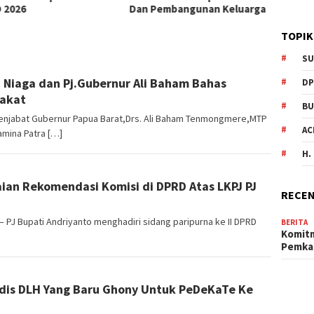
 2026
Dan Pembangunan Keluarga
TOPIK
SU
a Niaga dan Pj.Gubernur Ali Baham Bahas
DP
rakat
BU
njabat Gubernur Papua Barat,Drs. Ali Baham Tenmongmere,MTP
AC
amina Patra […]
H.
aian Rekomendasi Komisi di DPRD Atas LKPJ PJ
RECEN
 PJ Bupati Andriyanto menghadiri sidang paripurna ke II DPRD
BERITA
Komit
Pemka
adis DLH Yang Baru Ghony Untuk PeDeKaTe Ke