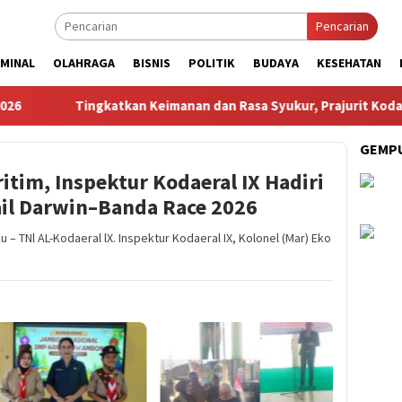
Pencarian
IMINAL
OLAHRAGA
BISNIS
POLITIK
BUDAYA
KESEHATAN
ingkatkan Keimanan dan Rasa Syukur, Prajurit Kodaeral IX Ikuti K
GEMPU
itim, Inspektur Kodaeral IX Hadiri
il Darwin–Banda Race 2026
 TNl AL-Kodaeral lX. Inspektur Kodaeral IX, Kolonel (Mar) Eko