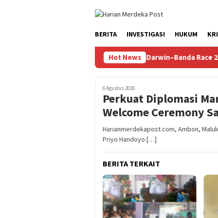
Loncat
ke
konten
BERITA
INVESTIGASI
HUKUM
KR
X Hadiri Welcome Ceremony Sail Darwin–Banda Race 2026
Hot News
T
6 Agustus 2026
Perkuat Diplomasi Mar
Welcome Ceremony Sa
Harianmerdekapost.com, Ambon, Maluku –
Priyo Handoyo […]
BERITA TERKAIT