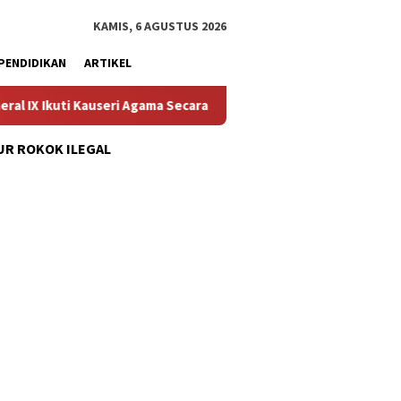
KAMIS, 6 AGUSTUS 2026
PENDIDIKAN
ARTIKEL
auseri Agama Secara Virtual
Progres Pelaksanaan Musren
R ROKOK ILEGAL