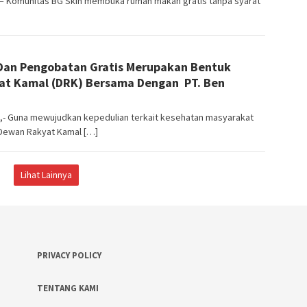
– Komunitas BG Skin membuka rumah makan gratis tanpa syarat
 Dan Pengobatan Gratis Merupakan Bentuk
at Kamal (DRK) Bersama Dengan PT. Ben
,- Guna mewujudkan kepedulian terkait kesehatan masyarakat
Dewan Rakyat Kamal […]
Lihat Lainnya
PRIVACY POLICY
TENTANG KAMI