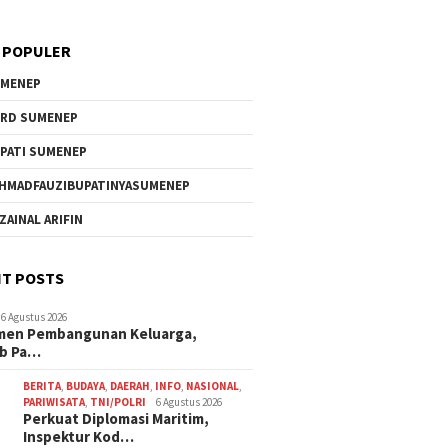
Wilayah
 POPULER
MENEP
RD SUMENEP
PATI SUMENEP
HMADFAUZIBUPATINYASUMENEP
 ZAINAL ARIFIN
T POSTS
6 Agustus 2026
men Pembangunan Keluarga,
b Pa…
BERITA
,
BUDAYA
,
DAERAH
,
INFO
,
NASIONAL
,
PARIWISATA
,
TNI/POLRI
6 Agustus 2026
Perkuat Diplomasi Maritim,
Inspektur Kod…