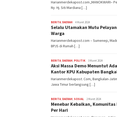
Harianmerdekapost.com.,MANOKWARI– Penja
Ny. Hj. Siti Mardiana […]
BERITA
,
DAERAH
Editor
4 Maret 2024
Selalu Utamakan Mutu Pelayan
Sumenep
Warga
Harianmerdekapost.com – Sumenep, Madur
BPJS di Rumah […]
BERITA
,
DAERAH
,
POLITIK
Editor
3 Maret 2024
Aksi Massa Demo Menuntut Adan
Bangkalan
Kantor KPU Kabupaten Bangka
Harianmerdekapost. Com, Bangkalan-Jatim,
Jawa Timur berlangsung […]
BERITA
,
DAERAH
,
SOSIAL
Editor
2 Maret 2024
Menebar Kebaikan, Komunitas B
Pasuruan
Per Hari