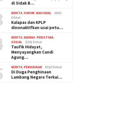
di Sidak B…
3
BERITA
,
HUKUM
,
NASIONAL
34243
Dilihat
Kalapas dan KPLP
dinonaktifkan usai petu…
4
BERITA
,
DAERAH
,
PERISTIWA
,
SOSIAL
21541 Dilihat
Taufik Hidayat,
Menyayangkan Candi
Agung…
5
BERITA
,
PENDIDIKAN
18210 Dilihat
Di Duga Penghinaan
Lambang Negara Terkai…