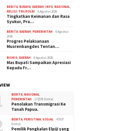
BERITA
,
BUDAYA
,
DAERAH
,
INFO
,
NASIONAL
,
RELIGI
,
TNI/POLRI
6 Agustus 2026
Tingkatkan Keimanan dan Rasa
Syukur, Pra…
BERITA
,
DAERAH
,
PEMERINTAH
6 Agustus
2026
Progres Pelaksanaan
Musrenbangdes Tentan…
BISNIS
,
DAERAH
6 Agustus 2026
Mas Bupati Sampaikan Apresiasi
Kepada Fr…
VIEW
1
BERITA
,
NASIONAL
,
PEMERINTAH
172578 Dilihat
Penolakan Transmigrasi Ke
Tanah Papua.
2
BERITA
,
PERISTIWA
,
SOSIAL
47937
Dilihat
Pemilik Pangkalan Elpiji yang