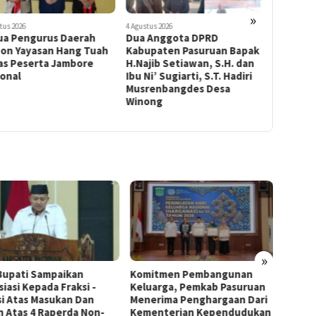
»
tus 2026
4 Agustus 2026
3 Agustus 202
ua Pengurus Daerah
Dua Anggota DPRD
BNN Kab
on Yayasan Hang Tuah
Kabupaten Pasuruan Bapak
Menggal
as Peserta Jambore
H.Najib Setiawan, S.H. dan
Lifeskil
ional
Ibu Ni’ Sugiarti, S.T. Hadiri
Meningk
Musrenbangdes Desa
Maslahat
Winong
»
Bupati Sampaikan
Komitmen Pembangunan
Perkua
iasi Kepada Fraksi -
Keluarga, Pemkab Pasuruan
Inspek
si Atas Masukan Dan
Menerima Penghargaan Dari
Welco
n Atas 4 Raperda Non-
Kementerian Kependudukan
Darwi