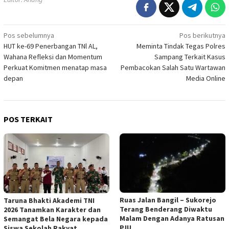
Navigasi
Pos sebelumnya
Pos berikutnya
HUT ke-69 Penerbangan TNl AL,
Meminta Tindak Tegas Polres
pos
Wahana Refleksi dan Momentum
Sampang Terkait Kasus
Perkuat Komitmen menatap masa
Pembacokan Salah Satu Wartawan
depan
Media Online
POS TERKAIT
Ruas Jalan Bangil – Sukorejo
Taruna Bhakti Akademi TNI
Terang Benderang Diwaktu
2026 Tanamkan Karakter dan
Malam Dengan Adanya Ratusan
Semangat Bela Negara kepada
PJU
Siswa Sekolah Rakyat