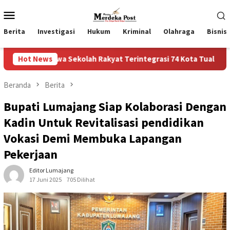
Loncat
Menu
ke
Mobile
konten
Berita
Investigasi
Hukum
Kriminal
Olahraga
Bisnis
 Sekolah Rakyat Terintegrasi 74 Kota Tual
Hot News
Ruas Jalan 
Beranda
Berita
Bupati Lumajang Siap Kolaborasi Dengan
Kadin Untuk Revitalisasi pendidikan
Vokasi Demi Membuka Lapangan
Pekerjaan
Editor Lumajang
17 Juni 2025
705 Dilihat