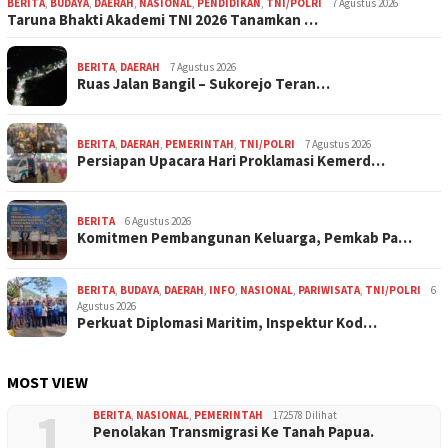
BERITA
,
BUDAYA
,
DAERAH
,
NASIONAL
,
PENDIDIKAN
,
TNI/POLRI
7 Agustus 2026
Taruna Bhakti Akademi TNI 2026 Tanamkan …
BERITA
,
DAERAH
7 Agustus 2026
Ruas Jalan Bangil – Sukorejo Teran…
BERITA
,
DAERAH
,
PEMERINTAH
,
TNI/POLRI
7 Agustus 2026
Persiapan Upacara Hari Proklamasi Kemerd…
BERITA
6 Agustus 2026
Komitmen Pembangunan Keluarga, Pemkab Pa…
BERITA
,
BUDAYA
,
DAERAH
,
INFO
,
NASIONAL
,
PARIWISATA
,
TNI/POLRI
6
Agustus 2026
Perkuat Diplomasi Maritim, Inspektur Kod…
MOST VIEW
1
BERITA
,
NASIONAL
,
PEMERINTAH
172578 Dilihat
Penolakan Transmigrasi Ke Tanah Papua.