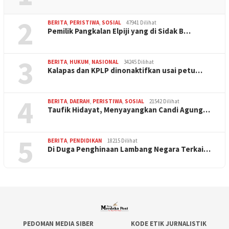
2
BERITA
,
PERISTIWA
,
SOSIAL
47941 Dilihat
Pemilik Pangkalan Elpiji yang di Sidak B…
3
BERITA
,
HUKUM
,
NASIONAL
34245 Dilihat
Kalapas dan KPLP dinonaktifkan usai petu…
4
BERITA
,
DAERAH
,
PERISTIWA
,
SOSIAL
21542 Dilihat
Taufik Hidayat, Menyayangkan Candi Agung…
5
BERITA
,
PENDIDIKAN
18215 Dilihat
Di Duga Penghinaan Lambang Negara Terkai…
PEDOMAN MEDIA SIBER
KODE ETIK JURNALISTIK