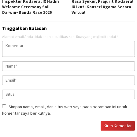
Inspektur Kodaeral IX Hadiri
Rasa Syukur, Prajurit Kodaeral
Welcome Ceremony Sail
IX Ikuti Kauseri Agama Secara
Darwin–Banda Race 2026
Virtual
Tinggalkan Balasan
Alamat email Anda tidak akan dipublikasikan.
Ruas yang wajib ditandai
*
Simpan nama, email, dan situs web saya pada peramban ini untuk
komentar saya berikutnya.