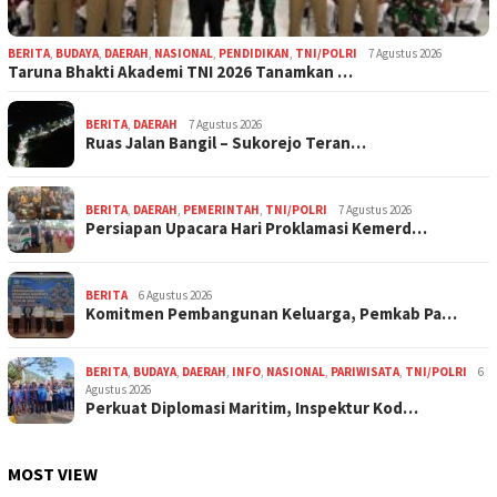
BERITA
,
BUDAYA
,
DAERAH
,
NASIONAL
,
PENDIDIKAN
,
TNI/POLRI
7 Agustus 2026
Taruna Bhakti Akademi TNI 2026 Tanamkan …
BERITA
,
DAERAH
7 Agustus 2026
Ruas Jalan Bangil – Sukorejo Teran…
BERITA
,
DAERAH
,
PEMERINTAH
,
TNI/POLRI
7 Agustus 2026
Persiapan Upacara Hari Proklamasi Kemerd…
BERITA
6 Agustus 2026
Komitmen Pembangunan Keluarga, Pemkab Pa…
BERITA
,
BUDAYA
,
DAERAH
,
INFO
,
NASIONAL
,
PARIWISATA
,
TNI/POLRI
6
Agustus 2026
Perkuat Diplomasi Maritim, Inspektur Kod…
MOST VIEW