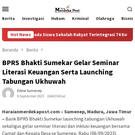
Loncat
Menu
ke
Mobile
konten
Berita
Investigasi
Hukum
Kriminal
Olahraga
Bisnis
ada Siswa Sekolah Rakyat Terintegrasi 74 Kota Tual
Hot News
Rua
Beranda
Berita
BPRS Bhakti Sumekar Gelar Seminar
Literasi Keuangan Serta Launching
Tabungan Ukhuwah
Editor Sumenep
6 September 2023
1646 Dilihat
Haraianmerdekapost.com – Sumenep, Madura, Jawa Timur
–
Bank BPRS Bhakti Sumekar launching tabungan Ukhuwah
sekaligus gelar seminar literasi dan inklusi keuangan bersama
Camat dan Kepala Desa se Sumenep, Rabu (06/09/2023).