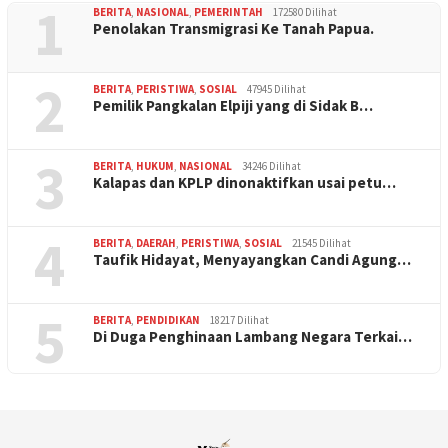
1
BERITA
,
NASIONAL
,
PEMERINTAH
172580 Dilihat
Penolakan Transmigrasi Ke Tanah Papua.
2
BERITA
,
PERISTIWA
,
SOSIAL
47945 Dilihat
Pemilik Pangkalan Elpiji yang di Sidak B…
3
BERITA
,
HUKUM
,
NASIONAL
34246 Dilihat
Kalapas dan KPLP dinonaktifkan usai petu…
4
BERITA
,
DAERAH
,
PERISTIWA
,
SOSIAL
21545 Dilihat
Taufik Hidayat, Menyayangkan Candi Agung…
5
BERITA
,
PENDIDIKAN
18217 Dilihat
Di Duga Penghinaan Lambang Negara Terkai…