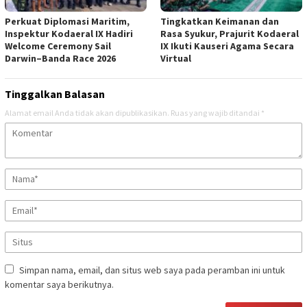
Perkuat Diplomasi Maritim,
Tingkatkan Keimanan dan
Inspektur Kodaeral IX Hadiri
Rasa Syukur, Prajurit Kodaeral
Welcome Ceremony Sail
IX Ikuti Kauseri Agama Secara
Darwin–Banda Race 2026
Virtual
Tinggalkan Balasan
Alamat email Anda tidak akan dipublikasikan.
Ruas yang wajib ditandai
*
Simpan nama, email, dan situs web saya pada peramban ini untuk
komentar saya berikutnya.