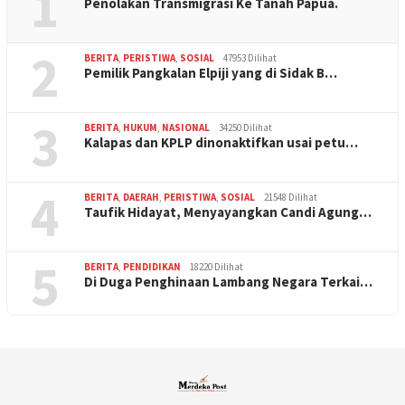
1
Penolakan Transmigrasi Ke Tanah Papua.
2
BERITA
,
PERISTIWA
,
SOSIAL
47953 Dilihat
Pemilik Pangkalan Elpiji yang di Sidak B…
3
BERITA
,
HUKUM
,
NASIONAL
34250 Dilihat
Kalapas dan KPLP dinonaktifkan usai petu…
4
BERITA
,
DAERAH
,
PERISTIWA
,
SOSIAL
21548 Dilihat
Taufik Hidayat, Menyayangkan Candi Agung…
5
BERITA
,
PENDIDIKAN
18220 Dilihat
Di Duga Penghinaan Lambang Negara Terkai…