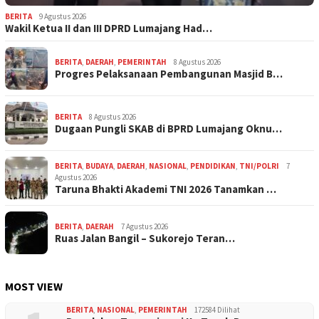
BERITA
9 Agustus 2026
Wakil Ketua II dan III DPRD Lumajang Had…
BERITA
,
DAERAH
,
PEMERINTAH
8 Agustus 2026
Progres Pelaksanaan Pembangunan Masjid B…
BERITA
8 Agustus 2026
Dugaan Pungli SKAB di BPRD Lumajang Oknu…
BERITA
,
BUDAYA
,
DAERAH
,
NASIONAL
,
PENDIDIKAN
,
TNI/POLRI
7
Agustus 2026
Taruna Bhakti Akademi TNI 2026 Tanamkan …
BERITA
,
DAERAH
7 Agustus 2026
Ruas Jalan Bangil – Sukorejo Teran…
MOST VIEW
BERITA
,
NASIONAL
,
PEMERINTAH
172584 Dilihat