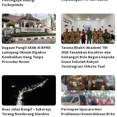
Forkopimda
Dugaan Pungli SKAB di BPRD
Taruna Bhakti Akademi TNI
Lumajang Oknum Dipaksa
2026 Tanamkan Karakter dan
Kembalikan Uang Tanpa
Semangat Bela Negara kepada
Prosedur Resmi
Siswa Sekolah Rakyat
Terintegrasi 74 Kota Tual
Ruas Jalan Bangil – Sukorejo
Persiapan Upacara Hari
Terang Benderang Diwaktu
Proklamasi Kemerdekaan RI Ke