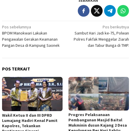
SEBARKAN
Navigasi
Pos sebelumnya
Pos berikutnya
BPOM Manokwari Lakukan
Sambut Hari Jadi ke-75, Polwan
pos
Pengawalan Gerakan Keamanan
Polres Fakfak Menggelar Ziarah
Pangan Desa di Kampung Saonek
dan Tabur Bunga di TMP.
POS TERKAIT
Progres Pelaksanaan
Wakil Ketua II dan III DPRD
Pembangunan Masjid Baitul
Lumajang Hadiri Kenal Pamit
Mukminin dusun Kajang 2 Desa
Kapolres, Tekankan
Kepulungan Per Hari Sabtu
Pentingnya Sinergi