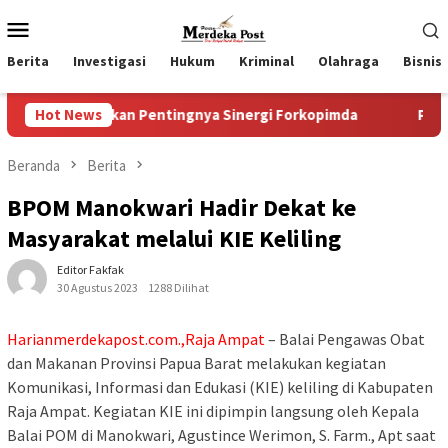
Loncat
Menu
ke
Mobile
konten
Berita
Investigasi
Hukum
Kriminal
Olahraga
Bisnis
kankan Pentingnya Sinergi Forkopimda
Hot News
Progres Pelaksanaa
Beranda
Berita
BPOM Manokwari Hadir Dekat ke
Masyarakat melalui KIE Keliling
Editor Fakfak
30 Agustus 2023
1288 Dilihat
Harianmerdekapost.com.,Raja Ampat
– Balai Pengawas Obat
dan Makanan Provinsi Papua Barat melakukan kegiatan
Komunikasi, Informasi dan Edukasi (KIE) keliling di Kabupaten
Raja Ampat. Kegiatan KIE ini dipimpin langsung oleh Kepala
Balai POM di Manokwari, Agustince Werimon, S. Farm., Apt saat