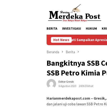
Loncat
ke
konten
BERITA
INVESTIGASI
HUKUM
KR
Mas Bupati Sampaikan Apresiasi Kepada Fraksi
Hot News
Beranda
Berita
Bangkitnya SSB C
SSB Petro Kimia P
Editor Gresik
6 Agustus 2023
2436 Dilihat
Harianmerdekapost.com – Gresik,
dan jalani uji coba lawan SSB Petro 