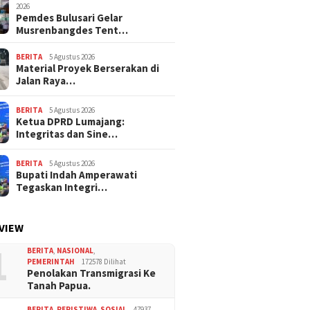
2026
Pemdes Bulusari Gelar
Musrenbangdes Tent…
BERITA
5 Agustus 2026
Material Proyek Berserakan di
Jalan Raya…
BERITA
5 Agustus 2026
Ketua DPRD Lumajang:
Integritas dan Sine…
BERITA
5 Agustus 2026
Bupati Indah Amperawati
Tegaskan Integri…
VIEW
1
BERITA
,
NASIONAL
,
PEMERINTAH
172578 Dilihat
Penolakan Transmigrasi Ke
Tanah Papua.
BERITA
,
PERISTIWA
,
SOSIAL
47937