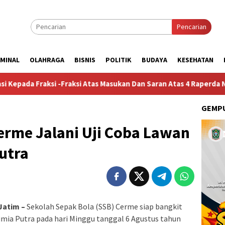
Pencarian
IMINAL
OLAHRAGA
BISNIS
POLITIK
BUDAYA
KESEHATAN
 -Fraksi Atas Masukan Dan Saran Atas 4 Raperda Non-APBD 2026
GEMPU
erme Jalani Uji Coba Lawan
utra
Jatim –
Sekolah Sepak Bola (SSB) Cerme siap bangkit
Kimia Putra pada hari Minggu tanggal 6 Agustus tahun