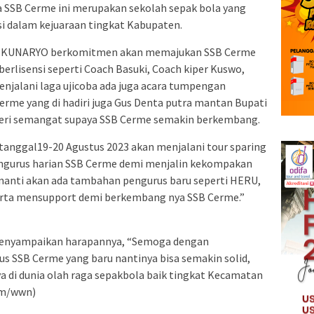
a SSB Cerme ini merupakan sekolah sepak bola yang
i dalam kejuaraan tingkat Kabupaten.
 H.KUNARYO berkomitmen akan memajukan SSB Cerme
rlisensi seperti Coach Basuki, Coach kiper Kuswo,
enjalani laga ujicoba ada juga acara tumpengan
rme yang di hadiri juga Gus Denta putra mantan Bupati
ri semangat supaya SSB Cerme semakin berkembang.
i tanggal19-20 Agustus 2023 akan menjalani tour sparing
pengurus harian SSB Cerme demi menjalin kekompakan
nanti akan ada tambahan pengurus baru seperti HERU,
 serta mensupport demi berkembang nya SSB Cerme.”
enyampaikan harapannya, “Semoga dengan
SSB Cerme yang baru nantinya bisa semakin solid,
 di dunia olah raga sepakbola baik tingkat Kecamatan
im/wwn)