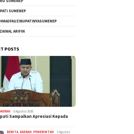
RD SUMENEP
PATI SUMENEP
HMADFAUZIBUPATINYASUMENEP
 ZAINAL ARIFIN
T POSTS
DAERAH
6 Agustus 2026
pati Sampaikan Apresiasi Kepada
BERITA
,
DAERAH
,
PEMERINTAH
5 Agustus