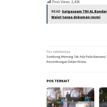
Post Views:
2,436
READ
Satgaspam TNI AL Bandar
Walet tanpa dokumen resmi
Navigasi
Pos sebelumnya
Sombong Memang Tak Ada Pada Namamu T
pos
Kesombongan Dalam Dirimu.
POS TERKAIT