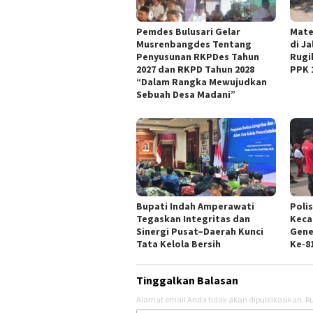
Pemdes Bulusari Gelar
Mate
Musrenbangdes Tentang
di J
Penyusunan RKPDes Tahun
Rugi
2027 dan RKPD Tahun 2028
PPK 
“Dalam Rangka Mewujudkan
Sebuah Desa Madani”
Bupati Indah Amperawati
Poli
Tegaskan Integritas dan
Keca
Sinergi Pusat–Daerah Kunci
Gene
Tata Kelola Bersih
Ke-81
Tinggalkan Balasan
Alamat email Anda tidak akan dipublikasikan.
Ru