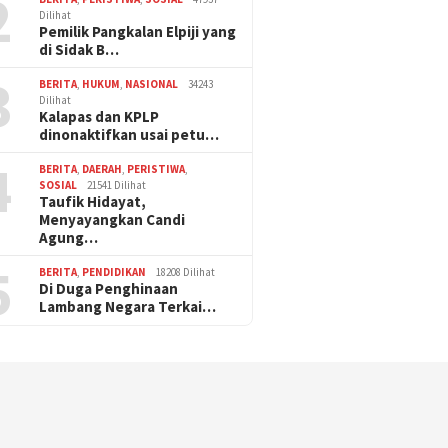
2
Dilihat
Pemilik Pangkalan Elpiji yang
di Sidak B…
3
BERITA
,
HUKUM
,
NASIONAL
34243
Dilihat
Kalapas dan KPLP
dinonaktifkan usai petu…
4
BERITA
,
DAERAH
,
PERISTIWA
,
SOSIAL
21541 Dilihat
Taufik Hidayat,
Menyayangkan Candi
Agung…
5
BERITA
,
PENDIDIKAN
18208 Dilihat
Di Duga Penghinaan
Lambang Negara Terkai…