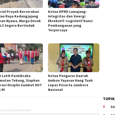
rial Proyek Berserakan
Ketua DPRD Lumajang:
alan Raya Kedungjajang
Integritas dan Sinergi
kan Nyawa, Warga Desak
Eksekutif–Legislatif Kunci
1.3 Segera Bertindak
Pembangunan yang
Terpercaya
si Latih Paskibraka
Ketua Pengurus Daerah
matan Tekung, Siapkan
Ambon Yayasan Hang Tuah
rasi Disiplin Sambut HUT
Lepas Peserta Jambore
 RI
Nasional
TOPIK
SU
as yang wajib ditandai
*