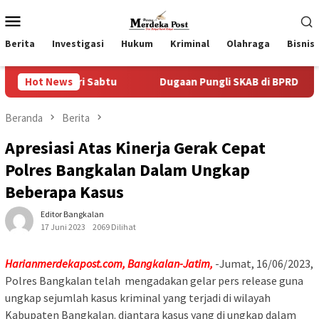
Loncat
Menu
ke
Mobile
konten
Berita
Investigasi
Hukum
Kriminal
Olahraga
Bisnis
 Hari Sabtu
Hot News
Dugaan Pungli SKAB di BPRD Lumajang Oknu
Beranda
Berita
Apresiasi Atas Kinerja Gerak Cepat
Polres Bangkalan Dalam Ungkap
Beberapa Kasus
Editor Bangkalan
17 Juni 2023
2069 Dilihat
Harianmerdekapost.com, Bangkalan-Jatim,
-Jumat, 16/06/2023,
Polres Bangkalan telah mengadakan gelar pers release guna
ungkap sejumlah kasus kriminal yang terjadi di wilayah
Kabupaten Bangkalan. diantara kasus yang di ungkap dalam