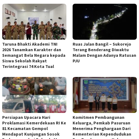
Taruna Bhakti Akademi TNI
Ruas Jalan Bangil – Sukorejo
2026 Tanamkan Karakter dan
Terang Benderang Diwaktu
Semangat Bela Negara kepada
Malam Dengan Adanya Ratusan
Siswa Sekolah Rakyat
PJU
Terintegrasi 74 Kota Tual
Persiapan Upacara Hari
Komitmen Pembangunan
Proklamasi Kemerdekaan RI Ke
Keluarga, Pemkab Pasuruan
81 Kecamatan Gempol
Menerima Penghargaan Dari
Mendapat Kunjungan Sosok
Kementerian Kependudukan