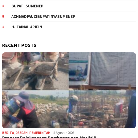
BUPATI SUMENEP
ACHMADFAUZIBUPATINYASUMENEP
H. ZAINAL ARIFIN
RECENT POSTS
BERITA
,
DAERAH
,
PEMERINTAH
8 Agustus 2026
Progres Pelaksanaan Pembangunan Masjid B…