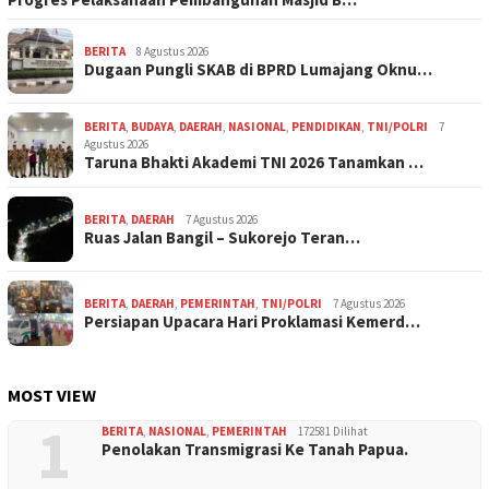
BERITA
8 Agustus 2026
Dugaan Pungli SKAB di BPRD Lumajang Oknu…
BERITA
,
BUDAYA
,
DAERAH
,
NASIONAL
,
PENDIDIKAN
,
TNI/POLRI
7
Agustus 2026
Taruna Bhakti Akademi TNI 2026 Tanamkan …
BERITA
,
DAERAH
7 Agustus 2026
Ruas Jalan Bangil – Sukorejo Teran…
BERITA
,
DAERAH
,
PEMERINTAH
,
TNI/POLRI
7 Agustus 2026
Persiapan Upacara Hari Proklamasi Kemerd…
MOST VIEW
1
BERITA
,
NASIONAL
,
PEMERINTAH
172581 Dilihat
Penolakan Transmigrasi Ke Tanah Papua.