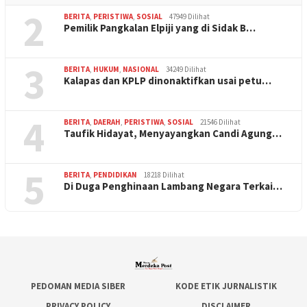
2
BERITA
,
PERISTIWA
,
SOSIAL
47949 Dilihat
Pemilik Pangkalan Elpiji yang di Sidak B…
3
BERITA
,
HUKUM
,
NASIONAL
34249 Dilihat
Kalapas dan KPLP dinonaktifkan usai petu…
4
BERITA
,
DAERAH
,
PERISTIWA
,
SOSIAL
21546 Dilihat
Taufik Hidayat, Menyayangkan Candi Agung…
5
BERITA
,
PENDIDIKAN
18218 Dilihat
Di Duga Penghinaan Lambang Negara Terkai…
PEDOMAN MEDIA SIBER
KODE ETIK JURNALISTIK
PRIVACY POLICY
DISCLAIMER