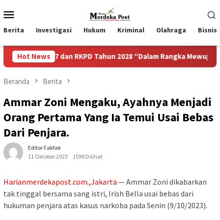
Loncat
Menu
ke
Mobile
konten
Berita
Investigasi
Hukum
Kriminal
Olahraga
Bisnis
2027 dan RKPD Tahun 2028 “Dalam Rangka Mewujudkan Sebuah D
Hot News
Beranda
Berita
Ammar Zoni Mengaku, Ayahnya Menjadi
Orang Pertama Yang Ia Temui Usai Bebas
Dari Penjara.
Editor Fakfak
11 Oktober 2023
1599 Dilihat
Harianmerdekapost.com.,Jakarta
— Ammar Zoni dikabarkan
tak tinggal bersama sang istri, Irish Bella usai bebas dari
hukuman penjara atas kasus narkoba pada Senin (9/10/2023).