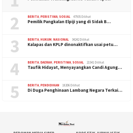
1
2
BERITA
,
PERISTIWA
,
SOSIAL
47935 Dilihat
Pemilik Pangkalan Elpiji yang di Sidak B…
3
BERITA
,
HUKUM
,
NASIONAL
34242 Dilihat
Kalapas dan KPLP dinonaktifkan usai petu…
4
BERITA
,
DAERAH
,
PERISTIWA
,
SOSIAL
21541 Dilihat
Taufik Hidayat, Menyayangkan Candi Agung…
5
BERITA
,
PENDIDIKAN
18206 Dilihat
Di Duga Penghinaan Lambang Negara Terkai…