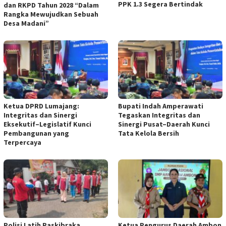
PPK 1.3 Segera Bertindak
dan RKPD Tahun 2028 “Dalam
Rangka Mewujudkan Sebuah
Desa Madani”
Ketua DPRD Lumajang:
Bupati Indah Amperawati
Integritas dan Sinergi
Tegaskan Integritas dan
Eksekutif–Legislatif Kunci
Sinergi Pusat–Daerah Kunci
Pembangunan yang
Tata Kelola Bersih
Terpercaya
Polisi Latih Paskibraka
Ketua Pengurus Daerah Ambon