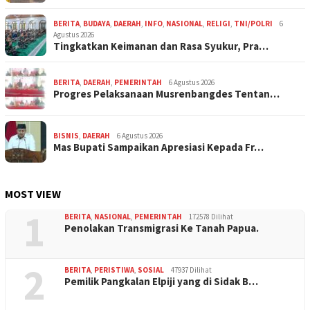
BERITA
,
BUDAYA
,
DAERAH
,
INFO
,
NASIONAL
,
RELIGI
,
TNI/POLRI
6
Agustus 2026
Tingkatkan Keimanan dan Rasa Syukur, Pra…
BERITA
,
DAERAH
,
PEMERINTAH
6 Agustus 2026
Progres Pelaksanaan Musrenbangdes Tentan…
BISNIS
,
DAERAH
6 Agustus 2026
Mas Bupati Sampaikan Apresiasi Kepada Fr…
MOST VIEW
1
BERITA
,
NASIONAL
,
PEMERINTAH
172578 Dilihat
Penolakan Transmigrasi Ke Tanah Papua.
2
BERITA
,
PERISTIWA
,
SOSIAL
47937 Dilihat
Pemilik Pangkalan Elpiji yang di Sidak B…