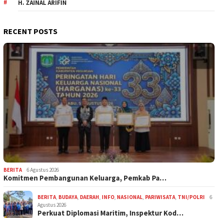
H. ZAINAL ARIFIN
RECENT POSTS
BERITA
6 Agustus 2026
Komitmen Pembangunan Keluarga, Pemkab Pa…
BERITA
,
BUDAYA
,
DAERAH
,
INFO
,
NASIONAL
,
PARIWISATA
,
TNI/POLRI
6
Agustus 2026
Perkuat Diplomasi Maritim, Inspektur Kod…