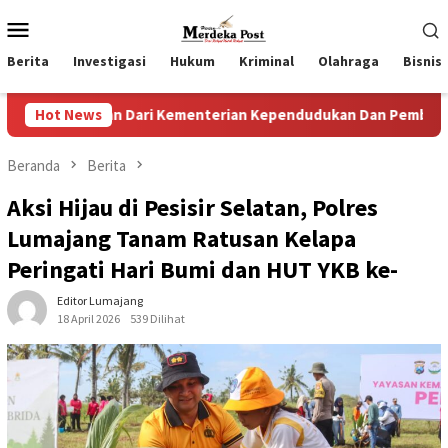
Loncat
Menu
ke
Mobile
konten
Berita
Investigasi
Hukum
Kriminal
Olahraga
Bisnis
aan Dari Kementerian Kependudukan Dan Pembangunan Keluar
Hot News
Beranda
Berita
Aksi Hijau di Pesisir Selatan, Polres
Lumajang Tanam Ratusan Kelapa
Peringati Hari Bumi dan HUT YKB ke-
Editor Lumajang
18 April 2026
539 Dilihat