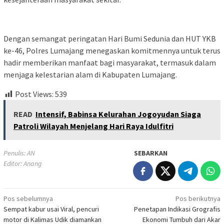
Dengan semangat peringatan Hari Bumi Sedunia dan HUT YKB
ke-46, Polres Lumajang menegaskan komitmennya untuk terus
hadir memberikan manfaat bagi masyarakat, termasuk dalam
menjaga kelestarian alam di Kabupaten Lumajang.
Post Views:
539
READ
Intensif, Babinsa Kelurahan Jogoyudan Siaga
Patroli Wilayah Menjelang Hari Raya Idulfitri
Penulis: AN
SEBARKAN
Editor: Anang
Navigasi
Pos sebelumnya
Pos berikutnya
Sempat kabur usai Viral, pencuri
Penetapan Indikasi Grografis
pos
motor di Kalimas Udik diamankan
Ekonomi Tumbuh dari Akar