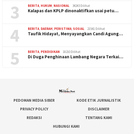
3
BERITA
,
HUKUM
,
NASIONAL
34243 Dilihat
Kalapas dan KPLP dinonaktifkan usai petu…
4
BERITA
,
DAERAH
,
PERISTIWA
,
SOSIAL
21541 Dilihat
Taufik Hidayat, Menyayangkan Candi Agung…
5
BERITA
,
PENDIDIKAN
18210 Dilihat
Di Duga Penghinaan Lambang Negara Terkai…
PEDOMAN MEDIA SIBER
KODE ETIK JURNALISTIK
PRIVACY POLICY
DISCLAIMER
REDAKSI
TENTANG KAMI
HUBUNGI KAMI