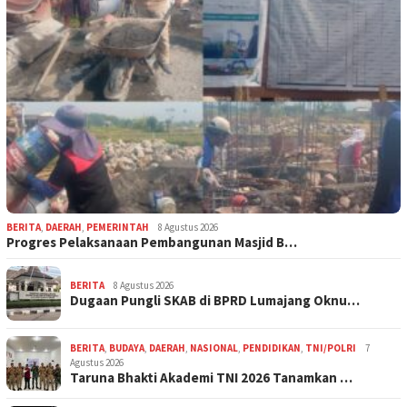
BERITA
,
DAERAH
,
PEMERINTAH
8 Agustus 2026
Progres Pelaksanaan Pembangunan Masjid B…
BERITA
8 Agustus 2026
Dugaan Pungli SKAB di BPRD Lumajang Oknu…
BERITA
,
BUDAYA
,
DAERAH
,
NASIONAL
,
PENDIDIKAN
,
TNI/POLRI
7
Agustus 2026
Taruna Bhakti Akademi TNI 2026 Tanamkan …