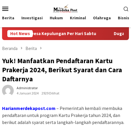
Loncat
Menu
ke
Mobile
konten
Berita
Investigasi
Hukum
Kriminal
Olahraga
Bisnis
Desa Kepulungan Per Hari Sabtu
Hot News
Dugaan Pungli SKAB di 
Beranda
Berita
Yuk! Manfaatkan Pendaftaran Kartu
Prakerja 2024, Berikut Syarat dan Cara
Daftarnya
Administrator
4 Januari 2024
2929 Dilihat
Harianmerdekapost.com
– Pemerintah kembali membuka
pendaftaran untuk program Kartu Prakerja tahun 2024, dan
berikut adalah syarat serta langkah-langkah pendaftarannya.