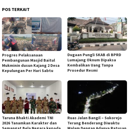
POS TERKAIT
Dugaan Pungli SKAB di BPRD
Progres Pelaksanaan
Lumajang Oknum Dipaksa
Pembangunan Masjid Baitul
Kembalikan Uang Tanpa
Mukminin dusun Kajang 2 Desa
Prosedur Resmi
Kepulungan Per Hari Sabtu
Taruna Bhakti Akademi TNI
Ruas Jalan Bangil – Sukorejo
2026 Tanamkan Karakter dan
Terang Benderang Diwaktu
Semangat Bela Negara kepada
Malam Dengan Adanya Ratusan