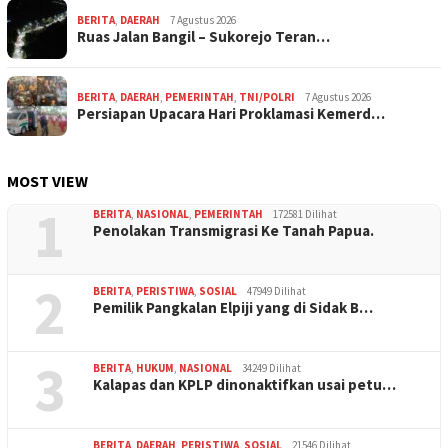
BERITA
,
DAERAH
7 Agustus 2026
Ruas Jalan Bangil – Sukorejo Teran…
BERITA
,
DAERAH
,
PEMERINTAH
,
TNI/POLRI
7 Agustus 2026
Persiapan Upacara Hari Proklamasi Kemerd…
MOST VIEW
1
BERITA
,
NASIONAL
,
PEMERINTAH
172581 Dilihat
Penolakan Transmigrasi Ke Tanah Papua.
2
BERITA
,
PERISTIWA
,
SOSIAL
47949 Dilihat
Pemilik Pangkalan Elpiji yang di Sidak B…
3
BERITA
,
HUKUM
,
NASIONAL
34249 Dilihat
Kalapas dan KPLP dinonaktifkan usai petu…
BERITA
,
DAERAH
,
PERISTIWA
,
SOSIAL
21546 Dilihat