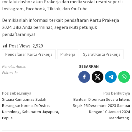
melalui dasbor akun Prakerja dan media sosial resmi seperti
Instagram, Facebook, Tiktok, dan YouTube.
Demikianlah informasi terkait pendaftaran Kartu Prakerja
2024. Jika Anda berminat, segera ikuti petunjuk
pendaftarannya!
Post Views:
2,929
Pendaftaran Kartu Prakerja
Prakerja
Syarat Kartu Prakerja
Penulis: Admin
SEBARKAN
Editor: Je
Navigasi
Pos sebelumnya
Pos berikutnya
Situasi Kamtibmas Sudah
Bantuan Diberikan Secara Intens
pos
Berangsur Normal Di Distrik
Sejak 26 Desember 2023 Sampai
Namblong, Kabupaten Jayapura,
Dengan 10 Januari 2024
Papua.
Mendatang.