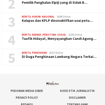
2
Pemilik Pangkalan Elpiji yang di Sidak B…
3
BERITA
,
HUKUM
,
NASIONAL
34248 Dilihat
Kalapas dan KPLP dinonaktifkan usai petu…
4
BERITA
,
DAERAH
,
PERISTIWA
,
SOSIAL
21545 Dilihat
Taufik Hidayat, Menyayangkan Candi Agung…
5
BERITA
,
PENDIDIKAN
18217 Dilihat
Di Duga Penghinaan Lambang Negara Terkai…
PEDOMAN MEDIA SIBER
KODE ETIK JURNALISTIK
PRIVACY POLICY
DISCLAIMER
REDAKSI
TENTANG KAMI