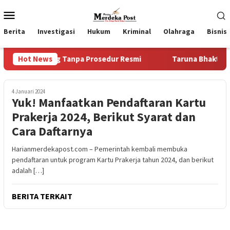
Loncat
Menu
ke
Mobile
konten
Berita
Investigasi
Hukum
Kriminal
Olahraga
Bisnis
n Uang Tanpa Prosedur Resmi
Hot News
Taruna Bhakti Akademi TN
4 Januari 2024
Yuk! Manfaatkan Pendaftaran Kartu
Prakerja 2024, Berikut Syarat dan
Cara Daftarnya
Harianmerdekapost.com – Pemerintah kembali membuka
pendaftaran untuk program Kartu Prakerja tahun 2024, dan berikut
adalah […]
BERITA TERKAIT