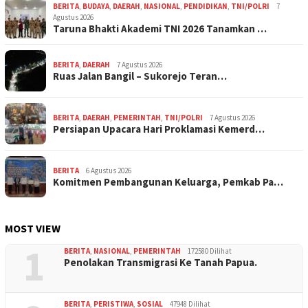
BERITA
,
BUDAYA
,
DAERAH
,
NASIONAL
,
PENDIDIKAN
,
TNI/POLRI
7
Agustus 2026
Taruna Bhakti Akademi TNI 2026 Tanamkan …
BERITA
,
DAERAH
7 Agustus 2026
Ruas Jalan Bangil – Sukorejo Teran…
BERITA
,
DAERAH
,
PEMERINTAH
,
TNI/POLRI
7 Agustus 2026
Persiapan Upacara Hari Proklamasi Kemerd…
BERITA
6 Agustus 2026
Komitmen Pembangunan Keluarga, Pemkab Pa…
MOST VIEW
1
BERITA
,
NASIONAL
,
PEMERINTAH
172580 Dilihat
Penolakan Transmigrasi Ke Tanah Papua.
BERITA
,
PERISTIWA
,
SOSIAL
47948 Dilihat