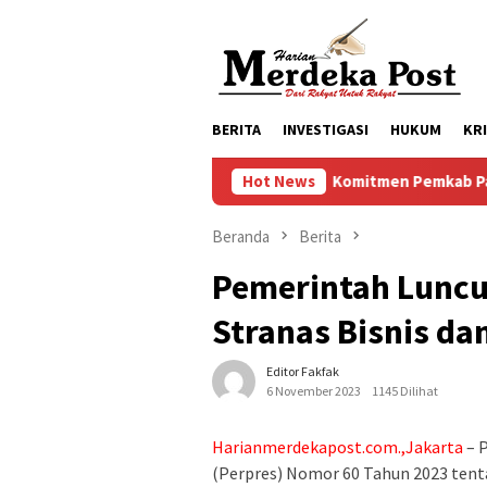
Loncat
ke
konten
BERITA
INVESTIGASI
HUKUM
KR
Komitmen Pemkab Pasuruan Mening
Hot News
Beranda
Berita
Pemerintah Luncu
Stranas Bisnis da
Editor Fakfak
6 November 2023
1145 Dilihat
Harianmerdekapost.com.,Jakarta
– 
(Perpres) Nomor 60 Tahun 2023 tent