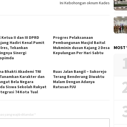
Ini Kebohongan oknum Kades
 Ketua II dan III DPRD
Progres Pelaksanaan
jang Hadiri Kenal Pamit
Pembangunan Masjid Baitul
MOST 
lres, Tekankan
Mukminin dusun Kajang 2 Desa
ingnya Sinergi
Kepulungan Per Hari Sabtu
opimda
na Bhakti Akademi TNI
Ruas Jalan Bangil – Sukorejo
 Tanamkan Karakter dan
Terang Benderang Diwaktu
ngat Bela Negara
Malam Dengan Adanya
da Siswa Sekolah Rakyat
Ratusan PJU
ntegrasi 74 Kota Tual
as yang wajib ditandai
*