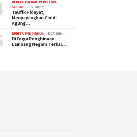
4
BERITA
,
DAERAH
,
PERISTIWA
,
SOSIAL
21550 Dilihat
Taufik Hidayat,
Menyayangkan Candi
Agung…
5
BERITA
,
PENDIDIKAN
18222 Dilihat
Di Duga Penghinaan
Lambang Negara Terkai…