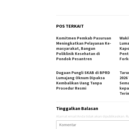
POS TERKAIT
Komitmen Pemkab Pasuruan
Wakil
Meningkatkan Pelayanan Ke-
Luma
masyarakat, Bangun
Kapo
Poliklinik Kesehatan di
Pent
Pondok Pesantren
Fork
Dugaan Pungli SKAB di BPRD
Taru
Lumajang Oknum Dipaksa
2026
Kembalikan Uang Tanpa
Sema
Prosedur Resmi
kepa
Teri
Tinggalkan Balasan
Alamat email Anda tidak akan dipublikasikan.
Ru