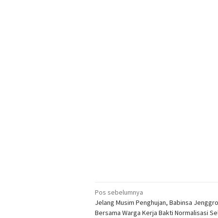
Navigasi
Pos sebelumnya
Jelang Musim Penghujan, Babinsa Jenggr
pos
Bersama Warga Kerja Bakti Normalisasi Se