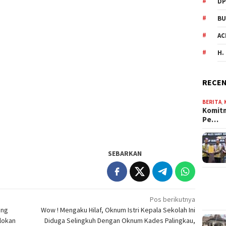
DP
BU
AC
H.
RECEN
BERITA
,
Komit
Pe…
SEBARKAN
Pos berikutnya
ong
Wow ! Mengaku Hilaf, Oknum Istri Kepala Sekolah Ini
lokan
Diduga Selingkuh Dengan Oknum Kades Palingkau,