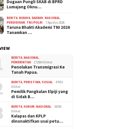
Dugaan Pungli SKAB di BPRD
Lumajang Oknu…
BERITA
,
BUDAYA
,
DAERAH
,
NASIONAL
,
PENDIDIKAN
,
TNI/POLRI
7 Agustus 2026
Taruna Bhakti Akademi TNI 2026
Tanamkan …
VIEW
1
BERITA
,
NASIONAL
,
PEMERINTAH
172584 Dilihat
Penolakan Transmigrasi Ke
Tanah Papua.
2
BERITA
,
PERISTIWA
,
SOSIAL
47953
Dilihat
Pemilik Pangkalan Elpiji yang
di Sidak B…
3
BERITA
,
HUKUM
,
NASIONAL
34250
Dilihat
Kalapas dan KPLP
dinonaktifkan usai petu…