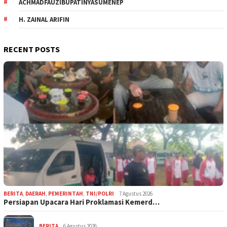
ACHMADFAUZIBUPATINYASUMENEP
H. ZAINAL ARIFIN
RECENT POSTS
BERITA
,
DAERAH
,
PEMERINTAH
,
TNI/POLRI
7 Agustus 2026
Persiapan Upacara Hari Proklamasi Kemerd…
BERITA
6 Agustus 2026