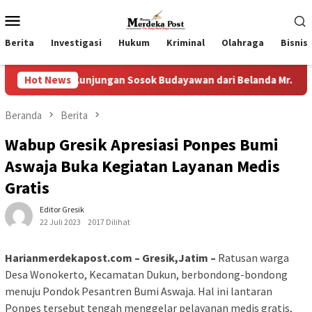
Loncat
Menu
ke
Mobile
konten
Berita
Investigasi
Hukum
Kriminal
Olahraga
Bisnis
unjungan Sosok Budayawan dari Belanda Mr. Crues Collen
Hot News
Beranda
Berita
Wabup Gresik Apresiasi Ponpes Bumi
Aswaja Buka Kegiatan Layanan Medis
Gratis
Editor Gresik
22 Juli 2023
2017 Dilihat
Harianmerdekapost.com – Gresik,Jatim –
Ratusan warga
Desa Wonokerto, Kecamatan Dukun, berbondong-bondong
menuju Pondok Pesantren Bumi Aswaja. Hal ini lantaran
Ponpes tersebut tengah menggelar pelayanan medis gratis,