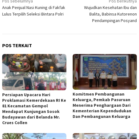
Navigasi
Pos sebelumnya
Pos berikutnya
Anak Penjual Nasi Kuning di Fakfak
Wujudkan Kesehatan Ibu dan
pos
Lulus Terpilih Seleksi Bintara Polri
Balita, Babinsa Kutorenon
Pendampingan Posyand
POS TERKAIT
Komitmen Pembangunan
Persiapan Upacara Hari
Keluarga, Pemkab Pasuruan
Proklamasi Kemerdekaan RI Ke
Menerima Penghargaan Dari
81 Kecamatan Gempol
Kementerian Kependudukan
Mendapat Kunjungan Sosok
Dan Pembangunan Keluarga
Budayawan dari Belanda Mr.
Crues Collen