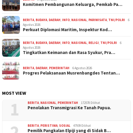
Komitmen Pembangunan Keluarga, Pemkab Pa…
BERITA
,
BUDAYA
,
DAERAH
,
INFO
,
NASIONAL
,
PARIWISATA
,
TNI/POLRI
6
Agustus 2026
Perkuat Diplomasi Maritim, Inspektur Kod…
BERITA
,
BUDAYA
,
DAERAH
,
INFO
,
NASIONAL
,
RELIGI
,
TNI/POLRI
6
Agustus 2026
Tingkatkan Keimanan dan Rasa Syukur, Pra…
BERITA
,
DAERAH
,
PEMERINTAH
6 Agustus 2026
Progres Pelaksanaan Musrenbangdes Tentan…
MOST VIEW
1
BERITA
,
NASIONAL
,
PEMERINTAH
172578 Dilihat
Penolakan Transmigrasi Ke Tanah Papua.
2
BERITA
,
PERISTIWA
,
SOSIAL
47939 Dilihat
Pemilik Pangkalan Elpiji yang di Sidak B…