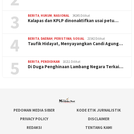
3
BERITA
,
HUKUM
,
NASIONAL
34245 Dilihat
Kalapas dan KPLP dinonaktifkan usai petu…
4
BERITA
,
DAERAH
,
PERISTIWA
,
SOSIAL
21542 Dilihat
Taufik Hidayat, Menyayangkan Candi Agung…
5
BERITA
,
PENDIDIKAN
18211 Dilihat
Di Duga Penghinaan Lambang Negara Terkai…
PEDOMAN MEDIA SIBER
KODE ETIK JURNALISTIK
PRIVACY POLICY
DISCLAIMER
REDAKSI
TENTANG KAMI