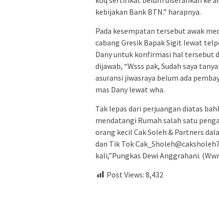
koq sertifikat belum diserahkan ke
kebijakan Bank BTN.” harapnya.
Pada kesempatan tersebut awak med
cabang Gresik Bapak Sigit lewat tel
Dany untuk konfirmasi hal tersebut 
dijawab, “Wsss pak, Sudah saya tanya
asuransi jiwasraya belum ada pembay
mas Dany lewat wha.
Tak lepas dari perjuangan diatas bahk
mendatangi Rumah salah satu pengac
orang kecil Cak Soleh & Partners da
dan Tik Tok Cak_Sholeh@caksholeh79 
kali,”Pungkas Dewi Anggrahani. (Ww
Post Views:
8,432