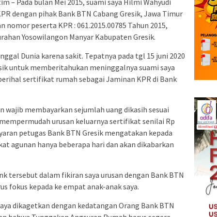
m – Pada bulan Mei 2015, suami saya Hilmi Wahyudi
KPR dengan pihak Bank BTN Cabang Gresik, Jawa Timur
n nomor peserta KPR : 061.2015.00785 Tahun 2015,
lurahan Yosowilangon Manyar Kabupaten Gresik.
nggal Dunia karena sakit. Tepatnya pada tgl 15 juni 2020
esik untuk memberitahukan meninggalnya suami saya
rihal sertifikat rumah sebagai Jaminan KPR di Bank
n wajib membayarkan sejumlah uang dikasih sesuai
mempermudah urusan keluarnya sertifikat senilai Rp
ayaran petugas Bank BTN Gresik mengatakan kepada
fikat agunan hanya beberapa hari dan akan dikabarkan
nk tersebut dalam fikiran saya urusan dengan Bank BTN
arus fokus kepada ke empat anak-anak saya.
saya dikagetkan dengan kedatangan Orang Bank BTN