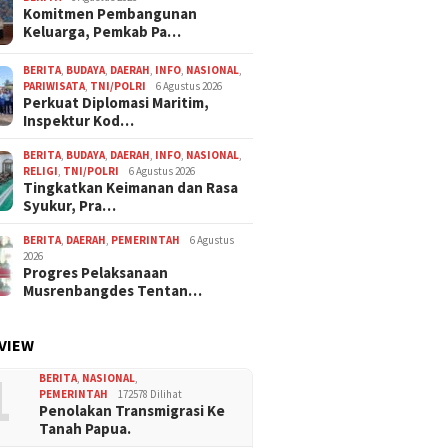
Komitmen Pembangunan
Keluarga, Pemkab Pa…
BERITA
,
BUDAYA
,
DAERAH
,
INFO
,
NASIONAL
,
PARIWISATA
,
TNI/POLRI
6 Agustus 2026
Perkuat Diplomasi Maritim,
Inspektur Kod…
BERITA
,
BUDAYA
,
DAERAH
,
INFO
,
NASIONAL
,
RELIGI
,
TNI/POLRI
6 Agustus 2026
Tingkatkan Keimanan dan Rasa
Syukur, Pra…
BERITA
,
DAERAH
,
PEMERINTAH
6 Agustus
2026
Progres Pelaksanaan
Musrenbangdes Tentan…
VIEW
1
BERITA
,
NASIONAL
,
PEMERINTAH
172578 Dilihat
Penolakan Transmigrasi Ke
Tanah Papua.