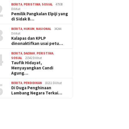
2
BERITA
,
PERISTIWA
,
SOSIAL
47938
Dilihat
Pemilik Pangkalan Elpiji yang
di Sidak B…
3
BERITA
,
HUKUM
,
NASIONAL
34244
Dilihat
Kalapas dan KPLP
dinonaktifkan usai petu…
4
BERITA
,
DAERAH
,
PERISTIWA
,
SOSIAL
21542 Dilihat
Taufik Hidayat,
Menyayangkan Candi
Agung…
5
BERITA
,
PENDIDIKAN
18211 Dilihat
Di Duga Penghinaan
Lambang Negara Terkai…