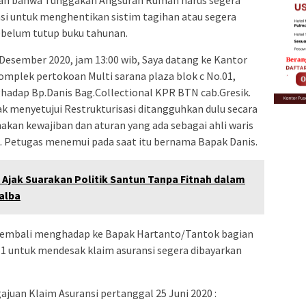
an bahwa Tunggakan Angsuran Rumah harus segera
asi untuk menghentikan sistim tagihan atau segera
ebelum tutup buku tahunan.
 Desember 2020, jam 13:00 wib, Saya datang ke Kantor
mplek pertokoan Multi sarana plaza blok c No.01,
ghadap Bp.Danis Bag.Collectional KPR BTN cab.Gresik.
ak menyetujui Restrukturisasi ditangguhkan dulu secara
akan kewajiban dan aturan yang ada sebagai ahli waris
k. Petugas menemui pada saat itu bernama Bapak Danis.
 Ajak Suarakan Politik Santun Tanpa Fitnah dalam
alba
 kembali menghadap ke Bapak Hartanto/Tantok bagian
i 1 untuk mendesak klaim asuransi segera dibayarkan
uan Klaim Asuransi pertanggal 25 Juni 2020 :