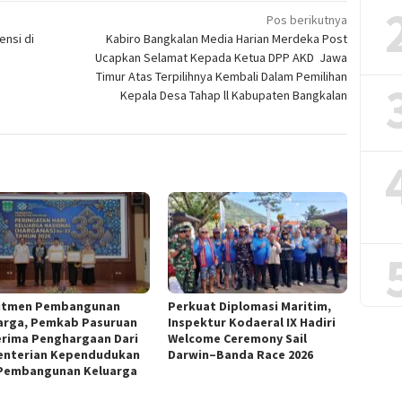
Pos berikutnya
ensi di
Kabiro Bangkalan Media Harian Merdeka Post
Ucapkan Selamat Kepada Ketua DPP AKD Jawa
Timur Atas Terpilihnya Kembali Dalam Pemilihan
Kepala Desa Tahap ll Kabupaten Bangkalan
itmen Pembangunan
Perkuat Diplomasi Maritim,
arga, Pemkab Pasuruan
Inspektur Kodaeral IX Hadiri
rima Penghargaan Dari
Welcome Ceremony Sail
nterian Kependudukan
Darwin–Banda Race 2026
Pembangunan Keluarga