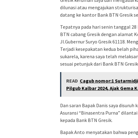
Gresik kerumah saya dan mengabark
dilunasi atau mengajukan strukturis
datang ke kantor Bank BTN Gresik s
Tepatnya pada hari senin tanggal 28
BTN cabang Gresik dengan alamat Ko
Jl.Gubernur Suryo Gresik 61118. Men
Terjadi kesepakatan kedua belah pih
sukarela, karena saya telah melaksan
sesuai petunjuk dari Bank BTN Gresi
READ
Cagub nomor:1 Sutarmidji
Pilgub Kalbar 2024, Ajak Gema K
Dan saran Bapak Danis saya disuruh
Asuransi “Binasentra Purna” dilanta
kepada Bank BTN Gresik.
Bapak Anto menyatakan bahwa pengaj