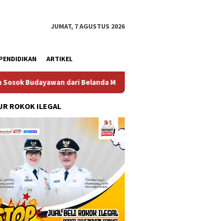
JUMAT, 7 AGUSTUS 2026
PENDIDIKAN
ARTIKEL
 Belanda Mr. Crues Collen
Komitmen Pembangunan Kelu
R ROKOK ILEGAL