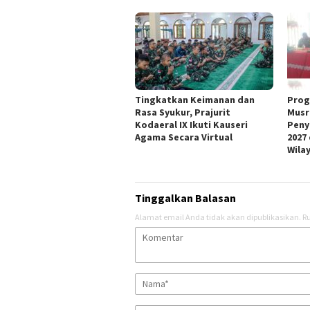
Tingkatkan Keimanan dan
Prog
Rasa Syukur, Prajurit
Musr
Kodaeral IX Ikuti Kauseri
Peny
Agama Secara Virtual
2027
Wila
Tinggalkan Balasan
Alamat email Anda tidak akan dipublikasikan.
Ru