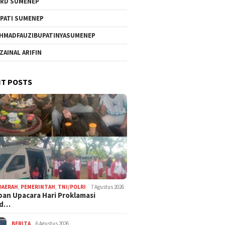
RD SUMENEP
PATI SUMENEP
HMADFAUZIBUPATINYASUMENEP
 ZAINAL ARIFIN
T POSTS
DAERAH
,
PEMERINTAH
,
TNI/POLRI
7 Agustus 2026
pan Upacara Hari Proklamasi
rd…
BERITA
6 Agustus 2026