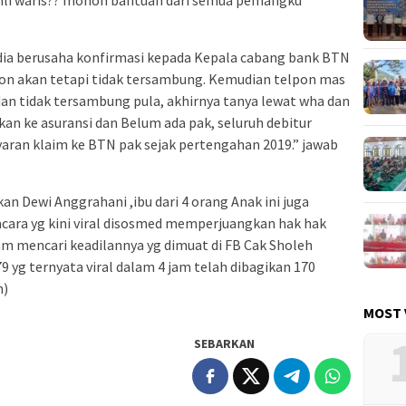
 ahli waris?? mohon bantuan dari semua pemangku
ia berusaha konfirmasi kepada Kepala cabang bank BTN
pon akan tetapi tidak tersambung. Kemudian telpon mas
dan tidak tersambung pula, akhirnya tanya lewat wha dan
kan ke asuransi dan Belum ada pak, seluruh debitur
aran klaim ke BTN pak sejak pertengahan 2019.” jawab
an Dewi Anggrahani ,ibu dari 4 orang Anak ini juga
ara yg kini viral disosmed memperjuangkan hak hak
lam mencari keadilannya yg dimuat di FB Cak Sholeh
yg ternyata viral dalam 4 jam telah dibagikan 170
n)
MOST 
SEBARKAN