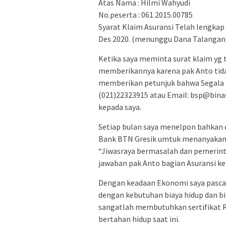
Atas Nama : Hilmi Wahyudi
No.peserta : 061.2015.00785
Syarat Klaim Asuransi Telah lengkap 
Des 2020. (menunggu Dana Talangan
Ketika saya meminta surat klaim yg t
memberikannya karena pak Anto tid
memberikan petunjuk bahwa Segala p
(021)22323915 atau Email: bsp@bina
kepada saya.
Setiap bulan saya menelpon bahkan 
Bank BTN Gresik umtuk menanyakan 
“Jiwasraya bermasalah dan pemerint
jawaban pak Anto bagian Asuransi ke
Dengan keadaan Ekonomi saya pasca
dengan kebutuhan biaya hidup dan bia
sangatlah membutuhkan sertifikat R
bertahan hidup saat ini.