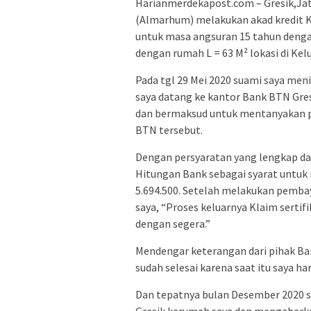
Harianmerdekapost.com – Gresik,Jati
(Almarhum) melakukan akad kredit 
untuk masa angsuran 15 tahun denga
dengan rumah L = 63 M² lokasi di Ke
Pada tgl 29 Mei 2020 suami saya meni
saya datang ke kantor Bank BTN Gr
dan bermaksud untuk mentanyakan pe
BTN tersebut.
Dengan persyaratan yang lengkap da
Hitungan Bank sebagai syarat untuk 
5.694.500. Setelah melakukan pemb
saya, “Proses keluarnya Klaim serti
dengan segera.”
Mendengar keterangan dari pihak Ba
sudah selesai karena saat itu saya h
Dan tepatnya bulan Desember 2020 