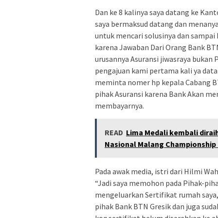
Dan ke 8 kalinya saya datang ke Kan
saya bermaksud datang dan menanya
untuk mencari solusinya dan sampai k
karena Jawaban Dari Orang Bank BTN
urusannya Asuransi jiwasraya bukan 
pengajuan kami pertama kali ya data
meminta nomer hp kepala Cabang BTN
pihak Asuransi karena Bank Akan men
membayarnya.
READ
Lima Medali kembali dirai
Nasional Malang Championship 
Pada awak media, istri dari Hilmi 
“Jadi saya memohon pada Pihak-pih
mengeluarkan Sertifikat rumah saya,
pihak Bank BTN Gresik dan juga sudah