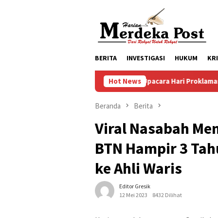
Loncat
ke
konten
BERITA
INVESTIGASI
HUKUM
KR
Persiapan Upacara Hari Proklamasi Kemerdekaan RI K
Hot News
Beranda
Berita
Viral Nasabah Men
BTN Hampir 3 Tah
ke Ahli Waris
Editor Gresik
12 Mei 2023
8432 Dilihat