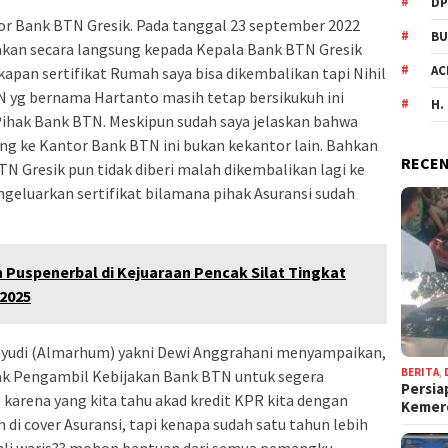
DP
tor Bank BTN Gresik. Pada tanggal 23 september 2022
BU
kan secara langsung kepada Kepala Bank BTN Gresik
AC
apan sertifikat Rumah saya bisa dikembalikan tapi Nihil
 yg bernama Hartanto masih tetap bersikukuh ini
H.
Pihak Bank BTN. Meskipun sudah saya jelaskan bahwa
ng ke Kantor Bank BTN ini bukan kekantor lain. Bahkan
RECEN
 Gresik pun tidak diberi malah dikembalikan lagi ke
geluarkan sertifikat bilamana pihak Asuransi sudah
h Puspenerbal di Kejuaraan Pencak Silat Tingkat
2025
Wahyudi (Almarhum) yakni Dewi Anggrahani menyampaikan,
BERITA
,
ak Pengambil Kebijakan Bank BTN untuk segera
Persia
 karena yang kita tahu akad kredit KPR kita dengan
Keme
 di cover Asuransi, tapi kenapa sudah satu tahun lebih