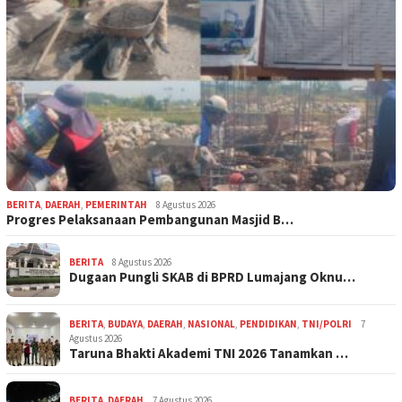
BERITA
,
DAERAH
,
PEMERINTAH
8 Agustus 2026
Progres Pelaksanaan Pembangunan Masjid B…
BERITA
8 Agustus 2026
Dugaan Pungli SKAB di BPRD Lumajang Oknu…
BERITA
,
BUDAYA
,
DAERAH
,
NASIONAL
,
PENDIDIKAN
,
TNI/POLRI
7
Agustus 2026
Taruna Bhakti Akademi TNI 2026 Tanamkan …
BERITA
,
DAERAH
7 Agustus 2026