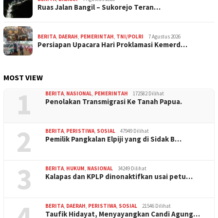
Ruas Jalan Bangil – Sukorejo Teran…
BERITA
,
DAERAH
,
PEMERINTAH
,
TNI/POLRI
7 Agustus 2026
Persiapan Upacara Hari Proklamasi Kemerd…
MOST VIEW
1
BERITA
,
NASIONAL
,
PEMERINTAH
172582 Dilihat
Penolakan Transmigrasi Ke Tanah Papua.
2
BERITA
,
PERISTIWA
,
SOSIAL
47949 Dilihat
Pemilik Pangkalan Elpiji yang di Sidak B…
3
BERITA
,
HUKUM
,
NASIONAL
34249 Dilihat
Kalapas dan KPLP dinonaktifkan usai petu…
4
BERITA
,
DAERAH
,
PERISTIWA
,
SOSIAL
21546 Dilihat
Taufik Hidayat, Menyayangkan Candi Agung…