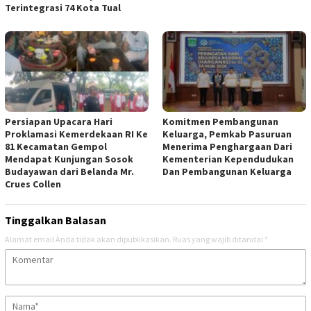
Terintegrasi 74 Kota Tual
Persiapan Upacara Hari
Komitmen Pembangunan
Proklamasi Kemerdekaan RI Ke
Keluarga, Pemkab Pasuruan
81 Kecamatan Gempol
Menerima Penghargaan Dari
Mendapat Kunjungan Sosok
Kementerian Kependudukan
Budayawan dari Belanda Mr.
Dan Pembangunan Keluarga
Crues Collen
Tinggalkan Balasan
Alamat email Anda tidak akan dipublikasikan.
Ruas yang wajib ditandai
*