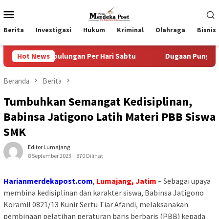
Loncat
Menu
ke
Mobile
konten
Berita
Investigasi
Hukum
Kriminal
Olahraga
Bisnis
pulungan Per Hari Sabtu
Hot News
Dugaan Pungli SKAB di BPRD Lu
Beranda
Berita
Tumbuhkan Semangat Kedisiplinan,
Babinsa Jatigono Latih Materi PBB Siswa
SMK
Editor Lumajang
8 September 2023
870 Dilihat
Harianmerdekapost.com
,
Lumajang, Jatim
– Sebagai upaya
membina kedisiplinan dan karakter siswa, Babinsa Jatigono
Koramil 0821/13 Kunir Sertu Tiar Afandi, melaksanakan
pembinaan pelatihan peraturan baris berbaris (PBB) kepada