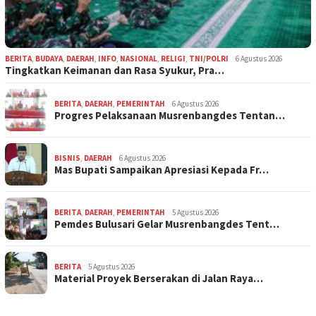
BERITA
,
BUDAYA
,
DAERAH
,
INFO
,
NASIONAL
,
RELIGI
,
TNI/POLRI
6 Agustus 2026
Tingkatkan Keimanan dan Rasa Syukur, Pra…
BERITA
,
DAERAH
,
PEMERINTAH
6 Agustus 2026
Progres Pelaksanaan Musrenbangdes Tentan…
BISNIS
,
DAERAH
6 Agustus 2026
Mas Bupati Sampaikan Apresiasi Kepada Fr…
BERITA
,
DAERAH
,
PEMERINTAH
5 Agustus 2026
Pemdes Bulusari Gelar Musrenbangdes Tent…
BERITA
5 Agustus 2026
Material Proyek Berserakan di Jalan Raya…