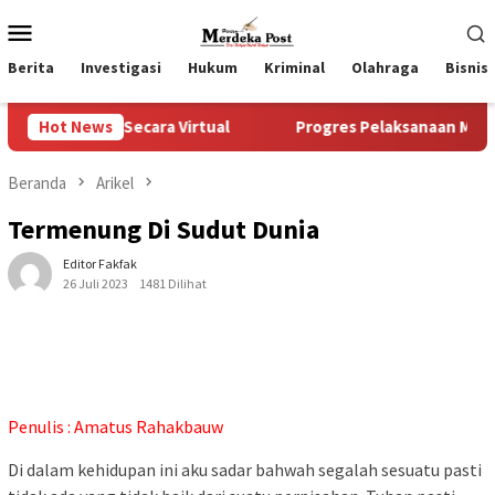
Loncat
Menu
ke
Mobile
konten
Berita
Investigasi
Hukum
Kriminal
Olahraga
Bisnis
 Secara Virtual
Hot News
Progres Pelaksanaan Musrenbangdes Ten
Beranda
Arikel
Termenung Di Sudut Dunia
Editor Fakfak
26 Juli 2023
1481 Dilihat
Penulis : Amatus Rahakbauw
Di dalam kehidupan ini aku sadar bahwah segalah sesuatu pasti