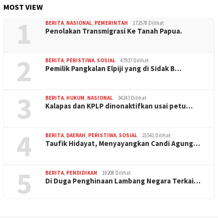
MOST VIEW
1
BERITA
,
NASIONAL
,
PEMERINTAH
172578 Dilihat
Penolakan Transmigrasi Ke Tanah Papua.
2
BERITA
,
PERISTIWA
,
SOSIAL
47937 Dilihat
Pemilik Pangkalan Elpiji yang di Sidak B…
3
BERITA
,
HUKUM
,
NASIONAL
34243 Dilihat
Kalapas dan KPLP dinonaktifkan usai petu…
4
BERITA
,
DAERAH
,
PERISTIWA
,
SOSIAL
21541 Dilihat
Taufik Hidayat, Menyayangkan Candi Agung…
5
BERITA
,
PENDIDIKAN
18208 Dilihat
Di Duga Penghinaan Lambang Negara Terkai…