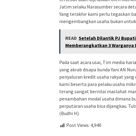
Jatim selaku Narasumber secara deta
Yang terakhir kami perlu tegaskan ba
mengembangkan usaha bukan untuk la
READ
Setelah Dilantik PJ Bupat
Memberangkatkan 3 Warganya 
Pada saat acara usai, Tim media har
yang akrab disapa bunda Yani AN Nu
penyaluran kredit usaha rakyat yang 
kami beserta para pelaku usaha mikr
terang sangat bernilai maslahat man
penambahan modal usaha dimana bung
perputaran usaha bisa dijangkau. Tutu
(Budhi H).
Post Views:
4,940