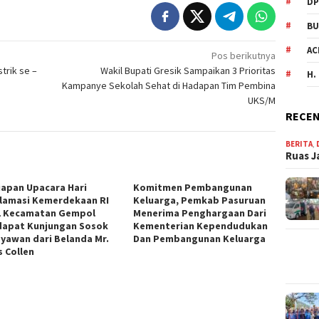
DP
BU
AC
Pos berikutnya
trik se –
Wakil Bupati Gresik Sampaikan 3 Prioritas
H.
Kampanye Sekolah Sehat di Hadapan Tim Pembina
UKS/M
RECEN
BERITA
,
Ruas J
iapan Upacara Hari
Komitmen Pembangunan
lamasi Kemerdekaan RI
Keluarga, Pemkab Pasuruan
1 Kecamatan Gempol
Menerima Penghargaan Dari
apat Kunjungan Sosok
Kementerian Kependudukan
yawan dari Belanda Mr.
Dan Pembangunan Keluarga
s Collen