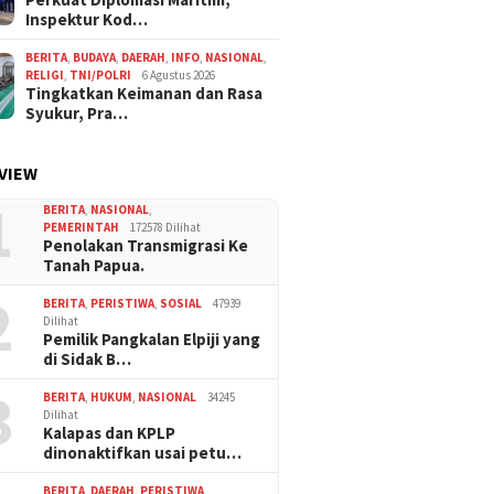
Inspektur Kod…
BERITA
,
BUDAYA
,
DAERAH
,
INFO
,
NASIONAL
,
RELIGI
,
TNI/POLRI
6 Agustus 2026
Tingkatkan Keimanan dan Rasa
Syukur, Pra…
VIEW
1
BERITA
,
NASIONAL
,
PEMERINTAH
172578 Dilihat
Penolakan Transmigrasi Ke
Tanah Papua.
2
BERITA
,
PERISTIWA
,
SOSIAL
47939
Dilihat
Pemilik Pangkalan Elpiji yang
di Sidak B…
3
BERITA
,
HUKUM
,
NASIONAL
34245
Dilihat
Kalapas dan KPLP
dinonaktifkan usai petu…
BERITA
,
DAERAH
,
PERISTIWA
,