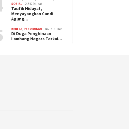
4
SOSIAL
21542 Dilihat
Taufik Hidayat,
Menyayangkan Candi
Agung…
5
BERITA
,
PENDIDIKAN
18213 Dilihat
Di Duga Penghinaan
Lambang Negara Terkai…