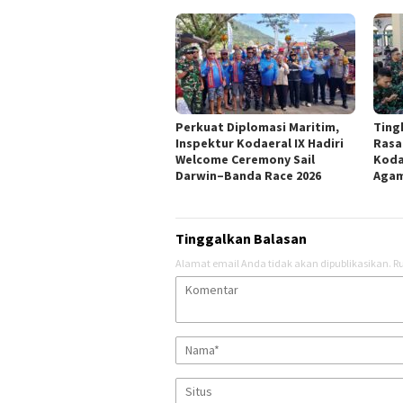
Perkuat Diplomasi Maritim,
Ting
Inspektur Kodaeral IX Hadiri
Rasa 
Welcome Ceremony Sail
Kodae
Darwin–Banda Race 2026
Agam
Tinggalkan Balasan
Alamat email Anda tidak akan dipublikasikan.
Ru