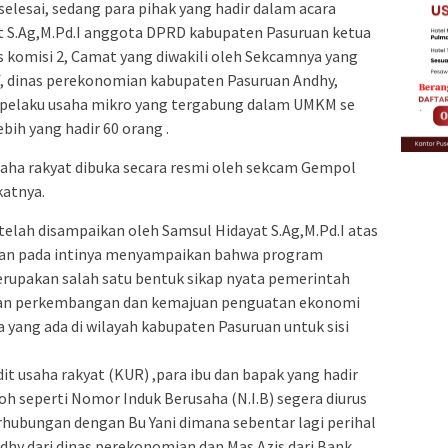
 selesai, sedang para pihak yang hadir dalam acara
yat S.Ag,M.Pd.I anggota DPRD kabupaten Pasuruan ketua
is komisi 2, Camat yang diwakili oleh Sekcamnya yang
f, dinas perekonomian kabupaten Pasuruan Andhy,
a pelaku usaha mikro yang tergabung dalam UMKM se
ih yang hadir 60 orang .
usaha rakyat dibuka secara resmi oleh sekcam Gempol
atnya.
elah disampaikan oleh Samsul Hidayat S.Ag,M.Pd.I atas
an pada intinya menyampaikan bahwa program
merupakan salah satu bentuk sikap nyata pemerintah
tan perkembangan dan kemajuan penguatan ekonomi
a yang ada di wilayah kabupaten Pasuruan untuk sisi
 usaha rakyat (KUR) ,para ibu dan bapak yang hadir
oh seperti Nomor Induk Berusaha (N.I.B) segera diurus
erhubungan dengan Bu Yani dimana sebentar lagi perihal
ndhy dari dinas perekonomian dan Mas Azis dari Bank