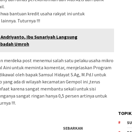
il.
hwa bantuan kredit usaha rakyat ini untuk
innya. Tuturnya !!!
i Andriyanto, Ibu Sunariyah Langsung
Ibadah Umroh
ian merdeka post menemui salah satu pelaku usaha mikro
rul Aini untuk meminta komentar, menjelaskan Program
dikawal oleh bapak Samsul Hidayat S.Ag, M.Pd.I untuk
o yang ada di wilayah kecamatan Gempol ini ,terus
faat karena sangat membantu sekali untuk sisi
anya sangat ringan hanya 0,5 persen artinya untuk
rnya !!!.
TOPIK
SU
SEBARKAN