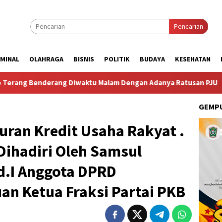
Pencarian
IMINAL
OLAHRAGA
BISNIS
POLITIK
BUDAYA
KESEHATAN
erang Diwaktu Malam Dengan Adanya Ratusan PJU
Persiap
GEMPU
luran Kredit Usaha Rakyat .
Dihadiri Oleh Samsul
d.I Anggota DPRD
an Ketua Fraksi Partai PKB