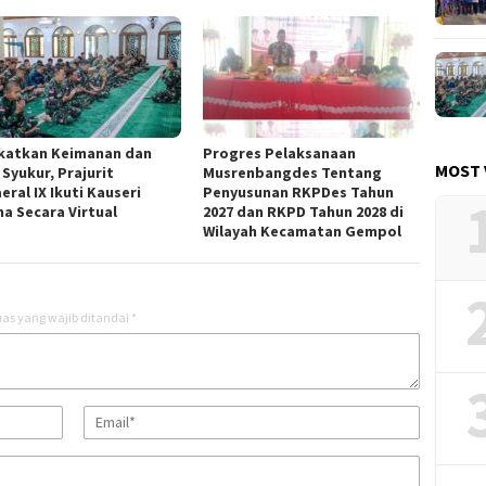
katkan Keimanan dan
Progres Pelaksanaan
MOST 
Syukur, Prajurit
Musrenbangdes Tentang
ral IX Ikuti Kauseri
Penyusunan RKPDes Tahun
a Secara Virtual
2027 dan RKPD Tahun 2028 di
Wilayah Kecamatan Gempol
as yang wajib ditandai
*