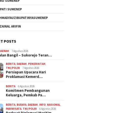
RD SUMENEP
PATI SUMENEP
HMADFAUZIBUPATINYASUMENEP
 ZAINAL ARIFIN
T POSTS
DAERAH
7 Agustus 2026
alan Bangil – Sukorejo Teran…
BERITA
,
DAERAH
,
PEMERINTAH
,
TNI/POLRI
7 Agustus 2026
Persiapan Upacara Hari
Proklamasi Kemerd…
BERITA
6 Agustus 2026
Komitmen Pembangunan
Keluarga, Pemkab Pa…
BERITA
,
BUDAYA
,
DAERAH
,
INFO
,
NASIONAL
,
PARIWISATA
,
TNI/POLRI
6 Agustus 2026
Perkuat Diplomasi Maritim,