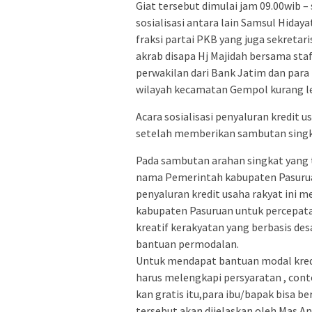
Giat tersebut dimulai jam 09.00wib –
sosialisasi antara lain Samsul Hida
fraksi partai PKB yang juga sekretar
akrab disapa Hj Majidah bersama sta
perwakilan dari Bank Jatim dan par
wilayah kecamatan Gempol kurang leb
Acara sosialisasi penyaluran kredit 
setelah memberikan sambutan singk
Pada sambutan arahan singkat yang t
nama Pemerintah kabupaten Pasuru
penyaluran kredit usaha rakyat ini 
kabupaten Pasuruan untuk percepa
kreatif kerakyatan yang berbasis des
bantuan permodalan.
Untuk mendapat bantuan modal kredit
harus melengkapi persyaratan , cont
kan gratis itu,para ibu/bapak bisa b
tersebut akan dijelaskan oleh Mas A