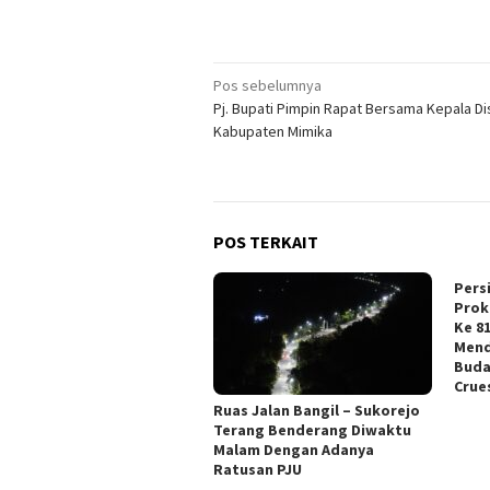
Navigasi
Pos sebelumnya
Pj. Bupati Pimpin Rapat Bersama Kepala Dis
pos
Kabupaten Mimika
POS TERKAIT
Pers
Prok
Ke 8
Mend
Buda
Crue
Ruas Jalan Bangil – Sukorejo
Terang Benderang Diwaktu
Malam Dengan Adanya
Ratusan PJU