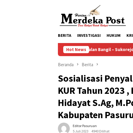
Loncat
ke
konten
BERITA
INVESTIGASI
HUKUM
KR
Ruas Jalan Bangil – Sukorejo Terang Bend
Hot News
Beranda
Berita
Sosialisasi Penya
KUR Tahun 2023 , 
Hidayat S.Ag, M.P
Kabupaten Pasuru
Editor Pasuruan
5 Juli 2023
4940 Dilihat