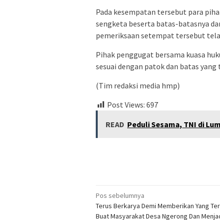
Pada kesempatan tersebut para piha
sengketa beserta batas-batasnya da
pemeriksaan setempat tersebut tela
Pihak penggugat bersama kuasa huk
sesuai dengan patok dan batas yang 
(Tim redaksi media hmp)
Post Views:
697
READ
Peduli Sesama, TNI di Lum
Navigasi
Pos sebelumnya
Terus Berkarya Demi Memberikan Yang Ter
pos
Buat Masyarakat Desa Ngerong Dan Menja