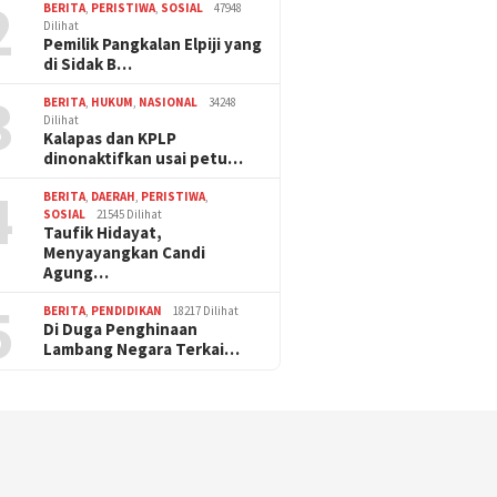
2
BERITA
,
PERISTIWA
,
SOSIAL
47948
Dilihat
Pemilik Pangkalan Elpiji yang
di Sidak B…
3
BERITA
,
HUKUM
,
NASIONAL
34248
Dilihat
Kalapas dan KPLP
dinonaktifkan usai petu…
4
BERITA
,
DAERAH
,
PERISTIWA
,
SOSIAL
21545 Dilihat
Taufik Hidayat,
Menyayangkan Candi
Agung…
5
BERITA
,
PENDIDIKAN
18217 Dilihat
Di Duga Penghinaan
Lambang Negara Terkai…