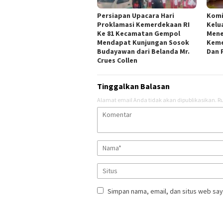
Persiapan Upacara Hari
Kom
Proklamasi Kemerdekaan RI
Kelu
Ke 81 Kecamatan Gempol
Mene
Mendapat Kunjungan Sosok
Keme
Budayawan dari Belanda Mr.
Dan 
Crues Collen
Tinggalkan Balasan
Alamat email Anda tidak akan dipublikasikan.
Ru
Simpan nama, email, dan situs web say