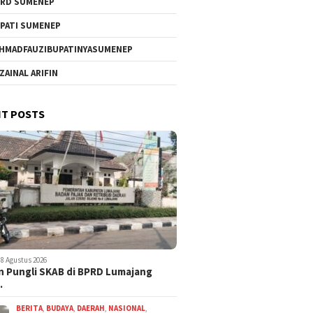
RD SUMENEP
PATI SUMENEP
HMADFAUZIBUPATINYASUMENEP
 ZAINAL ARIFIN
T POSTS
8 Agustus 2026
 Pungli SKAB di BPRD Lumajang
…
BERITA
,
BUDAYA
,
DAERAH
,
NASIONAL
,