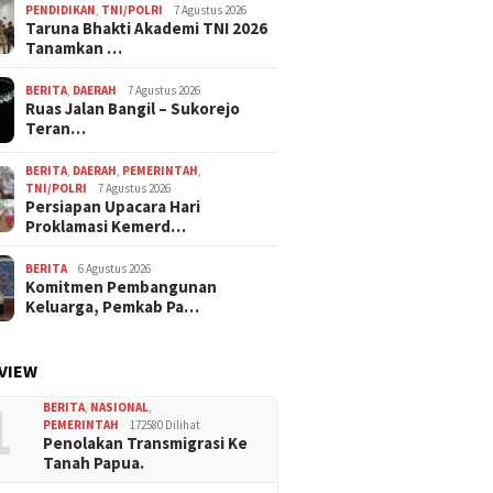
PENDIDIKAN
,
TNI/POLRI
7 Agustus 2026
Taruna Bhakti Akademi TNI 2026
Tanamkan …
BERITA
,
DAERAH
7 Agustus 2026
Ruas Jalan Bangil – Sukorejo
Teran…
BERITA
,
DAERAH
,
PEMERINTAH
,
TNI/POLRI
7 Agustus 2026
Persiapan Upacara Hari
Proklamasi Kemerd…
BERITA
6 Agustus 2026
Komitmen Pembangunan
Keluarga, Pemkab Pa…
VIEW
1
BERITA
,
NASIONAL
,
PEMERINTAH
172580 Dilihat
Penolakan Transmigrasi Ke
Tanah Papua.