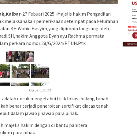
ak,Kalbar
-27 Febuari 2025 -Majelis hakim Pengadilan
nak melaksanakan pemeriksaan setempat pada kelurahan
alan KH Wahid Hasyim,yang dipimpin langsung oleh
usnadi.SH,hakim Anggota Dyah ayu Rachma permata
dalam perkara nomor:28/G/2024/PTUN.Ptk.
Oplus_131072
adalah untuk mengetahui titik lokasi bidang tanah
ah benar terjadi penerbitan sertifikat diatas tanah
sebut dalam jawab jinawab para pihak.
h majelis hakim dengan di bantu panitera
hukum para pihak.