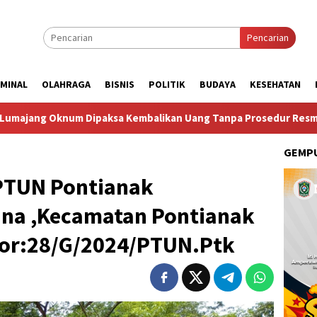
Pencarian
IMINAL
OLAHRAGA
BISNIS
POLITIK
BUDAYA
KESEHATAN
ksa Kembalikan Uang Tanpa Prosedur Resmi
Taruna Bhakt
GEMPU
PTUN Pontianak
ana ,Kecamatan Pontianak
or:28/G/2024/PTUN.Ptk