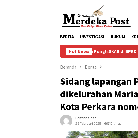
Loncat
ke
konten
BERITA
INVESTIGASI
HUKUM
KR
Dugaan Pungli SKAB di BPRD Lumajang Oknum Dipa
Hot News
Beranda
Berita
Sidang lapangan 
dikelurahan Mari
Kota Perkara nom
Editor Kalbar
28 Februari 2025
697 Dilihat