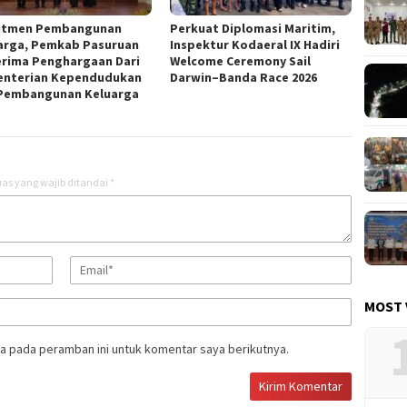
itmen Pembangunan
Perkuat Diplomasi Maritim,
arga, Pemkab Pasuruan
Inspektur Kodaeral IX Hadiri
rima Penghargaan Dari
Welcome Ceremony Sail
nterian Kependudukan
Darwin–Banda Race 2026
Pembangunan Keluarga
as yang wajib ditandai
*
MOST 
a pada peramban ini untuk komentar saya berikutnya.