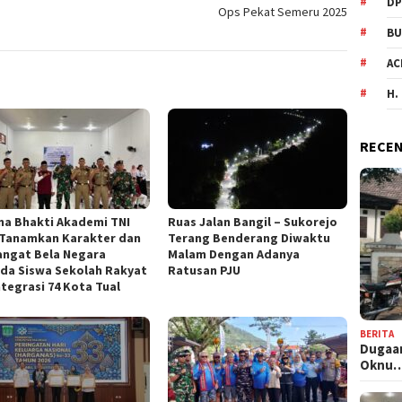
DP
Ops Pekat Semeru 2025
BU
AC
H.
RECEN
na Bhakti Akademi TNI
Ruas Jalan Bangil – Sukorejo
 Tanamkan Karakter dan
Terang Benderang Diwaktu
ngat Bela Negara
Malam Dengan Adanya
da Siswa Sekolah Rakyat
Ratusan PJU
ntegrasi 74 Kota Tual
BERITA
Dugaan
Oknu