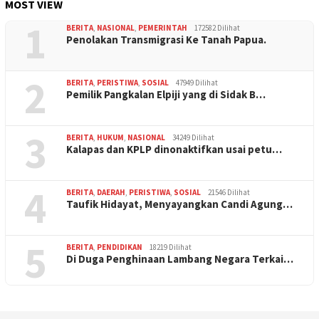
MOST VIEW
1
BERITA
,
NASIONAL
,
PEMERINTAH
172582 Dilihat
Penolakan Transmigrasi Ke Tanah Papua.
2
BERITA
,
PERISTIWA
,
SOSIAL
47949 Dilihat
Pemilik Pangkalan Elpiji yang di Sidak B…
3
BERITA
,
HUKUM
,
NASIONAL
34249 Dilihat
Kalapas dan KPLP dinonaktifkan usai petu…
4
BERITA
,
DAERAH
,
PERISTIWA
,
SOSIAL
21546 Dilihat
Taufik Hidayat, Menyayangkan Candi Agung…
5
BERITA
,
PENDIDIKAN
18219 Dilihat
Di Duga Penghinaan Lambang Negara Terkai…