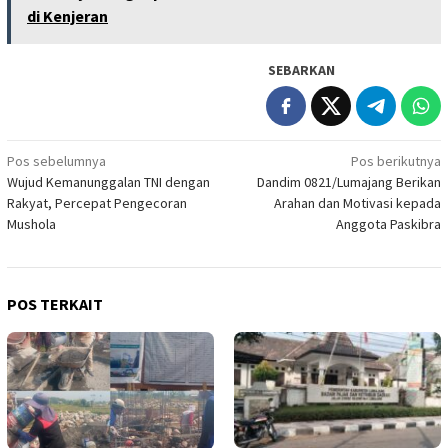
di Kenjeran
SEBARKAN
Navigasi
Pos sebelumnya
Pos berikutnya
Wujud Kemanunggalan TNI dengan
Dandim 0821/Lumajang Berikan
pos
Rakyat, Percepat Pengecoran
Arahan dan Motivasi kepada
Mushola
Anggota Paskibra
POS TERKAIT