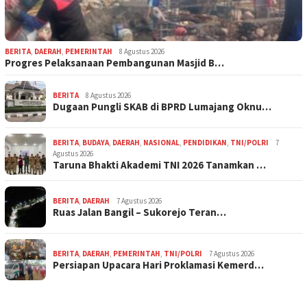
BERITA
,
DAERAH
,
PEMERINTAH
8 Agustus 2026
Progres Pelaksanaan Pembangunan Masjid B…
BERITA
8 Agustus 2026
Dugaan Pungli SKAB di BPRD Lumajang Oknu…
BERITA
,
BUDAYA
,
DAERAH
,
NASIONAL
,
PENDIDIKAN
,
TNI/POLRI
7
Agustus 2026
Taruna Bhakti Akademi TNI 2026 Tanamkan …
BERITA
,
DAERAH
7 Agustus 2026
Ruas Jalan Bangil – Sukorejo Teran…
BERITA
,
DAERAH
,
PEMERINTAH
,
TNI/POLRI
7 Agustus 2026
Persiapan Upacara Hari Proklamasi Kemerd…