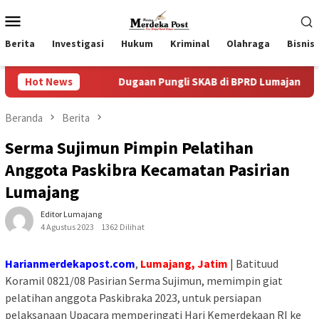
Loncat
Menu
ke
Mobile
konten
Berita
Investigasi
Hukum
Kriminal
Olahraga
Bisnis
Hot News
Dugaan Pungli SKAB di BPRD Lumajang Oknum Dipaksa K
Beranda
Berita
Serma Sujimun Pimpin Pelatihan
Anggota Paskibra Kecamatan Pasirian
Lumajang
Editor Lumajang
4 Agustus 2023
1362 Dilihat
Harianmerdekapost.com
,
Lumajang, Jatim
| Batituud
Koramil 0821/08 Pasirian Serma Sujimun, memimpin giat
pelatihan anggota Paskibraka 2023, untuk persiapan
pelaksanaan Upacara memperingati Hari Kemerdekaan RI ke