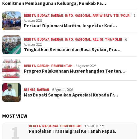
Komitmen Pembangunan Keluarga, Pemkab Pa…
BERITA
,
BUDAYA
,
DAERAH
,
INFO
,
NASIONAL
,
PARIWISATA
,
TNI/POLRI
6
Agustus 2026
Perkuat Diplomasi Maritim, Inspektur Kod…
BERITA
,
BUDAYA
,
DAERAH
,
INFO
,
NASIONAL
,
RELIGI
,
TNI/POLRI
6
Agustus 2026
Tingkatkan Keimanan dan Rasa Syukur, Pra…
BERITA
,
DAERAH
,
PEMERINTAH
6 Agustus 2026
Progres Pelaksanaan Musrenbangdes Tentan…
BISNIS
,
DAERAH
6 Agustus 2026
Mas Bupati Sampaikan Apresiasi Kepada Fr…
MOST VIEW
1
BERITA
,
NASIONAL
,
PEMERINTAH
172578 Dilihat
Penolakan Transmigrasi Ke Tanah Papua.