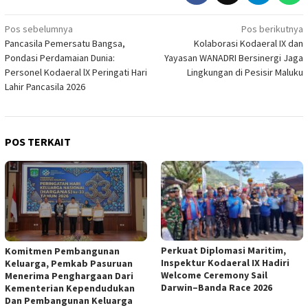
Navigasi
Pos sebelumnya
Pos berikutnya
Pancasila Pemersatu Bangsa,
Kolaborasi Kodaeral IX dan
pos
Pondasi Perdamaian Dunia:
Yayasan WANADRI Bersinergi Jaga
Personel Kodaeral lX Peringati Hari
Lingkungan di Pesisir Maluku
Lahir Pancasila 2026
POS TERKAIT
Perkuat Diplomasi Maritim,
Komitmen Pembangunan
Inspektur Kodaeral IX Hadiri
Keluarga, Pemkab Pasuruan
Welcome Ceremony Sail
Menerima Penghargaan Dari
Darwin–Banda Race 2026
Kementerian Kependudukan
Dan Pembangunan Keluarga