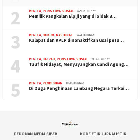
2
BERITA
,
PERISTIWA
,
SOSIAL
47937 Dilihat
Pemilik Pangkalan Elpiji yang di Sidak B…
3
BERITA
,
HUKUM
,
NASIONAL
34243 Dilihat
Kalapas dan KPLP dinonaktifkan usai petu…
4
BERITA
,
DAERAH
,
PERISTIWA
,
SOSIAL
21541 Dilihat
Taufik Hidayat, Menyayangkan Candi Agung…
5
BERITA
,
PENDIDIKAN
18209 Dilihat
Di Duga Penghinaan Lambang Negara Terkai…
PEDOMAN MEDIA SIBER
KODE ETIK JURNALISTIK