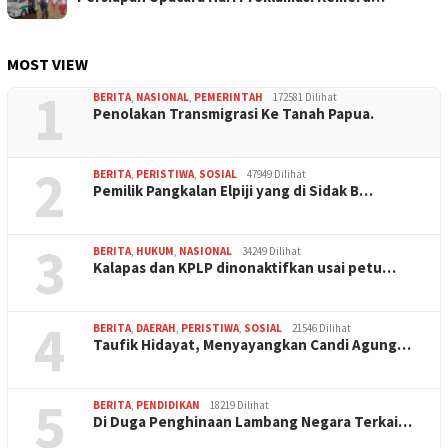
MOST VIEW
1
BERITA
,
NASIONAL
,
PEMERINTAH
172581 Dilihat
Penolakan Transmigrasi Ke Tanah Papua.
2
BERITA
,
PERISTIWA
,
SOSIAL
47949 Dilihat
Pemilik Pangkalan Elpiji yang di Sidak B…
3
BERITA
,
HUKUM
,
NASIONAL
34249 Dilihat
Kalapas dan KPLP dinonaktifkan usai petu…
4
BERITA
,
DAERAH
,
PERISTIWA
,
SOSIAL
21546 Dilihat
Taufik Hidayat, Menyayangkan Candi Agung…
5
BERITA
,
PENDIDIKAN
18219 Dilihat
Di Duga Penghinaan Lambang Negara Terkai…