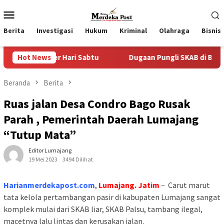
Loncat
Menu
ke
Mobile
konten
Berita
Investigasi
Hukum
Kriminal
Olahraga
Bisnis
 Hari Sabtu
Hot News
Dugaan Pungli SKAB di BPRD Lumajang Oknu
Beranda
Berita
Ruas jalan Desa Condro Bago Rusak
Parah , Pemerintah Daerah Lumajang
“Tutup Mata”
Editor Lumajang
19 Mei 2023
3494 Dilihat
Harianmerdekapost.com
,
Lumajang. Jatim
– Carut marut
tata kelola pertambangan pasir di kabupaten Lumajang sangat
komplek mulai dari SKAB liar, SKAB Palsu, tambang ilegal,
macetnya lalu lintas dan kerusakan jalan.