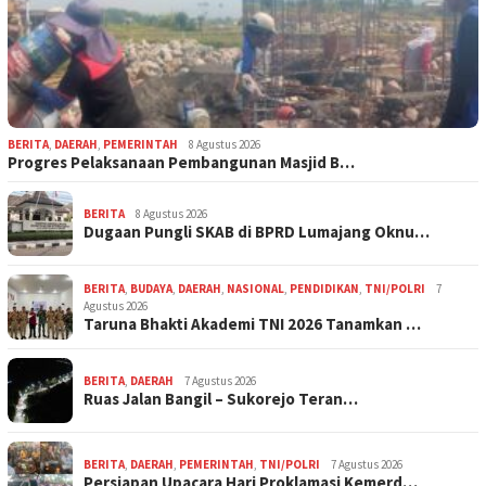
BERITA
,
DAERAH
,
PEMERINTAH
8 Agustus 2026
Progres Pelaksanaan Pembangunan Masjid B…
BERITA
8 Agustus 2026
Dugaan Pungli SKAB di BPRD Lumajang Oknu…
BERITA
,
BUDAYA
,
DAERAH
,
NASIONAL
,
PENDIDIKAN
,
TNI/POLRI
7
Agustus 2026
Taruna Bhakti Akademi TNI 2026 Tanamkan …
BERITA
,
DAERAH
7 Agustus 2026
Ruas Jalan Bangil – Sukorejo Teran…
BERITA
,
DAERAH
,
PEMERINTAH
,
TNI/POLRI
7 Agustus 2026
Persiapan Upacara Hari Proklamasi Kemerd…