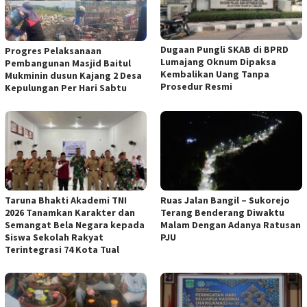
Dugaan Pungli SKAB di BPRD
Progres Pelaksanaan
Lumajang Oknum Dipaksa
Pembangunan Masjid Baitul
Kembalikan Uang Tanpa
Mukminin dusun Kajang 2 Desa
Prosedur Resmi
Kepulungan Per Hari Sabtu
Taruna Bhakti Akademi TNI
Ruas Jalan Bangil – Sukorejo
2026 Tanamkan Karakter dan
Terang Benderang Diwaktu
Semangat Bela Negara kepada
Malam Dengan Adanya Ratusan
Siswa Sekolah Rakyat
PJU
Terintegrasi 74 Kota Tual