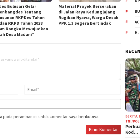
DP
es Bulusari Gelar
Material Proyek Berserakan
BU
enbangdes Tentang
di Jalan Raya Kedungjajang
usunan RKPDes Tahun
Rugikan Nyawa, Warga Desak
AC
 dan RKPD Tahun 2028
PPK 1.3 Segera Bertindak
am Rangka Mewujudkan
H.
ah Desa Madani”
RECEN
as yang wajib ditandai
*
a pada peramban ini untuk komentar saya berikutnya.
BERITA
,
TNI/POL
Perkua
Kod…