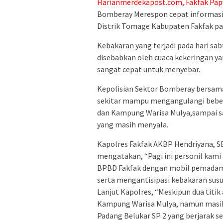
Harianmerdekapost.com,.Fakfak Pap
Bomberay Merespon cepat informasi 
Distrik Tomage Kabupaten Fakfak pad
Kebakaran yang terjadi pada hari sab
disebabkan oleh cuaca kekeringan ya
sangat cepat untuk menyebar.
Kepolisian Sektor Bomberay bersam
sekitar mampu mengangulangi beber
dan Kampung Warisa Mulya,sampai s
yang masih menyala.
Kapolres Fakfak AKBP Hendriyana, SE
mengatakan, “Pagi ini personil kami
BPBD Fakfak dengan mobil pemadam
serta mengantisipasi kebakaran susu
Lanjut Kapolres, “Meskipun dua titi
Kampung Warisa Mulya, namun masih 
Padang Belukar SP 2 yang berjarak se