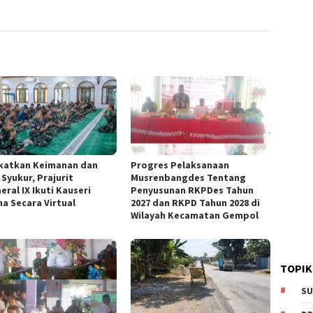
katkan Keimanan dan
Progres Pelaksanaan
Syukur, Prajurit
Musrenbangdes Tentang
ral IX Ikuti Kauseri
Penyusunan RKPDes Tahun
a Secara Virtual
2027 dan RKPD Tahun 2028 di
Wilayah Kecamatan Gempol
TOPIK
SU