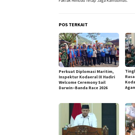
Fakfak Himbau Tetap Jaga Kamtibmas.
POS TERKAIT
Ting
Perkuat Diplomasi Maritim,
Rasa 
Inspektur Kodaeral IX Hadiri
Kodae
Welcome Ceremony Sail
Agam
Darwin–Banda Race 2026