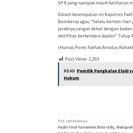
SP 8 yang nampak masih kelihatan 
Dalam kesempatan ini Kapolres Fak
Bomberay agar, “Selalu berhati-hari j
jaraknya sangat dekat dengan badan
akitifitas berkendara dijalan” Tutup
(Humas Pores Fakfak/Amatus Rahakb
Post Views:
2,293
READ
Pemilik Pangkalan Elpiji 
Hukum
Navigasi
Pos sebelumnya
Hadiri Final Turnament Bola Volly, Wakapol
pos