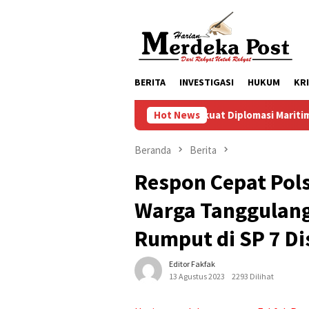
Loncat
ke
konten
BERITA
INVESTIGASI
HUKUM
KR
Perkuat Diplomasi Maritim, Inspektur Koda
Hot News
Beranda
Berita
Respon Cepat Po
Warga Tanggulang
Rumput di SP 7 Di
Editor Fakfak
13 Agustus 2023
2293 Dilihat