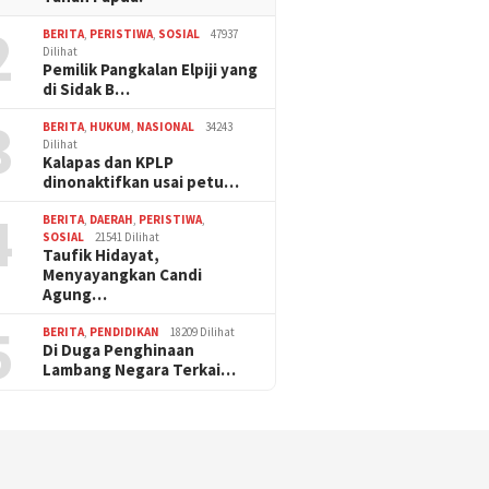
2
BERITA
,
PERISTIWA
,
SOSIAL
47937
Dilihat
Pemilik Pangkalan Elpiji yang
di Sidak B…
3
BERITA
,
HUKUM
,
NASIONAL
34243
Dilihat
Kalapas dan KPLP
dinonaktifkan usai petu…
4
BERITA
,
DAERAH
,
PERISTIWA
,
SOSIAL
21541 Dilihat
Taufik Hidayat,
Menyayangkan Candi
Agung…
5
BERITA
,
PENDIDIKAN
18209 Dilihat
Di Duga Penghinaan
Lambang Negara Terkai…