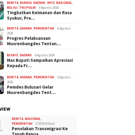
BERITA
,
BUDAYA
,
DAERAH
,
INFO
,
NASIONAL
,
RELIGI
,
TNI/POLRI
6 Agustus 2026
Tingkatkan Keimanan dan Rasa
Syukur, Pra…
BERITA
,
DAERAH
,
PEMERINTAH
6 Agustus
2026
Progres Pelaksanaan
Musrenbangdes Tentan…
BISNIS
,
DAERAH
6 Agustus 2026
Mas Bupati Sampaikan Apresiasi
Kepada Fr…
BERITA
,
DAERAH
,
PEMERINTAH
5 Agustus
2026
Pemdes Bulusari Gelar
Musrenbangdes Tent…
VIEW
1
BERITA
,
NASIONAL
,
PEMERINTAH
172578 Dilihat
Penolakan Transmigrasi Ke
Tanah Papua.