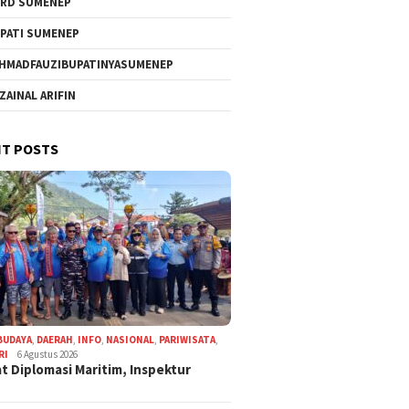
RD SUMENEP
PATI SUMENEP
HMADFAUZIBUPATINYASUMENEP
 ZAINAL ARIFIN
T POSTS
BUDAYA
,
DAERAH
,
INFO
,
NASIONAL
,
PARIWISATA
,
RI
6 Agustus 2026
t Diplomasi Maritim, Inspektur