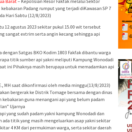
ua Barat
– Kepolisian Resor Fakfak melalui Sektor
kebakaran Padang rumput yang terjadi diKawasan SP 7
a Hari Sabtu (12/8/2023)
tu 12 agustus 2023 sekitar pukul 15.00 wit tersebut
ng sangat extrim serta angin kecang sehingga api
a dengan Satgas BKO Kodim 1803 Fakfak dibantu warga
apa titik sumber api yakni meliputi Kampung Wonodadi
aat ini Pihaknya masih berupaya untuk memadamkan api
., MH saat dikonfirmasi oleh media minggu(13/8/2023)
 akan bergerak ke Distrik Tomage bersama dengan dinas
 kebakaran guna menangani api yang belum padam
lan” Ujarnya
k api yang sudah padam yakni kampung Wonodadi dan
ada titik yang masih mengeluarkan asap yakni sekitar
kitar 4 KM dari permukiman warga, serta sekitar daerah