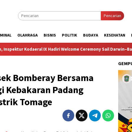
Pencarian
IMINAL
OLAHRAGA
BISNIS
POLITIK
BUDAYA
KESEHATAN
eral IX Hadiri Welcome Ceremony Sail Darwin–Banda Race 2026
GEMPU
lsek Bomberay Bersama
i Kebakaran Padang
strik Tomage