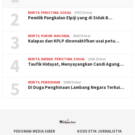
2
BERITA
,
PERISTIWA
,
SOSIAL
47937 Dilihat
Pemilik Pangkalan Elpiji yang di Sidak B…
3
BERITA
,
HUKUM
,
NASIONAL
34243 Dilihat
Kalapas dan KPLP dinonaktifkan usai petu…
4
BERITA
,
DAERAH
,
PERISTIWA
,
SOSIAL
21541 Dilihat
Taufik Hidayat, Menyayangkan Candi Agung…
5
BERITA
,
PENDIDIKAN
18209 Dilihat
Di Duga Penghinaan Lambang Negara Terkai…
PEDOMAN MEDIA SIBER
KODE ETIK JURNALISTIK