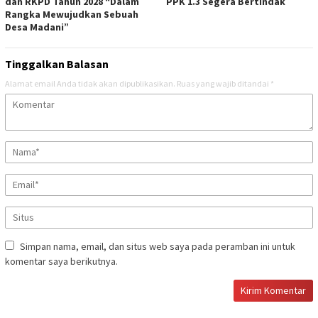
dan RKPD Tahun 2028 “Dalam
PPK 1.3 Segera Bertindak
Rangka Mewujudkan Sebuah
Desa Madani”
Tinggalkan Balasan
Alamat email Anda tidak akan dipublikasikan.
Ruas yang wajib ditandai
*
Simpan nama, email, dan situs web saya pada peramban ini untuk
komentar saya berikutnya.