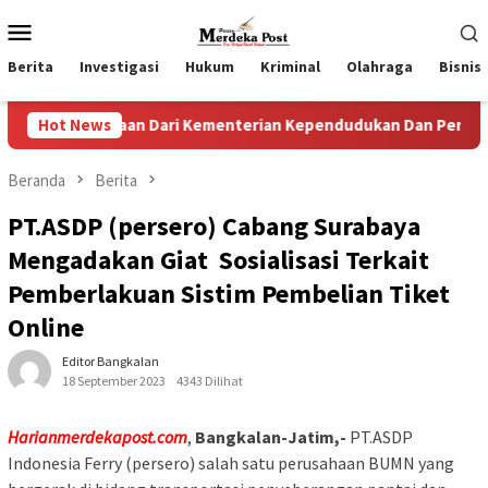
Loncat
Menu
ke
Mobile
konten
Berita
Investigasi
Hukum
Kriminal
Olahraga
Bisnis
gaan Dari Kementerian Kependudukan Dan Pembangunan Keluar
Hot News
Beranda
Berita
PT.ASDP (persero) Cabang Surabaya
Mengadakan Giat Sosialisasi Terkait
Pemberlakuan Sistim Pembelian Tiket
Online
Editor Bangkalan
18 September 2023
4343 Dilihat
Harianmerdekapost.com
,
Bangkalan-Jatim,-
PT.ASDP
Indonesia Ferry (persero) salah satu perusahaan BUMN yang