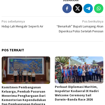
Navigasi
Pos sebelumnya
Pos berikutnya
Hidup Lah Mengalir Seperti Air
“Benarkah” Bupati Lumajang Akan
pos
Diperiksa Polisi Setelah Pensiun
POS TERKAIT
Perkuat Diplomasi Maritim,
Komitmen Pembangunan
Inspektur Kodaeral IX Hadiri
Keluarga, Pemkab Pasuruan
Welcome Ceremony Sail
Menerima Penghargaan Dari
Darwin–Banda Race 2026
Kementerian Kependudukan
Dan Pembangunan Keluarga