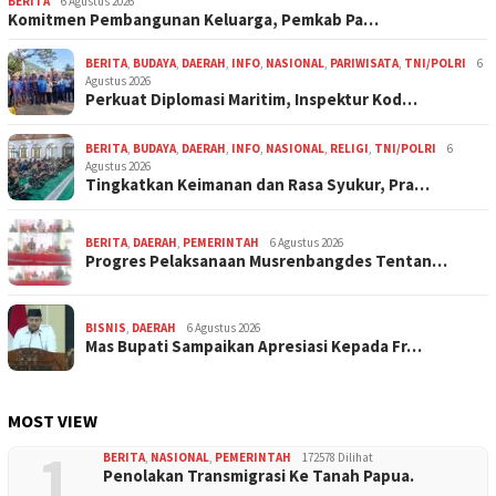
BERITA
6 Agustus 2026
Komitmen Pembangunan Keluarga, Pemkab Pa…
BERITA
,
BUDAYA
,
DAERAH
,
INFO
,
NASIONAL
,
PARIWISATA
,
TNI/POLRI
6
Agustus 2026
Perkuat Diplomasi Maritim, Inspektur Kod…
BERITA
,
BUDAYA
,
DAERAH
,
INFO
,
NASIONAL
,
RELIGI
,
TNI/POLRI
6
Agustus 2026
Tingkatkan Keimanan dan Rasa Syukur, Pra…
BERITA
,
DAERAH
,
PEMERINTAH
6 Agustus 2026
Progres Pelaksanaan Musrenbangdes Tentan…
BISNIS
,
DAERAH
6 Agustus 2026
Mas Bupati Sampaikan Apresiasi Kepada Fr…
MOST VIEW
1
BERITA
,
NASIONAL
,
PEMERINTAH
172578 Dilihat
Penolakan Transmigrasi Ke Tanah Papua.