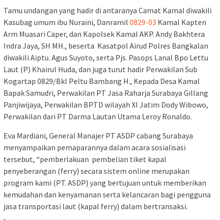
Tamu undangan yang hadir di antaranya Camat Kamal diwakili
Kasubag umum ibu Nuraini, Danramil
0829-03
Kamal Kapten
Arm Muasari Caper, dan Kapolsek Kamal AKP. Andy Bakhtera
Indra Jaya, SH MH., beserta Kasatpol Airud Polres Bangkalan
diwakili Aiptu. Agus Suyoto, serta Pjs. Pasops Lanal Bpo Lettu
Laut (P) Khairul Huda, dan juga turut hadir Perwakilan Sub
Kogartap 0829/Bkl Peltu Bambang H., Kepada Desa Kamal
Bapak Samudri, Perwakilan PT Jasa Raharja Surabaya Gillang
Panjiwijaya, Perwakilan BPTD wilayah XI Jatim Dody Wibowo,
Perwakilan dari PT Darma Lautan Utama Leroy Ronaldo.
Eva Mardiani, General Manajer PT ASDP cabang Surabaya
menyampaikan pemaparannya dalam acara sosialisasi
tersebut, “pemberlakuan pembelian tiket kapal
penyeberangan (ferry) secara sistem online merupakan
program kami (PT. ASDP) yang bertujuan untuk memberikan
kemudahan dan kenyamanan serta kelancaran bagi pengguna
jasa transportasi laut (kapal ferry) dalam bertransaksi.