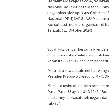
Harianmerdekapost.com, Soloraya
Nasionalisasi aset negara sepenuhnya
ungkapkan oleh Agus Yusuf Ahmadi, S
Nasional (DPN) SAPU JAGAD dalam ag
Konsolidasi Internal organisasi, di 
Tengah. ( 25 Oktober 2024)
Sudah kita dengar bersama Presiden
dan menekankan bahwa kemerdekaan b
ketakutan, kemiskinan, dan penderit
“Cita-cita kita adalah melihat wong 
Presiden Prabowo di gedung MPR/DPR
Mari kita rasionalkan; kita sama-s
Dasar Pasal 33 ayat 1 UUD 1945 “ Bu
didalamnya dikuasai oleh negara da
rakyat ”