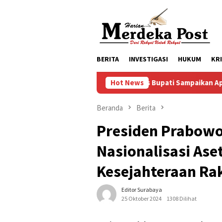
Loncat
ke
konten
BERITA
INVESTIGASI
HUKUM
KR
Mas Bupati Sampaikan Apresiasi Kepada 
Hot News
Beranda
Berita
Presiden Prabowo
Nasionalisasi As
Kesejahteraan Ra
Editor Surabaya
25 Oktober 2024
1308 Dilihat