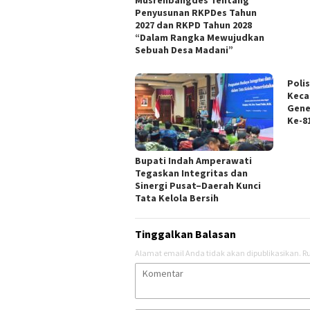
Penyusunan RKPDes Tahun
2027 dan RKPD Tahun 2028
“Dalam Rangka Mewujudkan
Sebuah Desa Madani”
Poli
Keca
Gene
Ke-81
Bupati Indah Amperawati
Tegaskan Integritas dan
Sinergi Pusat–Daerah Kunci
Tata Kelola Bersih
Tinggalkan Balasan
Alamat email Anda tidak akan dipublikasikan.
Ru