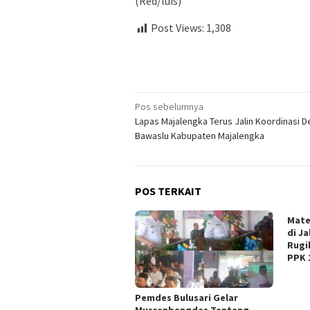
(Red/luis)
Post Views:
1,308
Navigasi
Pos sebelumnya
Lapas Majalengka Terus Jalin Koordinasi 
pos
Bawaslu Kabupaten Majalengka
POS TERKAIT
Mate
di J
Rugi
PPK 
Pemdes Bulusari Gelar
Musrenbangdes Tentang