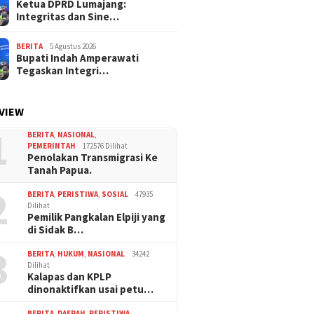
Ketua DPRD Lumajang:
Integritas dan Sine…
BERITA
5 Agustus 2026
Bupati Indah Amperawati
Tegaskan Integri…
VIEW
1
BERITA
,
NASIONAL
,
PEMERINTAH
172576 Dilihat
Penolakan Transmigrasi Ke
Tanah Papua.
2
BERITA
,
PERISTIWA
,
SOSIAL
47935
Dilihat
Pemilik Pangkalan Elpiji yang
di Sidak B…
3
BERITA
,
HUKUM
,
NASIONAL
34242
Dilihat
Kalapas dan KPLP
dinonaktifkan usai petu…
BERITA
,
DAERAH
,
PERISTIWA
,