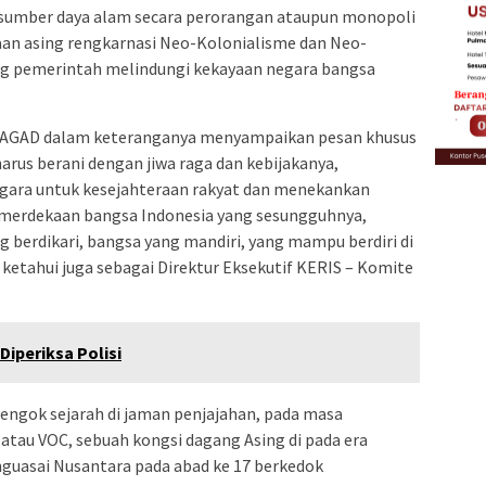
n sumber daya alam secara perorangan ataupun monopoli
aan asing rengkarnasi Neo-Kolonialisme dan Neo-
ing pemerintah melindungi kekayaan negara bangsa
JAGAD dalam keteranganya menyampaikan pesan khusus
arus berani dengan jiwa raga dan kebijakanya,
negara untuk kesejahteraan rakyat dan menekankan
emerdekaan bangsa Indonesia yang sesungguhnya,
g berdikari, bangsa yang mandiri, yang mampu berdiri di
di ketahui juga sebagai Direktur Eksekutif KERIS – Komite
Diperiksa Polisi
engok sejarah di jaman penjajahan, pada masa
tau VOC, sebuah kongsi dagang Asing di pada era
guasai Nusantara pada abad ke 17 berkedok