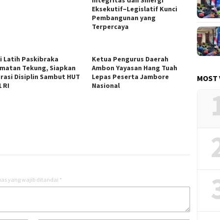
Eksekutif–Legislatif Kunci
Pembangunan yang
Terpercaya
si Latih Paskibraka
Ketua Pengurus Daerah
matan Tekung, Siapkan
Ambon Yayasan Hang Tuah
rasi Disiplin Sambut HUT
Lepas Peserta Jambore
MOST 
 RI
Nasional
as yang wajib ditandai
*