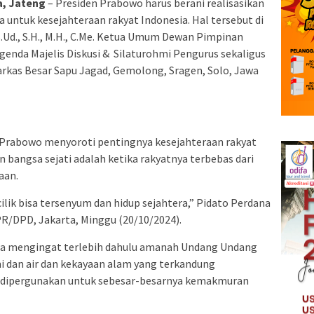
, Jateng
– Presiden Prabowo harus berani realisasikan
 untuk kesejahteraan rakyat Indonesia. Hal tersebut di
.Ud., S.H., M.H., C.Me. Ketua Umum Dewan Pimpinan
enda Majelis Diskusi & Silaturohmi Pengurus sekaligus
Markas Besar Sapu Jagad, Gemolong, Sragen, Solo, Jawa
 Prabowo menyoroti pentingnya kesejahteraan rakyat
angsa sejati adalah ketika rakyatnya terbebas dari
aan.
cilik bisa tersenyum dan hidup sejahtera,” Pidato Perdana
/DPD, Jakarta, Minggu (20/10/2024).
ama mengingat terlebih dahulu amanah Undang Undang
mi dan air dan kekayaan alam yang terkandung
n dipergunakan untuk sebesar-besarnya kemakmuran