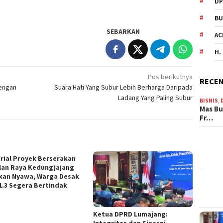
DP
BU
SEBARKAN
AC
H.
Pos berikutnya
RECEN
Dengan
Suara Hati Yang Subur Lebih Berharga Daripada
Ladang Yang Paling Subur
BISNIS
,
Mas Bu
Fr…
rial Proyek Berserakan
alan Raya Kedungjajang
kan Nyawa, Warga Desak
1.3 Segera Bertindak
Ketua DPRD Lumajang:
Integritas dan Sinergi