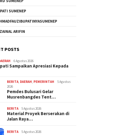
RD SUMENEP
PATI SUMENEP
HMADFAUZIBUPATINYASUMENEP
 ZAINAL ARIFIN
T POSTS
DAERAH
6 Agustus 2026
pati Sampaikan Apresiasi Kepada
BERITA
,
DAERAH
,
PEMERINTAH
5 Agustus
2026
Pemdes Bulusari Gelar
Musrenbangdes Tent…
BERITA
5 Agustus 2026
Material Proyek Berserakan di
Jalan Raya…
BERITA
5 Agustus 2026