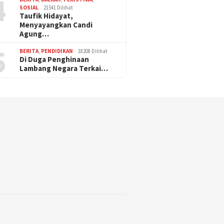
4
SOSIAL
21541 Dilihat
Taufik Hidayat,
Menyayangkan Candi
Agung…
5
BERITA
,
PENDIDIKAN
18208 Dilihat
Di Duga Penghinaan
Lambang Negara Terkai…