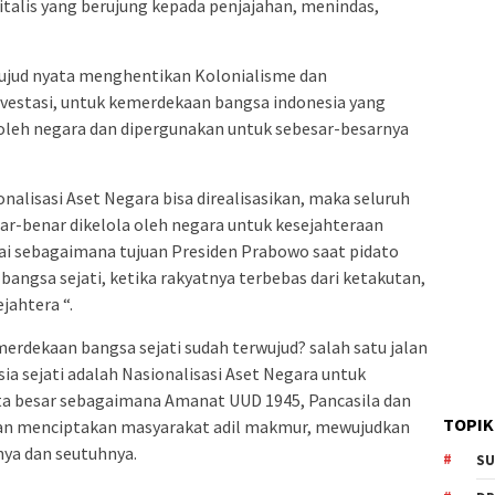
talis yang berujung kepada penjajahan, menindas,
wujud nyata menghentikan Kolonialisme dan
nvestasi, untuk kemerdekaan bangsa indonesia yang
 oleh negara dan dipergunakan untuk sebesar-besarnya
nalisasi Aset Negara bisa direalisasikan, maka seluruh
ar-benar dikelola oleh negara untuk kesejahteraan
apai sebagaimana tujuan Presiden Prabowo saat pidato
ngsa sejati, ketika rakyatnya terbebas dari ketakutan,
jahtera “.
rdekaan bangsa sejati sudah terwujud? salah satu jalan
 sejati adalah Nasionalisasi Aset Negara untuk
ita besar sebagaimana Amanat UUD 1945, Pancasila dan
TOPIK
uan menciptakan masyarakat adil makmur, mewujudkan
ya dan seutuhnya.
SU