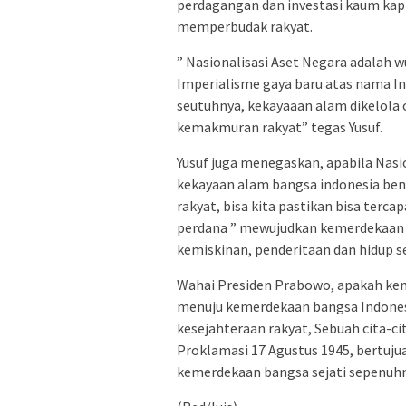
perdagangan dan investasi kaum kapi
memperbudak rakyat.
” Nasionalisasi Aset Negara adalah 
Imperialisme gaya baru atas nama I
seutuhnya, kekayaaan alam dikelola
kemakmuran rakyat” tegas Yusuf.
Yusuf juga menegaskan, apabila Nasio
kekayaan alam bangsa indonesia ben
rakyat, bisa kita pastikan bisa terc
perdana ” mewujudkan kemerdekaan ba
kemiskinan, penderitaan dan hidup se
Wahai Presiden Prabowo, apakah keme
menuju kemerdekaan bangsa Indonesia
kesejahteraan rakyat, Sebuah cita-c
Proklamasi 17 Agustus 1945, bertuj
kemerdekaan bangsa sejati sepenuhn