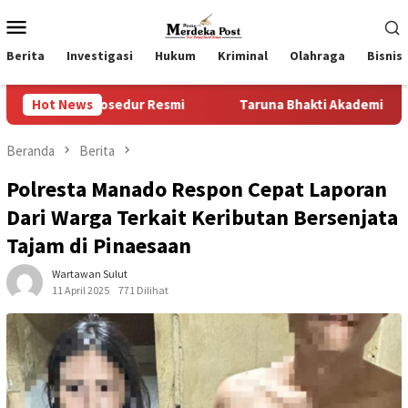
Loncat
Menu
ke
Mobile
konten
Berita
Investigasi
Hukum
Kriminal
Olahraga
Bisnis
rosedur Resmi
Hot News
Taruna Bhakti Akademi TNI 2026 Tanamkan
Beranda
Berita
Polresta Manado Respon Cepat Laporan
Dari Warga Terkait Keributan Bersenjata
Tajam di Pinaesaan
Wartawan Sulut
11 April 2025
771 Dilihat