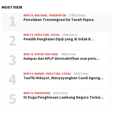
MOST VIEW
1
BERITA
,
NASIONAL
,
PEMERINTAH
172581 Dilihat
Penolakan Transmigrasi Ke Tanah Papua.
2
BERITA
,
PERISTIWA
,
SOSIAL
47948 Dilihat
Pemilik Pangkalan Elpiji yang di Sidak B…
3
BERITA
,
HUKUM
,
NASIONAL
34248 Dilihat
Kalapas dan KPLP dinonaktifkan usai petu…
4
BERITA
,
DAERAH
,
PERISTIWA
,
SOSIAL
21545 Dilihat
Taufik Hidayat, Menyayangkan Candi Agung…
5
BERITA
,
PENDIDIKAN
18217 Dilihat
Di Duga Penghinaan Lambang Negara Terkai…