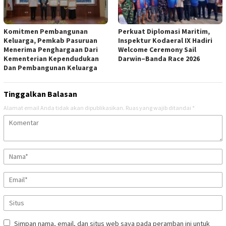
Komitmen Pembangunan
Perkuat Diplomasi Maritim,
Keluarga, Pemkab Pasuruan
Inspektur Kodaeral IX Hadiri
Menerima Penghargaan Dari
Welcome Ceremony Sail
Kementerian Kependudukan
Darwin–Banda Race 2026
Dan Pembangunan Keluarga
Tinggalkan Balasan
Alamat email Anda tidak akan dipublikasikan.
Ruas yang wajib ditandai
*
Simpan nama, email, dan situs web saya pada peramban ini untuk