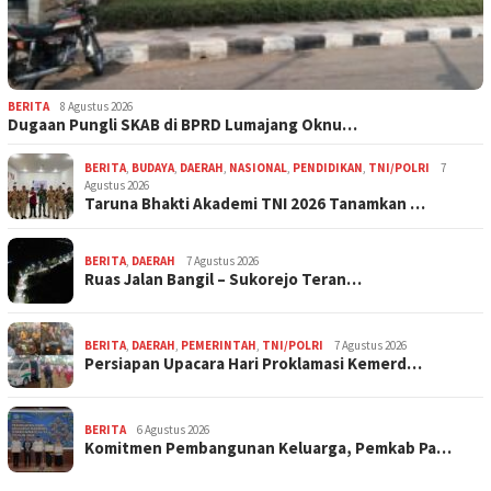
BERITA
8 Agustus 2026
Dugaan Pungli SKAB di BPRD Lumajang Oknu…
BERITA
,
BUDAYA
,
DAERAH
,
NASIONAL
,
PENDIDIKAN
,
TNI/POLRI
7
Agustus 2026
Taruna Bhakti Akademi TNI 2026 Tanamkan …
BERITA
,
DAERAH
7 Agustus 2026
Ruas Jalan Bangil – Sukorejo Teran…
BERITA
,
DAERAH
,
PEMERINTAH
,
TNI/POLRI
7 Agustus 2026
Persiapan Upacara Hari Proklamasi Kemerd…
BERITA
6 Agustus 2026
Komitmen Pembangunan Keluarga, Pemkab Pa…