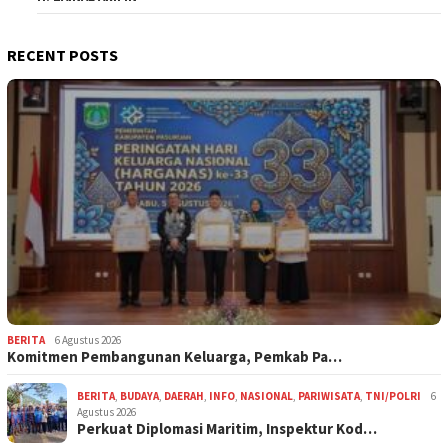
RECENT POSTS
BERITA
6 Agustus 2026
Komitmen Pembangunan Keluarga, Pemkab Pa…
BERITA
,
BUDAYA
,
DAERAH
,
INFO
,
NASIONAL
,
PARIWISATA
,
TNI/POLRI
6
Agustus 2026
Perkuat Diplomasi Maritim, Inspektur Kod…