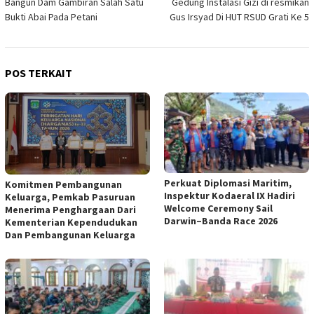
Bangun Dam Gambiran Salah Satu
Gedung Instalasi Gizi di resmikan
Bukti Abai Pada Petani
Gus Irsyad Di HUT RSUD Grati Ke 5
POS TERKAIT
Perkuat Diplomasi Maritim,
Komitmen Pembangunan
Inspektur Kodaeral IX Hadiri
Keluarga, Pemkab Pasuruan
Welcome Ceremony Sail
Menerima Penghargaan Dari
Darwin–Banda Race 2026
Kementerian Kependudukan
Dan Pembangunan Keluarga