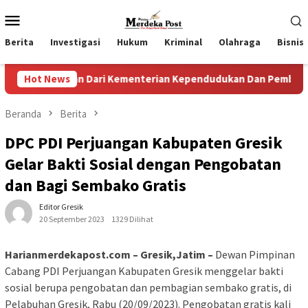
Loncat
Menu
ke
Mobile
konten
Berita
Investigasi
Hukum
Kriminal
Olahraga
Bisnis
aan Dari Kementerian Kependudukan Dan Pembangunan Keluar
Hot News
Beranda
Berita
DPC PDI Perjuangan Kabupaten Gresik
Gelar Bakti Sosial dengan Pengobatan
dan Bagi Sembako Gratis
Editor Gresik
20 September 2023
1329 Dilihat
Harianmerdekapost.com – Gresik,Jatim –
Dewan Pimpinan
Cabang PDI Perjuangan Kabupaten Gresik menggelar bakti
sosial berupa pengobatan dan pembagian sembako gratis, di
Pelabuhan Gresik, Rabu (20/09/2023). Pengobatan gratis kali