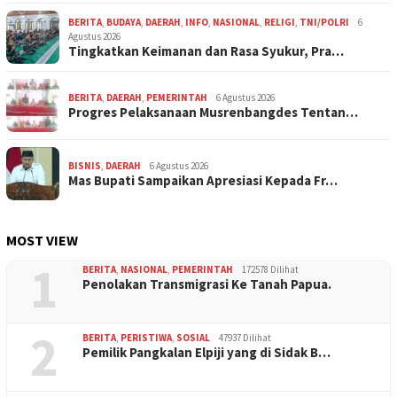
BERITA
,
BUDAYA
,
DAERAH
,
INFO
,
NASIONAL
,
RELIGI
,
TNI/POLRI
6
Agustus 2026
Tingkatkan Keimanan dan Rasa Syukur, Pra…
BERITA
,
DAERAH
,
PEMERINTAH
6 Agustus 2026
Progres Pelaksanaan Musrenbangdes Tentan…
BISNIS
,
DAERAH
6 Agustus 2026
Mas Bupati Sampaikan Apresiasi Kepada Fr…
MOST VIEW
1
BERITA
,
NASIONAL
,
PEMERINTAH
172578 Dilihat
Penolakan Transmigrasi Ke Tanah Papua.
2
BERITA
,
PERISTIWA
,
SOSIAL
47937 Dilihat
Pemilik Pangkalan Elpiji yang di Sidak B…