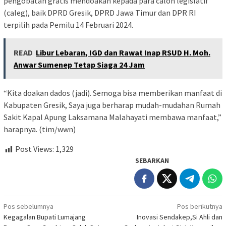
pengobatan gratis mendoakan kepada para calon legislatif
(caleg), baik DPRD Gresik, DPRD Jawa Timur dan DPR RI
terpilih pada Pemilu 14 Februari 2024.
READ
Libur Lebaran, IGD dan Rawat Inap RSUD H. Moh.
Anwar Sumenep Tetap Siaga 24 Jam
“Kita doakan dados (jadi). Semoga bisa memberikan manfaat di
Kabupaten Gresik, Saya juga berharap mudah-mudahan Rumah
Sakit Kapal Apung Laksamana Malahayati membawa manfaat,”
harapnya. (tim/wwn)
Post Views:
1,329
SEBARKAN
Navigasi
Pos sebelumnya
Pos berikutnya
Kegagalan Bupati Lumajang
Inovasi Sendakep,Si Ahli dan
pos