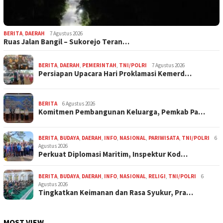
BERITA
,
DAERAH
7 Agustus 2026
Ruas Jalan Bangil – Sukorejo Teran…
BERITA
,
DAERAH
,
PEMERINTAH
,
TNI/POLRI
7 Agustus 2026
Persiapan Upacara Hari Proklamasi Kemerd…
BERITA
6 Agustus 2026
Komitmen Pembangunan Keluarga, Pemkab Pa…
BERITA
,
BUDAYA
,
DAERAH
,
INFO
,
NASIONAL
,
PARIWISATA
,
TNI/POLRI
6
Agustus 2026
Perkuat Diplomasi Maritim, Inspektur Kod…
BERITA
,
BUDAYA
,
DAERAH
,
INFO
,
NASIONAL
,
RELIGI
,
TNI/POLRI
6
Agustus 2026
Tingkatkan Keimanan dan Rasa Syukur, Pra…
MOST VIEW