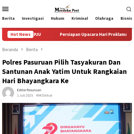
Loncat
Menu
ke
Mobile
konten
Berita
Investigasi
Hukum
Kriminal
Olahraga
Bisnis
PJU
Hot News
Persiapan Upacara Hari Proklamasi Kemerdekaan RI K
Beranda
Berita
Polres Pasuruan Pilih Tasyakuran Dan
Santunan Anak Yatim Untuk Rangkaian
Hari Bhayangkara Ke
Editor Pasuruan
1 Juli 2025
494 Dilihat