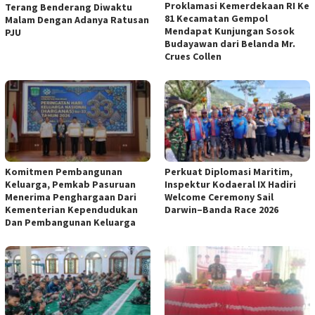
Proklamasi Kemerdekaan RI Ke
Terang Benderang Diwaktu
81 Kecamatan Gempol
Malam Dengan Adanya Ratusan
Mendapat Kunjungan Sosok
PJU
Budayawan dari Belanda Mr.
Crues Collen
Komitmen Pembangunan
Perkuat Diplomasi Maritim,
Keluarga, Pemkab Pasuruan
Inspektur Kodaeral IX Hadiri
Menerima Penghargaan Dari
Welcome Ceremony Sail
Kementerian Kependudukan
Darwin–Banda Race 2026
Dan Pembangunan Keluarga