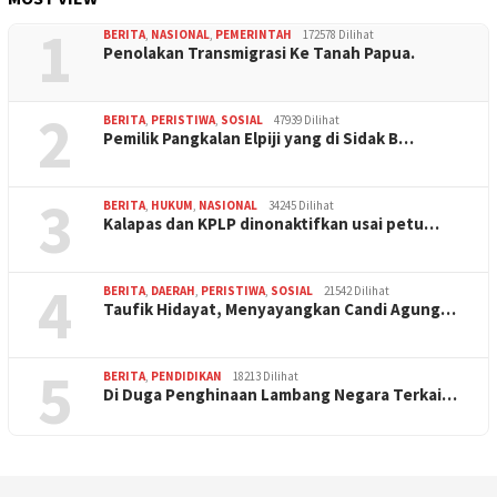
1
BERITA
,
NASIONAL
,
PEMERINTAH
172578 Dilihat
Penolakan Transmigrasi Ke Tanah Papua.
2
BERITA
,
PERISTIWA
,
SOSIAL
47939 Dilihat
Pemilik Pangkalan Elpiji yang di Sidak B…
3
BERITA
,
HUKUM
,
NASIONAL
34245 Dilihat
Kalapas dan KPLP dinonaktifkan usai petu…
4
BERITA
,
DAERAH
,
PERISTIWA
,
SOSIAL
21542 Dilihat
Taufik Hidayat, Menyayangkan Candi Agung…
5
BERITA
,
PENDIDIKAN
18213 Dilihat
Di Duga Penghinaan Lambang Negara Terkai…