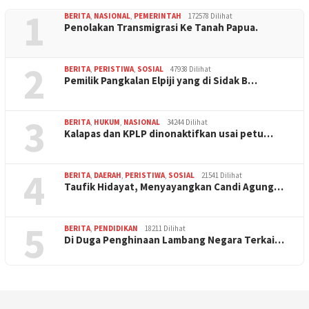
1
BERITA
,
NASIONAL
,
PEMERINTAH
172578 Dilihat
Penolakan Transmigrasi Ke Tanah Papua.
2
BERITA
,
PERISTIWA
,
SOSIAL
47938 Dilihat
Pemilik Pangkalan Elpiji yang di Sidak B…
3
BERITA
,
HUKUM
,
NASIONAL
34244 Dilihat
Kalapas dan KPLP dinonaktifkan usai petu…
4
BERITA
,
DAERAH
,
PERISTIWA
,
SOSIAL
21541 Dilihat
Taufik Hidayat, Menyayangkan Candi Agung…
5
BERITA
,
PENDIDIKAN
18211 Dilihat
Di Duga Penghinaan Lambang Negara Terkai…