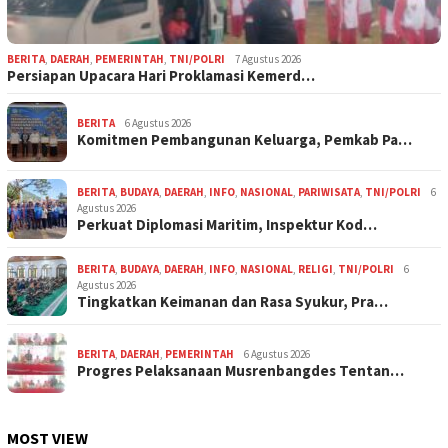
BERITA
,
DAERAH
,
PEMERINTAH
,
TNI/POLRI
7 Agustus 2026
Persiapan Upacara Hari Proklamasi Kemerd…
BERITA
6 Agustus 2026
Komitmen Pembangunan Keluarga, Pemkab Pa…
BERITA
,
BUDAYA
,
DAERAH
,
INFO
,
NASIONAL
,
PARIWISATA
,
TNI/POLRI
6
Agustus 2026
Perkuat Diplomasi Maritim, Inspektur Kod…
BERITA
,
BUDAYA
,
DAERAH
,
INFO
,
NASIONAL
,
RELIGI
,
TNI/POLRI
6
Agustus 2026
Tingkatkan Keimanan dan Rasa Syukur, Pra…
BERITA
,
DAERAH
,
PEMERINTAH
6 Agustus 2026
Progres Pelaksanaan Musrenbangdes Tentan…
MOST VIEW