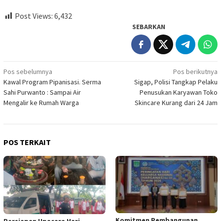
Post Views:
6,432
SEBARKAN
Navigasi
Pos sebelumnya
Pos berikutnya
Kawal Program Pipanisasi. Serma
Sigap, Polisi Tangkap Pelaku
pos
Sahi Purwanto : Sampai Air
Penusukan Karyawan Toko
Mengalir ke Rumah Warga
Skincare Kurang dari 24 Jam
POS TERKAIT
Komitmen Pembangunan
Persiapan Upacara Hari