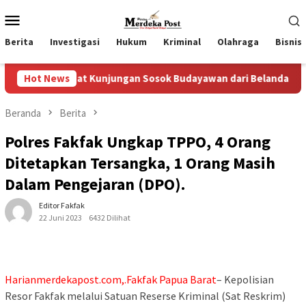
Loncat
Menu
ke
Mobile
konten
Berita
Investigasi
Hukum
Kriminal
Olahraga
Bisnis
t Kunjungan Sosok Budayawan dari Belanda Mr. Crues Collen
Hot News
Beranda
Berita
Polres Fakfak Ungkap TPPO, 4 Orang
Ditetapkan Tersangka, 1 Orang Masih
Dalam Pengejaran (DPO).
Editor Fakfak
22 Juni 2023
6432 Dilihat
Harianmerdekapost.com,.Fakfak Papua Barat
– Kepolisian
Resor Fakfak melalui Satuan Reserse Kriminal (Sat Reskrim)