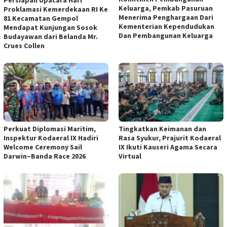
Keluarga, Pemkab Pasuruan
Proklamasi Kemerdekaan RI Ke
Menerima Penghargaan Dari
81 Kecamatan Gempol
Kementerian Kependudukan
Mendapat Kunjungan Sosok
Dan Pembangunan Keluarga
Budayawan dari Belanda Mr.
Crues Collen
Perkuat Diplomasi Maritim,
Tingkatkan Keimanan dan
Inspektur Kodaeral IX Hadiri
Rasa Syukur, Prajurit Kodaeral
Welcome Ceremony Sail
IX Ikuti Kauseri Agama Secara
Darwin–Banda Race 2026
Virtual