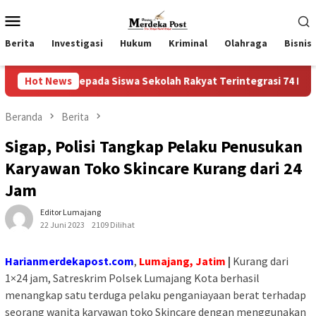
Loncat
Menu
ke
Mobile
konten
Berita
Investigasi
Hukum
Kriminal
Olahraga
Bisnis
kepada Siswa Sekolah Rakyat Terintegrasi 74 Kota Tual
Hot News
Beranda
Berita
Sigap, Polisi Tangkap Pelaku Penusukan
Karyawan Toko Skincare Kurang dari 24
Jam
Editor Lumajang
22 Juni 2023
2109 Dilihat
Harianmerdekapost.com
,
Lumajang, Jatim
|
Kurang dari
1×24 jam, Satreskrim Polsek Lumajang Kota berhasil
menangkap satu terduga pelaku penganiayaan berat terhadap
seorang wanita karyawan toko Skincare dengan menggunakan