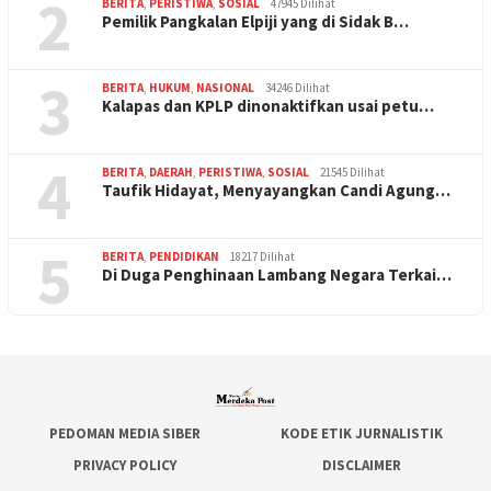
2
BERITA
,
PERISTIWA
,
SOSIAL
47945 Dilihat
Pemilik Pangkalan Elpiji yang di Sidak B…
3
BERITA
,
HUKUM
,
NASIONAL
34246 Dilihat
Kalapas dan KPLP dinonaktifkan usai petu…
4
BERITA
,
DAERAH
,
PERISTIWA
,
SOSIAL
21545 Dilihat
Taufik Hidayat, Menyayangkan Candi Agung…
5
BERITA
,
PENDIDIKAN
18217 Dilihat
Di Duga Penghinaan Lambang Negara Terkai…
PEDOMAN MEDIA SIBER
KODE ETIK JURNALISTIK
PRIVACY POLICY
DISCLAIMER