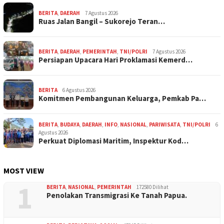
BERITA
,
DAERAH
7 Agustus 2026
Ruas Jalan Bangil – Sukorejo Teran…
BERITA
,
DAERAH
,
PEMERINTAH
,
TNI/POLRI
7 Agustus 2026
Persiapan Upacara Hari Proklamasi Kemerd…
BERITA
6 Agustus 2026
Komitmen Pembangunan Keluarga, Pemkab Pa…
BERITA
,
BUDAYA
,
DAERAH
,
INFO
,
NASIONAL
,
PARIWISATA
,
TNI/POLRI
6
Agustus 2026
Perkuat Diplomasi Maritim, Inspektur Kod…
MOST VIEW
1
BERITA
,
NASIONAL
,
PEMERINTAH
172580 Dilihat
Penolakan Transmigrasi Ke Tanah Papua.