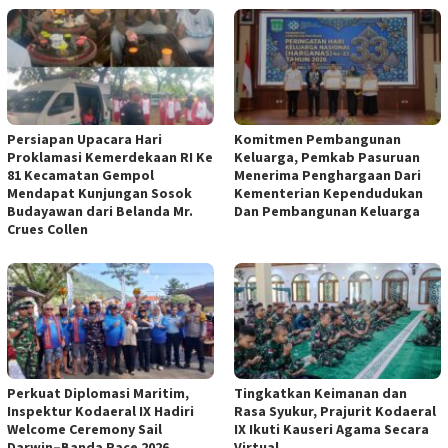
Persiapan Upacara Hari
Komitmen Pembangunan
Proklamasi Kemerdekaan RI Ke
Keluarga, Pemkab Pasuruan
81 Kecamatan Gempol
Menerima Penghargaan Dari
Mendapat Kunjungan Sosok
Kementerian Kependudukan
Budayawan dari Belanda Mr.
Dan Pembangunan Keluarga
Crues Collen
Perkuat Diplomasi Maritim,
Tingkatkan Keimanan dan
Inspektur Kodaeral IX Hadiri
Rasa Syukur, Prajurit Kodaeral
Welcome Ceremony Sail
IX Ikuti Kauseri Agama Secara
Darwin–Banda Race 2026
Virtual