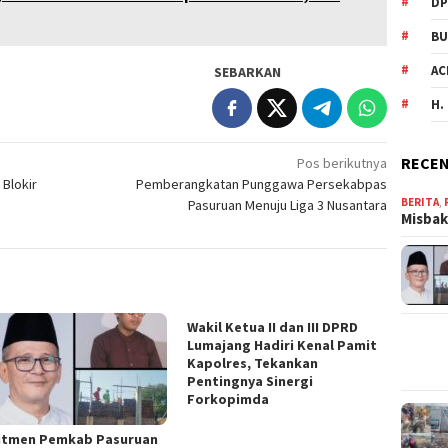
DP
BU
AC
SEBARKAN
H.
RECEN
Pos berikutnya
 Blokir
Pemberangkatan Punggawa Persekabpas
BERITA
,
Pasuruan Menuju Liga 3 Nusantara
Misbak
Wakil Ketua II dan III DPRD
Lumajang Hadiri Kenal Pamit
Kapolres, Tekankan
Pentingnya Sinergi
Forkopimda
tmen Pemkab Pasuruan