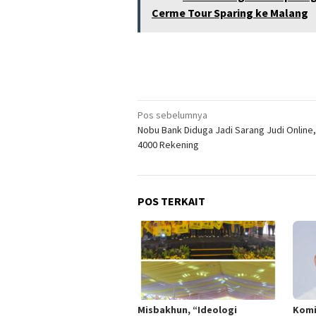
Cerme Tour Sparing ke Malang
Navigasi
Pos sebelumnya
Nobu Bank Diduga Jadi Sarang Judi Online,
pos
4000 Rekening
POS TERKAIT
Misbakhun, “Ideologi
Komi