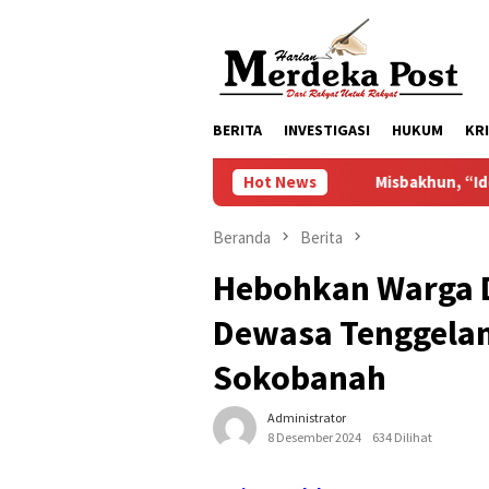
Loncat
ke
konten
BERITA
INVESTIGASI
HUKUM
KR
Hot News
Misbakhun, “Ideologi Kekary
Beranda
Berita
Hebohkan Warga 
Dewasa Tenggelam 
Sokobanah
Administrator
8 Desember 2024
634 Dilihat