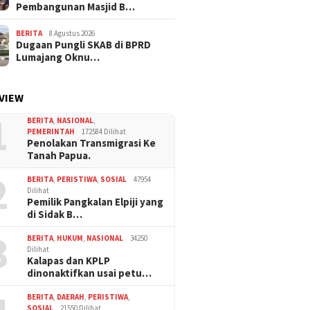
Pembangunan Masjid B…
BERITA
8 Agustus 2026
Dugaan Pungli SKAB di BPRD
Lumajang Oknu…
VIEW
1
BERITA
,
NASIONAL
,
PEMERINTAH
172584 Dilihat
Penolakan Transmigrasi Ke
Tanah Papua.
2
BERITA
,
PERISTIWA
,
SOSIAL
47954
Dilihat
Pemilik Pangkalan Elpiji yang
di Sidak B…
3
BERITA
,
HUKUM
,
NASIONAL
34250
Dilihat
Kalapas dan KPLP
dinonaktifkan usai petu…
BERITA
,
DAERAH
,
PERISTIWA
,
SOSIAL
21550 Dilihat