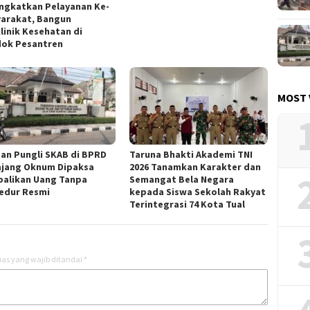
ngkatkan Pelayanan Ke-
arakat, Bangun
klinik Kesehatan di
ok Pesantren
MOST 
an Pungli SKAB di BPRD
Taruna Bhakti Akademi TNI
jang Oknum Dipaksa
2026 Tanamkan Karakter dan
alikan Uang Tanpa
Semangat Bela Negara
edur Resmi
kepada Siswa Sekolah Rakyat
Terintegrasi 74 Kota Tual
as yang wajib ditandai
*