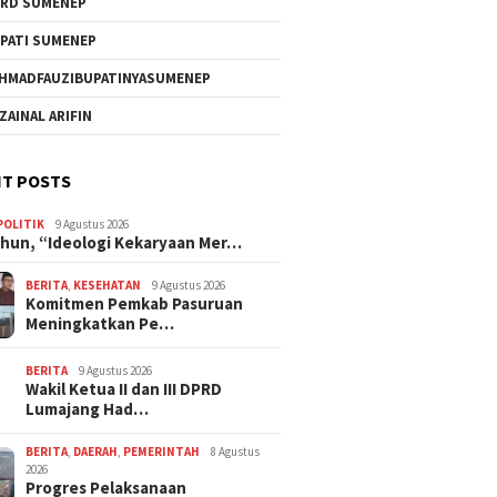
RD SUMENEP
PATI SUMENEP
HMADFAUZIBUPATINYASUMENEP
 ZAINAL ARIFIN
T POSTS
POLITIK
9 Agustus 2026
hun, “Ideologi Kekaryaan Mer…
BERITA
,
KESEHATAN
9 Agustus 2026
Komitmen Pemkab Pasuruan
Meningkatkan Pe…
BERITA
9 Agustus 2026
Wakil Ketua II dan III DPRD
Lumajang Had…
BERITA
,
DAERAH
,
PEMERINTAH
8 Agustus
2026
Progres Pelaksanaan