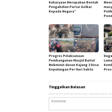
Kekaryaan Merupakan Bentuk
Meni
Pengabdian Partai Golkar
masy
Kepada Negara”
Poli
Pond
Progres Pelaksanaan
Duga
Pembangunan Masjid Baitul
Luma
Mukminin dusun Kajang 2 Desa
Kemb
Kepulungan Per Hari Sabtu
Pros
Tinggalkan Balasan
Alamat email Anda tidak akan dipublikasikan.
Ru