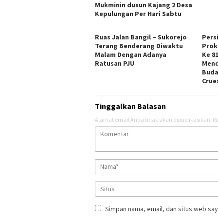
Mukminin dusun Kajang 2 Desa
Kepulungan Per Hari Sabtu
Ruas Jalan Bangil – Sukorejo
Pers
Terang Benderang Diwaktu
Prok
Malam Dengan Adanya
Ke 8
Ratusan PJU
Mend
Buda
Crue
Tinggalkan Balasan
Alamat email Anda tidak akan dipublikasikan.
Ru
Simpan nama, email, dan situs web say