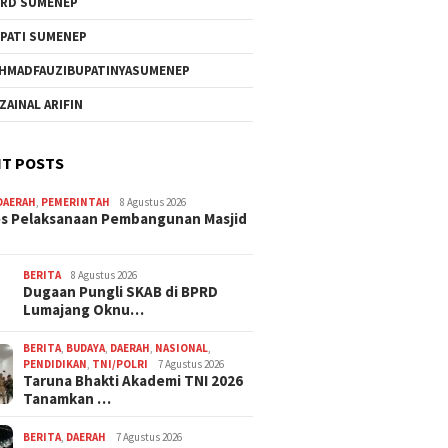
RD SUMENEP
PATI SUMENEP
HMADFAUZIBUPATINYASUMENEP
 ZAINAL ARIFIN
T POSTS
DAERAH
,
PEMERINTAH
8 Agustus 2026
s Pelaksanaan Pembangunan Masjid
BERITA
8 Agustus 2026
Dugaan Pungli SKAB di BPRD
Lumajang Oknu…
BERITA
,
BUDAYA
,
DAERAH
,
NASIONAL
,
PENDIDIKAN
,
TNI/POLRI
7 Agustus 2026
Taruna Bhakti Akademi TNI 2026
Tanamkan …
BERITA
,
DAERAH
7 Agustus 2026