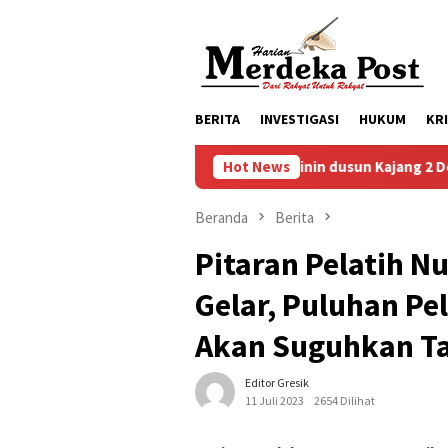
Loncat
ke
konten
BERITA
INVESTIGASI
HUKUM
KR
angunan Masjid Baitul Mukminin dusun Kajang 2 Desa Kepulunga
Hot News
Beranda
Berita
Pitaran Pelatih N
Gelar, Puluhan Pe
Akan Suguhkan Ta
Editor Gresik
11 Juli 2023
2654 Dilihat