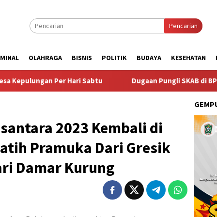
Pencarian
IMINAL
OLAHRAGA
BISNIS
POLITIK
BUDAYA
KESEHATAN
n Per Hari Sabtu
Dugaan Pungli SKAB di BPRD Lumajang 
GEMPU
usantara 2023 Kembali di
latih Pramuka Dari Gresik
ri Damar Kurung