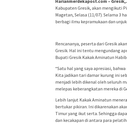
Harianmerdekapost.com – Gresik,
Kabupaten Gresik, akan mengikuti Pi
Magetan, Selasa (11/07). Selama 3 ha
berbagi ilmu kepramukaan dan unjuk
Rencananya, peserta dari Gresik ak
Gresik. Hal ini tentu mengundang apr
Bupati Gresik Kakak Aminatun Habib
“Satu hal yang saya apresiasi, bahw
Kita jadikan tari damar kurung ini se
menjadi lebih dikenal oleh seluruh m
melepas keberangkatan mereka di G
Lebih lanjut Kakak Aminatun mener
bertukar pikiran. Ini dikarenakan a
Timur yang ikut serta. Sehingga dap
dan kecakapan di antara para pelat