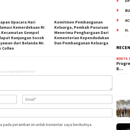
DP
BU
AC
iapan Upacara Hari
Komitmen Pembangunan
lamasi Kemerdekaan RI
Keluarga, Pemkab Pasuruan
H.
1 Kecamatan Gempol
Menerima Penghargaan Dari
apat Kunjungan Sosok
Kementerian Kependudukan
yawan dari Belanda Mr.
Dan Pembangunan Keluarga
RECEN
s Collen
BERITA
,
Progre
B…
as yang wajib ditandai
*
a pada peramban ini untuk komentar saya berikutnya.