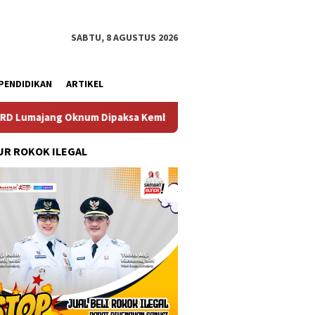
SABTU, 8 AGUSTUS 2026
PENDIDIKAN
ARTIKEL
Oknum Dipaksa Kembalikan Uang Tanpa Prosedur Resmi
T
R ROKOK ILEGAL