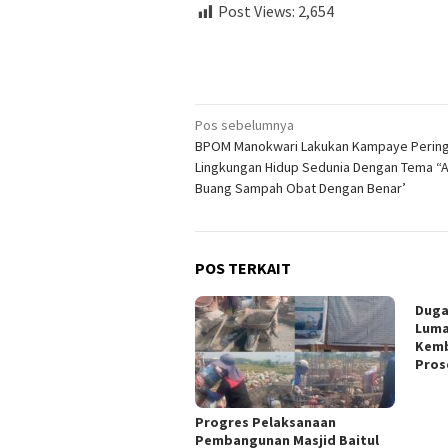
Post Views:
2,654
Navigasi
Pos sebelumnya
BPOM Manokwari Lakukan Kampaye Perin
pos
Lingkungan Hidup Sedunia Dengan Tema “
Buang Sampah Obat Dengan Benar’
POS TERKAIT
Duga
Luma
Kemb
Pros
Progres Pelaksanaan
Pembangunan Masjid Baitul