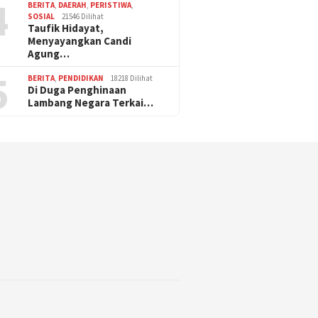
4
BERITA
,
DAERAH
,
PERISTIWA
,
SOSIAL
21546 Dilihat
Taufik Hidayat,
Menyayangkan Candi
Agung…
5
BERITA
,
PENDIDIKAN
18218 Dilihat
Di Duga Penghinaan
Lambang Negara Terkai…