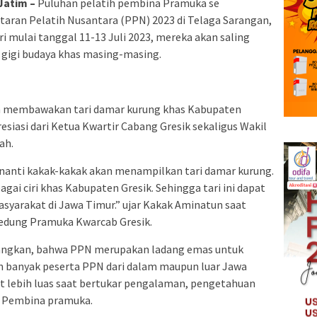
Jatim –
Puluhan pelatih pembina Pramuka se
taran Pelatih Nusantara (PPN) 2023 di Telaga Sarangan,
ri mulai tanggal 11-13 Juli 2023, mereka akan saling
 gigi budaya khas masing-masing.
an membawakan tari damar kurung khas Kabupaten
esiasi dari Ketua Kwartir Cabang Gresik sekaligus Wakil
ah.
a nanti kakak-kakak akan menampilkan tari damar kurung.
bagai ciri khas Kabupaten Gresik. Sehingga tari ini dapat
asyarakat di Jawa Timur.” ujar Kakak Aminatun saat
edung Pramuka Kwarcab Gresik.
angkan, bahwa PPN merupakan ladang emas untuk
kan banyak peserta PPN dari dalam maupun luar Jawa
at lebih luas saat bertukar pengalaman, pengetahuan
ih Pembina pramuka.