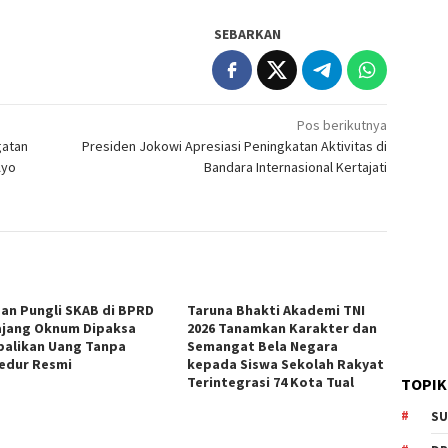
SEBARKAN
Pos berikutnya
gatan
Presiden Jokowi Apresiasi Peningkatan Aktivitas di
Ayo
Bandara Internasional Kertajati
an Pungli SKAB di BPRD
Taruna Bhakti Akademi TNI
jang Oknum Dipaksa
2026 Tanamkan Karakter dan
alikan Uang Tanpa
Semangat Bela Negara
edur Resmi
kepada Siswa Sekolah Rakyat
Terintegrasi 74 Kota Tual
TOPIK
SU