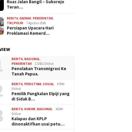
Ruas Jalan Bangil – Sukorejo
Teran…
BERITA
,
DAERAH
,
PEMERINTAH
,
TNI/POLRI
7 Agustus 2026
Persiapan Upacara Hari
Proklamasi Kemerd…
VIEW
1
BERITA
,
NASIONAL
,
PEMERINTAH
172581 Dilihat
Penolakan Transmigrasi Ke
Tanah Papua.
2
BERITA
,
PERISTIWA
,
SOSIAL
47949
Dilihat
Pemilik Pangkalan Elpiji yang
di Sidak B…
3
BERITA
,
HUKUM
,
NASIONAL
34249
Dilihat
Kalapas dan KPLP
dinonaktifkan usai petu…