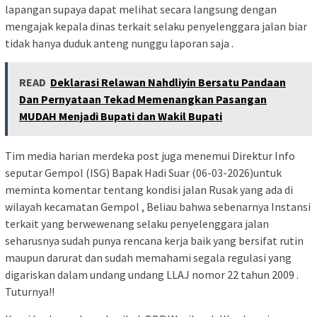
lapangan supaya dapat melihat secara langsung dengan
mengajak kepala dinas terkait selaku penyelenggara jalan biar
tidak hanya duduk anteng nunggu laporan saja .
READ
Deklarasi Relawan Nahdliyin Bersatu Pandaan
Dan Pernyataan Tekad Memenangkan Pasangan
MUDAH Menjadi Bupati dan Wakil Bupati
Tim media harian merdeka post juga menemui Direktur Info
seputar Gempol (ISG) Bapak Hadi Suar (06-03-2026)untuk
meminta komentar tentang kondisi jalan Rusak yang ada di
wilayah kecamatan Gempol , Beliau bahwa sebenarnya Instansi
terkait yang berwewenang selaku penyelenggara jalan
seharusnya sudah punya rencana kerja baik yang bersifat rutin
maupun darurat dan sudah memahami segala regulasi yang
digariskan dalam undang undang LLAJ nomor 22 tahun 2009 .
Tuturnya!!