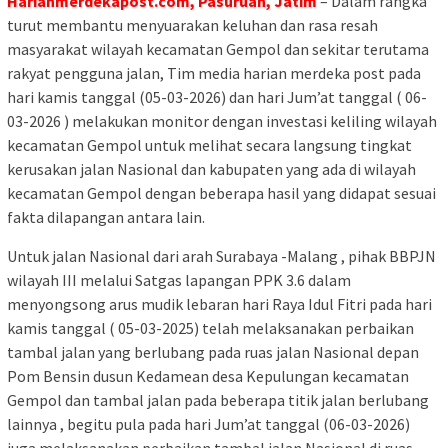
Harianmerdekapost.com, Pasuruan, Jatim
– Dalam rangka
turut membantu menyuarakan keluhan dan rasa resah
masyarakat wilayah kecamatan Gempol dan sekitar terutama
rakyat pengguna jalan, Tim media harian merdeka post pada
hari kamis tanggal (05-03-2026) dan hari Jum’at tanggal ( 06-
03-2026 ) melakukan monitor dengan investasi keliling wilayah
kecamatan Gempol untuk melihat secara langsung tingkat
kerusakan jalan Nasional dan kabupaten yang ada di wilayah
kecamatan Gempol dengan beberapa hasil yang didapat sesuai
fakta dilapangan antara lain.
Untuk jalan Nasional dari arah Surabaya -Malang , pihak BBPJN
wilayah III melalui Satgas lapangan PPK 3.6 dalam
menyongsong arus mudik lebaran hari Raya Idul Fitri pada hari
kamis tanggal ( 05-03-2025) telah melaksanakan perbaikan
tambal jalan yang berlubang pada ruas jalan Nasional depan
Pom Bensin dusun Kedamean desa Kepulungan kecamatan
Gempol dan tambal jalan pada beberapa titik jalan berlubang
lainnya , begitu pula pada hari Jum’at tanggal (06-03-2026)
juga melaksanakan perbaikan tambal jalan Nasional di ruas