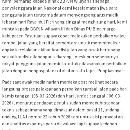
Kami berharap kepada pihak BBPJN wilayah III sebagai
penyelenggara jalan Nasional demi keselamatan jiwa para
pengguna jalan terutama dalam menyongsong arus mudik
lebaran hari Raya Idul Fitri yang tinggal menghitung hari, kami
minta kepada BBPJN wilayah III dan Dinas PU Bina marga
kabupaten Pasuruan supaya cepat melakukan perbaikan walau
tambal jalan yang bersifat sementara untuk meminimalisir
angka kecelakaan akibat kondisi jalan yang rusak berlubang
sesuai kondisi dilapangan sekarang , meskipun sebenarnya
rakyat pengguna jalan meminta untuk dilaksanakan perbaikan
jalan dengan pengaspalan total atau satu lapis. Pungkasnya !!
Pada saat awak media harian merdeka post melihat secara
langsung proses pelaksanaan perbaikan tambal jalan pada hari
kamis tanggal (05-03-2026) dan hari Jum’at tanggal ( 06-03-
2026) , menurut pendapat penulis sudah memenuhi standar
teknis sebagaimana yang dimaksud dalam pasal 11, undang -
undang LLAJ nomor 22 tahun 2026 tapi untuk sisi pemadatan
dan kualitas aspalnya perlu dievaluasi lagi supaya kedepan