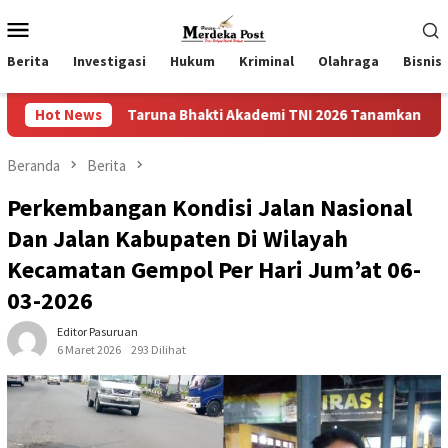
Loncat
Menu
ke
Mobile
konten
Berita
Investigasi
Hukum
Kriminal
Olahraga
Bisnis
Taruna Bhakti Akademi TNI 2026 Tanamkan Karakter dan Semang
Hot News
Beranda
Berita
Perkembangan Kondisi Jalan Nasional
Dan Jalan Kabupaten Di Wilayah
Kecamatan Gempol Per Hari Jum’at 06-
03-2026
Editor Pasuruan
6 Maret 2026
293 Dilihat