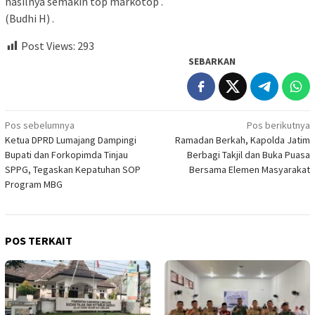
hasilnya semakin top markotop .
(Budhi H) .
Post Views:
293
SEBARKAN
Navigasi
Pos sebelumnya
Pos berikutnya
Ketua DPRD Lumajang Dampingi
Ramadan Berkah, Kapolda Jatim
pos
Bupati dan Forkopimda Tinjau
Berbagi Takjil dan Buka Puasa
SPPG, Tegaskan Kepatuhan SOP
Bersama Elemen Masyarakat
Program MBG
POS TERKAIT