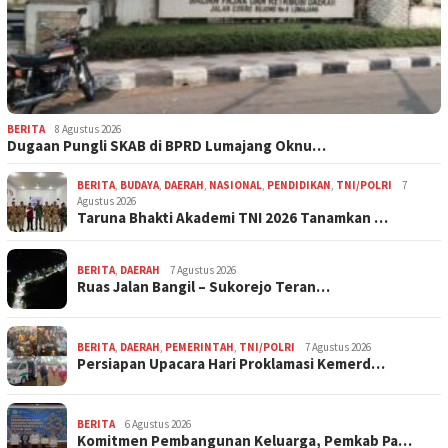
BERITA
8 Agustus 2026
Dugaan Pungli SKAB di BPRD Lumajang Oknu…
BERITA
,
BUDAYA
,
DAERAH
,
NASIONAL
,
PENDIDIKAN
,
TNI/POLRI
7
Agustus 2026
Taruna Bhakti Akademi TNI 2026 Tanamkan …
BERITA
,
DAERAH
7 Agustus 2026
Ruas Jalan Bangil – Sukorejo Teran…
BERITA
,
DAERAH
,
PEMERINTAH
,
TNI/POLRI
7 Agustus 2026
Persiapan Upacara Hari Proklamasi Kemerd…
BERITA
6 Agustus 2026
Komitmen Pembangunan Keluarga, Pemkab Pa…