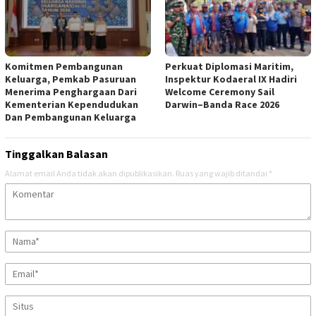
Komitmen Pembangunan
Perkuat Diplomasi Maritim,
Keluarga, Pemkab Pasuruan
Inspektur Kodaeral IX Hadiri
Menerima Penghargaan Dari
Welcome Ceremony Sail
Kementerian Kependudukan
Darwin–Banda Race 2026
Dan Pembangunan Keluarga
Tinggalkan Balasan
Alamat email Anda tidak akan dipublikasikan.
Ruas yang wajib ditandai
*