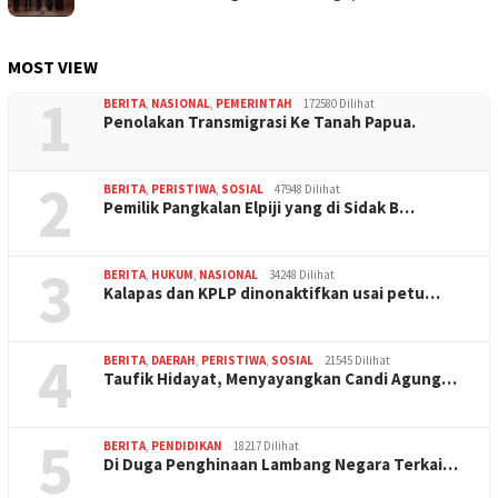
MOST VIEW
1
BERITA
,
NASIONAL
,
PEMERINTAH
172580 Dilihat
Penolakan Transmigrasi Ke Tanah Papua.
2
BERITA
,
PERISTIWA
,
SOSIAL
47948 Dilihat
Pemilik Pangkalan Elpiji yang di Sidak B…
3
BERITA
,
HUKUM
,
NASIONAL
34248 Dilihat
Kalapas dan KPLP dinonaktifkan usai petu…
4
BERITA
,
DAERAH
,
PERISTIWA
,
SOSIAL
21545 Dilihat
Taufik Hidayat, Menyayangkan Candi Agung…
5
BERITA
,
PENDIDIKAN
18217 Dilihat
Di Duga Penghinaan Lambang Negara Terkai…