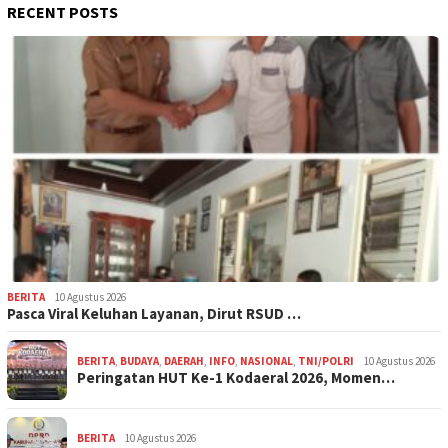
RECENT POSTS
BERITA
10 Agustus 2026
Pasca Viral Keluhan Layanan, Dirut RSUD …
BERITA
,
BUDAYA
,
DAERAH
,
INFO
,
NASIONAL
,
TNI/POLRI
10 Agustus 2026
Peringatan HUT Ke-1 Kodaeral 2026, Momen…
BERITA
10 Agustus 2026