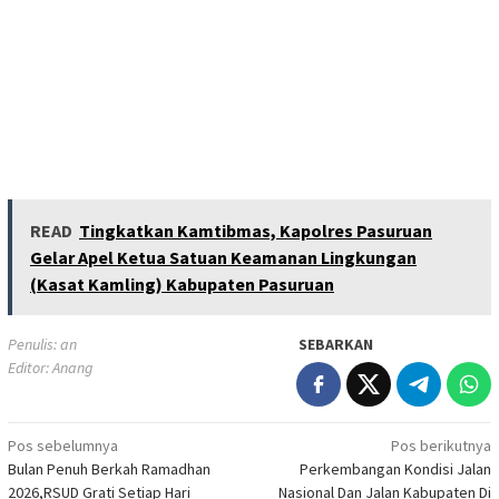
READ
Tingkatkan Kamtibmas, Kapolres Pasuruan
Gelar Apel Ketua Satuan Keamanan Lingkungan
(Kasat Kamling) Kabupaten Pasuruan
Penulis: an
SEBARKAN
Editor: Anang
Navigasi
Pos sebelumnya
Pos berikutnya
Bulan Penuh Berkah Ramadhan
Perkembangan Kondisi Jalan
pos
2026,RSUD Grati Setiap Hari
Nasional Dan Jalan Kabupaten Di