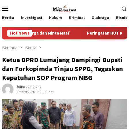
Loncat
Menu
ke
Mobile
konten
Berita
Investigasi
Hukum
Kriminal
Olahraga
Bisnis
arga dan Minta Maaf
Hot News
Peringatan HUT Ke-1 Kodaeral 2026
Beranda
Berita
Ketua DPRD Lumajang Dampingi Bupati
dan Forkopimda Tinjau SPPG, Tegaskan
Kepatuhan SOP Program MBG
Editor Lumajang
6 Maret 2026
301 Dilihat