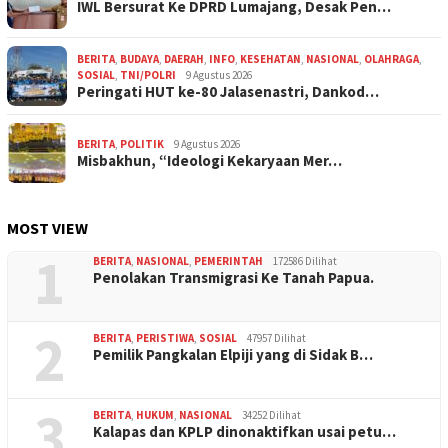
IWL Bersurat Ke DPRD Lumajang, Desak Pen…
BERITA
,
BUDAYA
,
DAERAH
,
INFO
,
KESEHATAN
,
NASIONAL
,
OLAHRAGA
,
SOSIAL
,
TNI/POLRI
9 Agustus 2026
Peringati HUT ke-80 Jalasenastri, Dankod…
BERITA
,
POLITIK
9 Agustus 2026
Misbakhun, “Ideologi Kekaryaan Mer…
MOST VIEW
1
BERITA
,
NASIONAL
,
PEMERINTAH
172586 Dilihat
Penolakan Transmigrasi Ke Tanah Papua.
2
BERITA
,
PERISTIWA
,
SOSIAL
47957 Dilihat
Pemilik Pangkalan Elpiji yang di Sidak B…
3
BERITA
,
HUKUM
,
NASIONAL
34252 Dilihat
Kalapas dan KPLP dinonaktifkan usai petu…