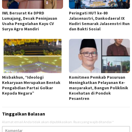
IWL Bersurat Ke DPRD
Peringati HUT ke-80
Lumajang, Desak Peninjauan
Jalasenastri, Dankodaeral IX
Usaha Pengolahan Kayu CV
Hadiri Semarak Jalasenstri Run
Surya Agro Mandiri
dan Bakti Sosial
Misbakhun, “Ideologi
Komitmen Pemkab Pasuruan
Kekaryaan Merupakan Bentuk
Meningkatkan Pelayanan Ke-
Pengabdian Partai Golkar
masyarakat, Bangun Poliklinik
Kepada Negara”
Kesehatan di Pondok
Pesantren
Tinggalkan Balasan
Alamat email Anda tidak akan dipublikasikan.
Ruas yang wajib ditandai
*