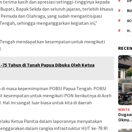
DP
 terima kasih dan apresiasi setinggi-tingginya kepada
upati, Bapak Sekda dan seluruh jajaran, terlebih khusus
BU
, Pemuda dan Olahraga, yang sudah mengantisipasi
AC
Tengah, sehingga menganggarkan kegiatan ini,”
H.
a Tengah mendapatkan kesempatan untuk mengikuti
RECEN
.
-75 Tahun di Tanah Papua Dibuka Oleh Ketua
a di masa kepemimpinan POBSI Papua Tengah. POBSI
t kesempatan untuk mengikuti PON berikutnya di Aceh
Hal ini sangat luar biasa untuk kita di daerah
BERITA
Dugaan
Oknu
selaku Ketua Panitia dalam laporannya menyatakan
lenggarakan dalam rangka infrastruktur HUT ke-78 RI