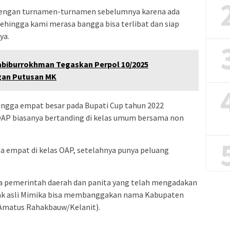
 dengan turnamen-turnamen sebelumnya karena ada
Sehingga kami merasa bangga bisa terlibat dan siap
ya.
Habiburrokhman Tegaskan Perpol 10/2025
ngan Putusan MK
ingga empat besar pada Bupati Cup tahun 2022
OAP biasanya bertanding di kelas umum bersama non
gga empat di kelas OAP, setelahnya punya peluang
a pemerintah daerah dan panita yang telah mengadakan
anak asli Mimika bisa membanggakan nama Kabupaten
.(Amatus Rahakbauw/Kelanit).