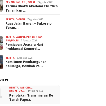
PENDIDIKAN
,
TNI/POLRI
7 Agustus 2026
Taruna Bhakti Akademi TNI 2026
Tanamkan …
BERITA
,
DAERAH
7 Agustus 2026
Ruas Jalan Bangil – Sukorejo
Teran…
BERITA
,
DAERAH
,
PEMERINTAH
,
TNI/POLRI
7 Agustus 2026
Persiapan Upacara Hari
Proklamasi Kemerd…
BERITA
6 Agustus 2026
Komitmen Pembangunan
Keluarga, Pemkab Pa…
VIEW
1
BERITA
,
NASIONAL
,
PEMERINTAH
172581 Dilihat
Penolakan Transmigrasi Ke
Tanah Papua.