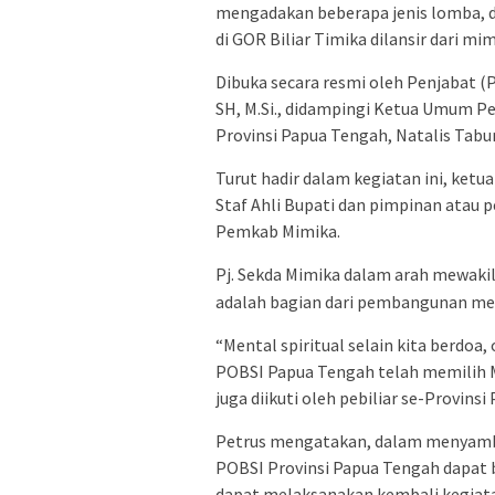
mengadakan beberapa jenis lomba, d
di GOR Biliar Timika dilansir dari mi
Dibuka secara resmi oleh Penjabat (P
SH, M.Si., didampingi Ketua Umum Pe
Provinsi Papua Tengah, Natalis Tabuni,
Turut hadir dalam kegiatan ini, ketu
Staf Ahli Bupati dan pimpinan atau 
Pemkab Mimika.
Pj. Sekda Mimika dalam arah mewaki
adalah bagian dari pembangunan men
“Mental spiritual selain kita berdoa
POBSI Papua Tengah telah memilih 
juga diikuti oleh pebiliar se-Provins
Petrus mengatakan, dalam menyamb
POBSI Provinsi Papua Tengah dapat
dapat melaksanakan kembali kegiatan