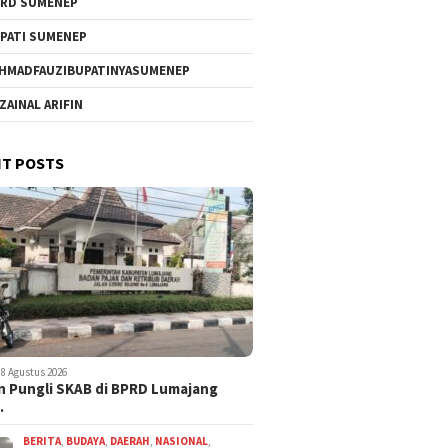
RD SUMENEP
PATI SUMENEP
HMADFAUZIBUPATINYASUMENEP
 ZAINAL ARIFIN
T POSTS
8 Agustus 2026
 Pungli SKAB di BPRD Lumajang
…
BERITA
,
BUDAYA
,
DAERAH
,
NASIONAL
,