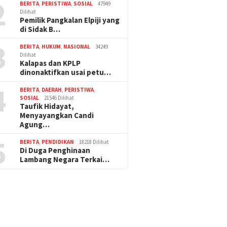
2
BERITA
,
PERISTIWA
,
SOSIAL
47949
Dilihat
Pemilik Pangkalan Elpiji yang
di Sidak B…
3
BERITA
,
HUKUM
,
NASIONAL
34249
Dilihat
Kalapas dan KPLP
dinonaktifkan usai petu…
4
BERITA
,
DAERAH
,
PERISTIWA
,
SOSIAL
21546 Dilihat
Taufik Hidayat,
Menyayangkan Candi
Agung…
5
BERITA
,
PENDIDIKAN
18218 Dilihat
Di Duga Penghinaan
Lambang Negara Terkai…