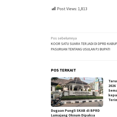
Post Views:
1,813
Navigasi
Pos sebelumnya
KOOR SATU SUARA TERJADI DI DPRD KABU
pos
PASURUAN TENTANG USULAN PJ BUPATI
POS TERKAIT
Taru
2026
Sema
kepa
Teri
Dugaan Pungli SKAB di BPRD
Lumajang Oknum Dipaksa