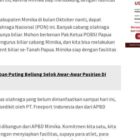
bupaten Mimika di bulan Oktober nanti, dapat
raga Nasional (PON) ini. Banyak cabang olahraga
atunya biliar. Mohon berkenan Pak Ketua POBSI Papua
ngurus biliar cabang Mimika, dan kita bisa melakukan
ent biliar se-Tanah Papua. Mimika siap dengan fasilitas
an Puting Beliung Selok Awar-Awar Pasirian Di
as olahraga yang belum dimanfaatkan sampai hari ini,
edikit oleh PT. Freeport Indonesia dan dari APBD
ni dibangun dari APBD Mimika. Komitmen kita satu, kita
ngan menyiapkan fasilitas, supaya para atlet, para