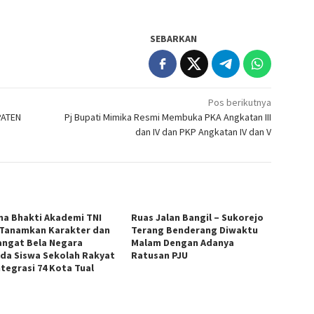
SEBARKAN
Pos berikutnya
PATEN
Pj Bupati Mimika Resmi Membuka PKA Angkatan III
dan IV dan PKP Angkatan IV dan V
na Bhakti Akademi TNI
Ruas Jalan Bangil – Sukorejo
 Tanamkan Karakter dan
Terang Benderang Diwaktu
ngat Bela Negara
Malam Dengan Adanya
da Siswa Sekolah Rakyat
Ratusan PJU
ntegrasi 74 Kota Tual