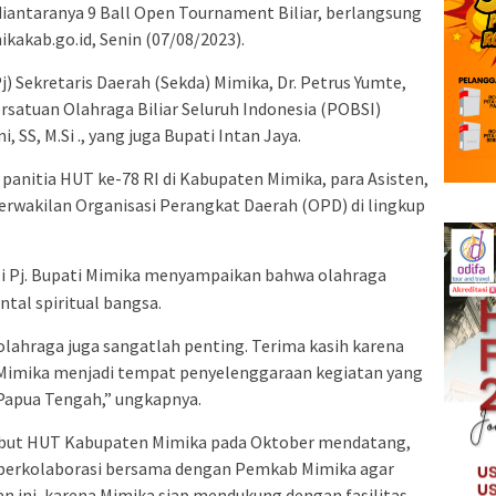
iantaranya 9 Ball Open Tournament Biliar, berlangsung
mikakab.go.id, Senin (07/08/2023).
j) Sekretaris Daerah (Sekda) Mimika, Dr. Petrus Yumte,
rsatuan Olahraga Biliar Seluruh Indonesia (POBSI)
 SS, M.Si ., yang juga Bupati Intan Jaya.
a panitia HUT ke-78 RI di Kabupaten Mimika, para Asisten,
perwakilan Organisasi Perangkat Daerah (OPD) di lingkup
li Pj. Bupati Mimika menyampaikan bahwa olahraga
tal spiritual bangsa.
, olahraga juga sangatlah penting. Terima kasih karena
Mimika menjadi tempat penyelenggaraan kegiatan yang
i Papua Tengah,” ungkapnya.
ut HUT Kabupaten Mimika pada Oktober mendatang,
 berkolaborasi bersama dengan Pemkab Mimika agar
 ini, karena Mimika siap mendukung dengan fasilitas