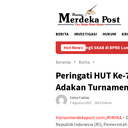
Loncat
ke
konten
BERITA
INVESTIGASI
HUKUM
KR
Dugaan Pungli SKAB di BPRD Lumajang Oknum Dipaks
Hot News
Beranda
Berita
Peringati HUT Ke
Adakan Turnamen 
Editor Fakfak
7 Agustus 2023
1813 Dilihat
Harianmerdekapost.com.,MIMIKA
– 
Republik Indonesia (RI), Pemerinta