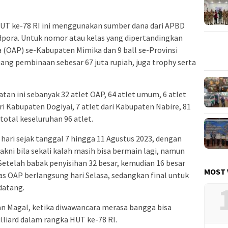
UT ke-78 RI ini menggunakan sumber dana dari APBD
pora. Untuk nomor atau kelas yang dipertandingkan
a (OAP) se-Kabupaten Mimika dan 9 ball se-Provinsi
ang pembinaan sebesar 67 juta rupiah, juga trophy serta
tan ini sebanyak 32 atlet OAP, 64 atlet umum, 6 atlet
ri Kabupaten Dogiyai, 7 atlet dari Kabupaten Nabire, 81
total keseluruhan 96 atlet.
hari sejak tanggal 7 hingga 11 Agustus 2023, dengan
kni bila sekali kalah masih bisa bermain lagi, namun
. Setelah babak penyisihan 32 besar, kemudian 16 besar
MOST 
as OAP berlangsung hari Selasa, sedangkan final untuk
datang.
 Jan Magal, ketika diwawancara merasa bangga bisa
lliard dalam rangka HUT ke-78 RI.