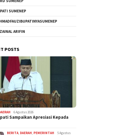
RD SUMENEP
PATI SUMENEP
HMADFAUZIBUPATINYASUMENEP
 ZAINAL ARIFIN
T POSTS
DAERAH
6 Agustus 2026
pati Sampaikan Apresiasi Kepada
BERITA
,
DAERAH
,
PEMERINTAH
5 Agustus