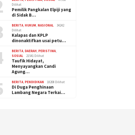
2
Dilihat
Pemilik Pangkalan Elpiji yang
di Sidak B…
3
BERITA
,
HUKUM
,
NASIONAL
34242
Dilihat
Kalapas dan KPLP
dinonaktifkan usai petu…
4
BERITA
,
DAERAH
,
PERISTIWA
,
SOSIAL
21541 Dilihat
Taufik Hidayat,
Menyayangkan Candi
Agung…
5
BERITA
,
PENDIDIKAN
18208 Dilihat
Di Duga Penghinaan
Lambang Negara Terkai…