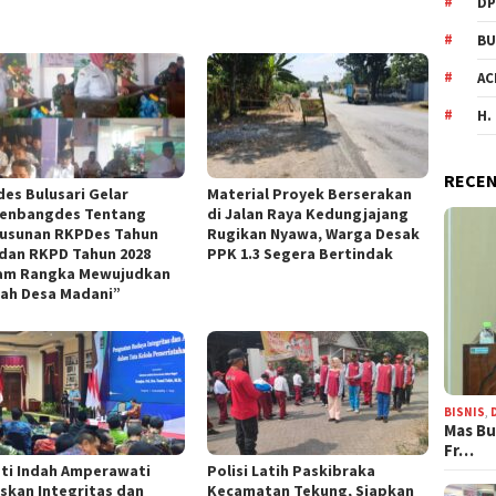
DP
BU
AC
H.
RECEN
es Bulusari Gelar
Material Proyek Berserakan
enbangdes Tentang
di Jalan Raya Kedungjajang
usunan RKPDes Tahun
Rugikan Nyawa, Warga Desak
 dan RKPD Tahun 2028
PPK 1.3 Segera Bertindak
am Rangka Mewujudkan
ah Desa Madani”
BISNIS
,
Mas Bu
Fr…
ti Indah Amperawati
Polisi Latih Paskibraka
skan Integritas dan
Kecamatan Tekung, Siapkan