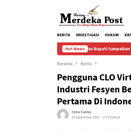
Loncat
ke
konten
BERITA
INVESTIGASI
HUKUM
KR
Mas Bupati Sampaikan Apresiasi Kepada
Hot News
Beranda
Berita
Pengguna CLO Virt
Industri Fesyen 
Pertama Di Indone
Editor Fakfak
25 September 2023
1772 Dilihat