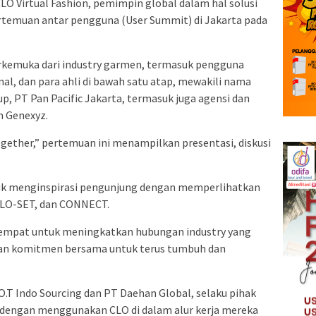
LO Virtual Fashion, pemimpin global dalam hal solusi
rtemuan antar pengguna (User Summit) di Jakarta pada
rkemuka dari industry garmen, termasuk pengguna
al, dan para ahli di bawah satu atap, mewakili nama
p, PT Pan Pacific Jakarta, termasuk juga agensi dan
n Genexyz.
gether,” pertemuan ini menampilkan presentasi, diskusi
untuk menginspirasi pengunjung dengan memperlihatkan
, CLO-SET, dan CONNECT.
 tempat untuk meningkatkan hubungan industry yang
 dan komitmen bersama untuk terus tumbuh dan
O.T Indo Sourcing dan PT Daehan Global, selaku pihak
f dengan menggunakan CLO di dalam alur kerja mereka