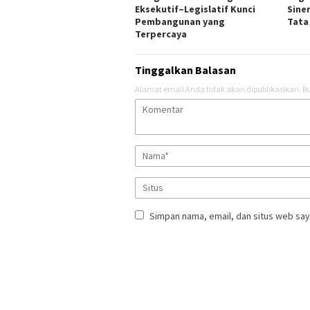
Eksekutif–Legislatif Kunci
Sine
Pembangunan yang
Tata
Terpercaya
Tinggalkan Balasan
Alamat email Anda tidak akan dipublikasikan.
Ru
Simpan nama, email, dan situs web say