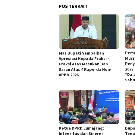
POS TERKAIT
Pemd
Mas Bupati Sampaikan
Musr
Apresiasi Kepada Fraksi -
Peny
Fraksi Atas Masukan Dan
2027
Saran Atas 4 Raperda Non-
“Dal
APBD 2026
Sebu
Ketua DPRD Lumajang:
Bupa
Integritas dan Sinergi
Tega