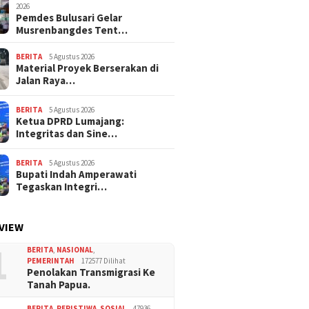
2026
Pemdes Bulusari Gelar
Musrenbangdes Tent…
BERITA
5 Agustus 2026
Material Proyek Berserakan di
Jalan Raya…
BERITA
5 Agustus 2026
Ketua DPRD Lumajang:
Integritas dan Sine…
BERITA
5 Agustus 2026
Bupati Indah Amperawati
Tegaskan Integri…
VIEW
1
BERITA
,
NASIONAL
,
PEMERINTAH
172577 Dilihat
Penolakan Transmigrasi Ke
Tanah Papua.
BERITA
,
PERISTIWA
,
SOSIAL
47936