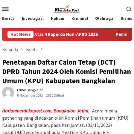
Loncat
Menu
ke
Mobile
konten
Berita
Investigasi
Hukum
Kriminal
Olahraga
Bisnis
an Atas 4 Raperda Non-APBD 2026
Hot News
Pemdes Bulusari Gelar
Beranda
Berita
Penetapan Daftar Calon Tetap (DCT)
DPRD Tahun 2024 Oleh Komisi Pemilihan
Umum (KPU) Kabupaten Bangkalan
Editor Bangkalan
6 November 2023
2810 Dilihat
Harianmerdekapost.com, Bangkalan-Jatim
,- Acara media
gathering yang di adakan oleh Komisi Pemilihan umum (KPU)
Kabupaten. Bangkalan, pada hari jum’at, (03/11/2023)
pukul.19.00 wib, tempat aula Meeting KPU, Jalan R.E