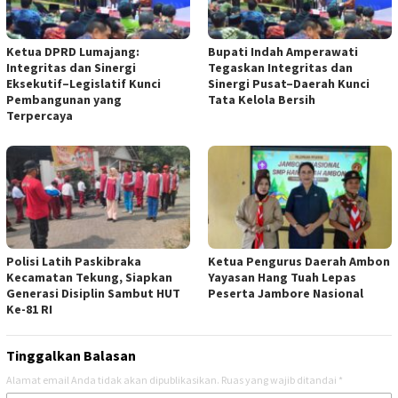
Ketua DPRD Lumajang:
Bupati Indah Amperawati
Integritas dan Sinergi
Tegaskan Integritas dan
Eksekutif–Legislatif Kunci
Sinergi Pusat–Daerah Kunci
Pembangunan yang
Tata Kelola Bersih
Terpercaya
Polisi Latih Paskibraka
Ketua Pengurus Daerah Ambon
Kecamatan Tekung, Siapkan
Yayasan Hang Tuah Lepas
Generasi Disiplin Sambut HUT
Peserta Jambore Nasional
Ke-81 RI
Tinggalkan Balasan
Alamat email Anda tidak akan dipublikasikan.
Ruas yang wajib ditandai
*