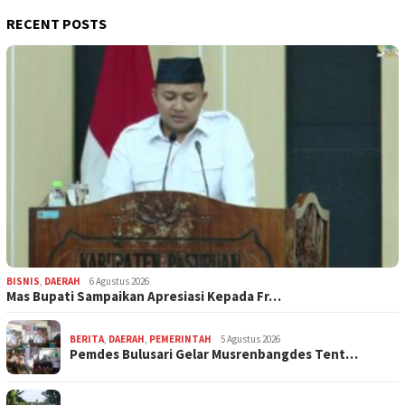
RECENT POSTS
BISNIS
,
DAERAH
6 Agustus 2026
Mas Bupati Sampaikan Apresiasi Kepada Fr…
BERITA
,
DAERAH
,
PEMERINTAH
5 Agustus 2026
Pemdes Bulusari Gelar Musrenbangdes Tent…