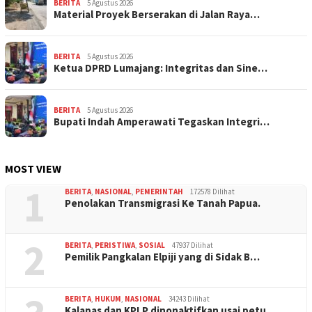
BERITA
5 Agustus 2026
Material Proyek Berserakan di Jalan Raya…
BERITA
5 Agustus 2026
Ketua DPRD Lumajang: Integritas dan Sine…
BERITA
5 Agustus 2026
Bupati Indah Amperawati Tegaskan Integri…
MOST VIEW
1
BERITA
,
NASIONAL
,
PEMERINTAH
172578 Dilihat
Penolakan Transmigrasi Ke Tanah Papua.
2
BERITA
,
PERISTIWA
,
SOSIAL
47937 Dilihat
Pemilik Pangkalan Elpiji yang di Sidak B…
BERITA
,
HUKUM
,
NASIONAL
34243 Dilihat
Kalapas dan KPLP dinonaktifkan usai petu…