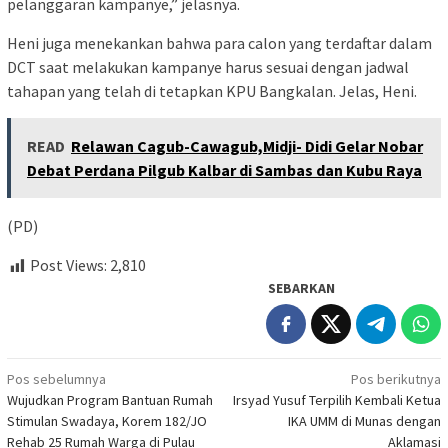
pelanggaran kampanye,” jelasnya.
Heni juga menekankan bahwa para calon yang terdaftar dalam
DCT saat melakukan kampanye harus sesuai dengan jadwal
tahapan yang telah di tetapkan KPU Bangkalan. Jelas, Heni.
READ
Relawan Cagub-Cawagub,Midji- Didi Gelar Nobar
Debat Perdana Pilgub Kalbar di Sambas dan Kubu Raya
(PD)
Post Views:
2,810
SEBARKAN
Navigasi
Pos sebelumnya
Pos berikutnya
Wujudkan Program Bantuan Rumah
Irsyad Yusuf Terpilih Kembali Ketua
pos
Stimulan Swadaya, Korem 182/JO
IKA UMM di Munas dengan
Rehab 25 Rumah Warga di Pulau
Aklamasi