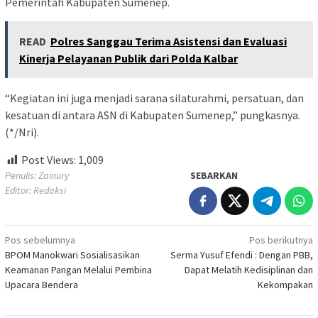
Pemerintah Kabupaten Sumenep.
READ
Polres Sanggau Terima Asistensi dan Evaluasi
Kinerja Pelayanan Publik dari Polda Kalbar
“Kegiatan ini juga menjadi sarana silaturahmi, persatuan, dan
kesatuan di antara ASN di Kabupaten Sumenep,” pungkasnya.
(*/Nri).
Post Views:
1,009
Penulis: Zainury
SEBARKAN
Editor: Redaksi
Navigasi
Pos sebelumnya
Pos berikutnya
BPOM Manokwari Sosialisasikan
Serma Yusuf Efendi : Dengan PBB,
pos
Keamanan Pangan Melalui Pembina
Dapat Melatih Kedisiplinan dan
Upacara Bendera
Kekompakan