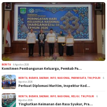
BERITA
6 Agustus 2026
Komitmen Pembangunan Keluarga, Pemkab Pa…
BERITA
,
BUDAYA
,
DAERAH
,
INFO
,
NASIONAL
,
PARIWISATA
,
TNI/POLRI
6
Agustus 2026
Perkuat Diplomasi Maritim, Inspektur Kod…
BERITA
,
BUDAYA
,
DAERAH
,
INFO
,
NASIONAL
,
RELIGI
,
TNI/POLRI
6
Agustus 2026
Tingkatkan Keimanan dan Rasa Syukur, Pra…