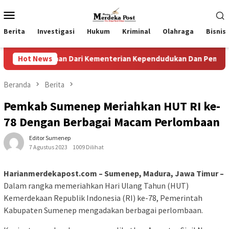
Loncat
Menu
ke
Mobile
konten
Berita
Investigasi
Hukum
Kriminal
Olahraga
Bisnis
gaan Dari Kementerian Kependudukan Dan Pembangunan Kelua
Hot News
Beranda
Berita
Pemkab Sumenep Meriahkan HUT RI ke-
78 Dengan Berbagai Macam Perlombaan
Editor Sumenep
7 Agustus 2023
1009 Dilihat
Harianmerdekapost.com – Sumenep, Madura, Jawa Timur –
Dalam rangka memeriahkan Hari Ulang Tahun (HUT)
Kemerdekaan Republik Indonesia (RI) ke-78, Pemerintah
Kabupaten Sumenep mengadakan berbagai perlombaan.