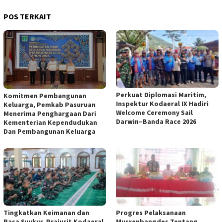
POS TERKAIT
Perkuat Diplomasi Maritim,
Komitmen Pembangunan
Inspektur Kodaeral IX Hadiri
Keluarga, Pemkab Pasuruan
Welcome Ceremony Sail
Menerima Penghargaan Dari
Darwin–Banda Race 2026
Kementerian Kependudukan
Dan Pembangunan Keluarga
Tingkatkan Keimanan dan
Progres Pelaksanaan
Rasa Syukur, Prajurit Kodaeral
Musrenbangdes Tentang