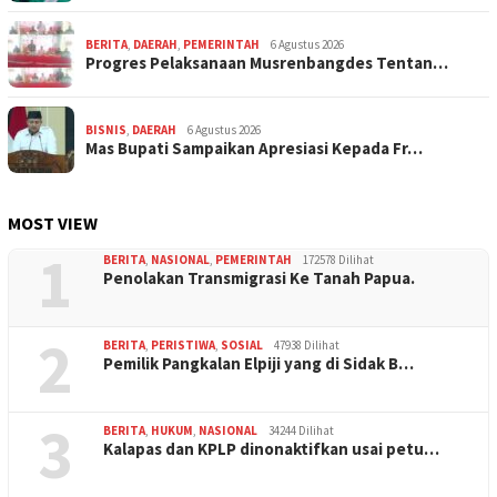
BERITA
,
DAERAH
,
PEMERINTAH
6 Agustus 2026
Progres Pelaksanaan Musrenbangdes Tentan…
BISNIS
,
DAERAH
6 Agustus 2026
Mas Bupati Sampaikan Apresiasi Kepada Fr…
MOST VIEW
1
BERITA
,
NASIONAL
,
PEMERINTAH
172578 Dilihat
Penolakan Transmigrasi Ke Tanah Papua.
2
BERITA
,
PERISTIWA
,
SOSIAL
47938 Dilihat
Pemilik Pangkalan Elpiji yang di Sidak B…
3
BERITA
,
HUKUM
,
NASIONAL
34244 Dilihat
Kalapas dan KPLP dinonaktifkan usai petu…