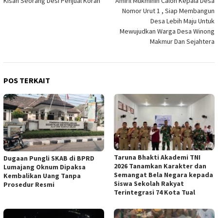
Kisah Seorang Desi Penjual Koran
Amiril Mukminin Calon Kepala Desa
pos
Nomor Urut 1 , Siap Membangun
Desa Lebih Maju Untuk
Mewujudkan Warga Desa Winong
Makmur Dan Sejahtera
POS TERKAIT
Taruna Bhakti Akademi TNI
Dugaan Pungli SKAB di BPRD
2026 Tanamkan Karakter dan
Lumajang Oknum Dipaksa
Semangat Bela Negara kepada
Kembalikan Uang Tanpa
Siswa Sekolah Rakyat
Prosedur Resmi
Terintegrasi 74 Kota Tual