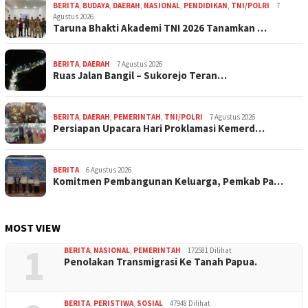
BERITA
,
BUDAYA
,
DAERAH
,
NASIONAL
,
PENDIDIKAN
,
TNI/POLRI
7
Agustus 2026
Taruna Bhakti Akademi TNI 2026 Tanamkan …
BERITA
,
DAERAH
7 Agustus 2026
Ruas Jalan Bangil – Sukorejo Teran…
BERITA
,
DAERAH
,
PEMERINTAH
,
TNI/POLRI
7 Agustus 2026
Persiapan Upacara Hari Proklamasi Kemerd…
BERITA
6 Agustus 2026
Komitmen Pembangunan Keluarga, Pemkab Pa…
MOST VIEW
1
BERITA
,
NASIONAL
,
PEMERINTAH
172581 Dilihat
Penolakan Transmigrasi Ke Tanah Papua.
BERITA
,
PERISTIWA
,
SOSIAL
47948 Dilihat