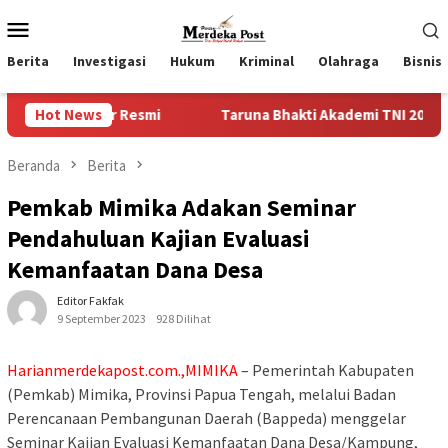
Loncat
Menu
ke
Mobile
konten
Berita
Investigasi
Hukum
Kriminal
Olahraga
Bisnis
 Resmi
Hot News
Taruna Bhakti Akademi TNI 2026 Tanamkan Karakte
Beranda
Berita
Pemkab Mimika Adakan Seminar
Pendahuluan Kajian Evaluasi
Kemanfaatan Dana Desa
Editor Fakfak
9 September 2023
928 Dilihat
Harianmerdekapost.com.,MIMIKA
– Pemerintah Kabupaten
(Pemkab) Mimika, Provinsi Papua Tengah, melalui Badan
Perencanaan Pembangunan Daerah (Bappeda) menggelar
Seminar Kajian Evaluasi Kemanfaatan Dana Desa/Kampung,