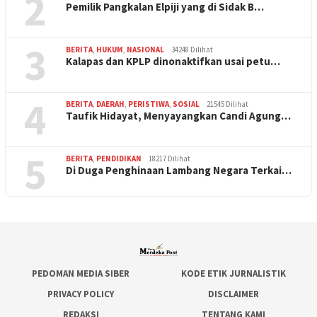
2
Pemilik Pangkalan Elpiji yang di Sidak B…
3
BERITA
,
HUKUM
,
NASIONAL
34248 Dilihat
Kalapas dan KPLP dinonaktifkan usai petu…
4
BERITA
,
DAERAH
,
PERISTIWA
,
SOSIAL
21545 Dilihat
Taufik Hidayat, Menyayangkan Candi Agung…
5
BERITA
,
PENDIDIKAN
18217 Dilihat
Di Duga Penghinaan Lambang Negara Terkai…
PEDOMAN MEDIA SIBER
KODE ETIK JURNALISTIK
PRIVACY POLICY
DISCLAIMER
REDAKSI
TENTANG KAMI