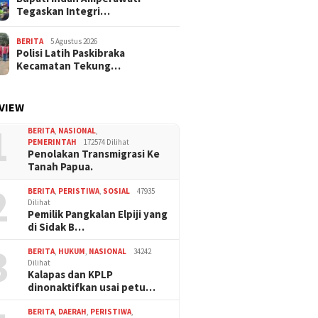
Tegaskan Integri…
BERITA
5 Agustus 2026
Polisi Latih Paskibraka
Kecamatan Tekung…
VIEW
1
BERITA
,
NASIONAL
,
PEMERINTAH
172574 Dilihat
Penolakan Transmigrasi Ke
Tanah Papua.
2
BERITA
,
PERISTIWA
,
SOSIAL
47935
Dilihat
Pemilik Pangkalan Elpiji yang
di Sidak B…
3
BERITA
,
HUKUM
,
NASIONAL
34242
Dilihat
Kalapas dan KPLP
dinonaktifkan usai petu…
BERITA
,
DAERAH
,
PERISTIWA
,