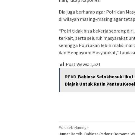
hari,” ucap Kapolres.
Dia juga berharap agar Polri dan Ma
di wilayah masing-masing agar tetap 
“Polri tidak bisa bekerja seorang di
terkait, serta seluruh masyarakat 
sehingga Polri akan lebih maksimal 
dan Mengayomi Masyarakat,” tand
Post Views:
1,521
READ
Babinsa Selokbesuki Ikut
Diajak Untuk Rutin Pantau Kese
Navigasi
Pos sebelumnya
Jumat Bersih, Babinsa Padang Bersama W