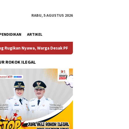
RABU, 5 AGUSTUS 2026
PENDIDIKAN
ARTIKEL
yawa, Warga Desak PPK 1.3 Segera Bertindak
Ketua DPRD 
R ROKOK ILEGAL