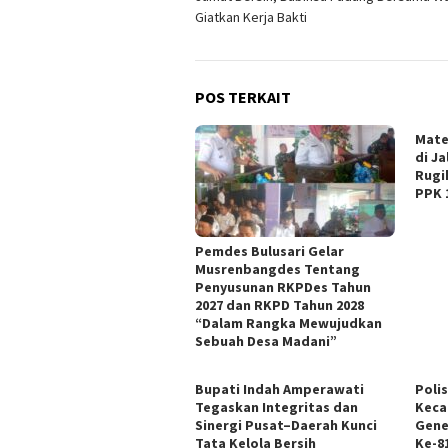
pos
Giatkan Kerja Bakti
POS TERKAIT
Mate
di J
Rugi
PPK 
Pemdes Bulusari Gelar
Musrenbangdes Tentang
Penyusunan RKPDes Tahun
2027 dan RKPD Tahun 2028
“Dalam Rangka Mewujudkan
Sebuah Desa Madani”
Bupati Indah Amperawati
Poli
Tegaskan Integritas dan
Keca
Sinergi Pusat–Daerah Kunci
Gene
Tata Kelola Bersih
Ke-81