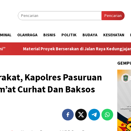
Pencarian
IMINAL
OLAHRAGA
BISNIS
POLITIK
BUDAYA
KESEHATAN
terial Proyek Berserakan di Jalan Raya Kedungjajang Rugikan N
GEMPU
rakat, Kapolres Pasuruan
’at Curhat Dan Baksos