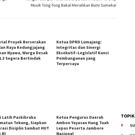
Musik Tong-Tong Bakal Meriahkan Bumi Sumekar
rial Proyek Berserakan
Ketua DPRD Lumajang:
alan Raya Kedungjajang
Integritas dan Sinergi
kan Nyawa, Warga Desak
Eksekutif–Legislatif Kunci
1.3 Segera Bertindak
Pembangunan yang
Terpercaya
TOPIK
si Latih Paskibraka
Ketua Pengurus Daerah
matan Tekung, Siapkan
Ambon Yayasan Hang Tuah
SU
rasi Disiplin Sambut HUT
Lepas Peserta Jambore
 RI
Nasional