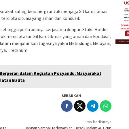
syarakat saling bersinergi untuk menjaga Sitkamtibmas
tercipta situasi yang aman dan kondusif.
ri, sehingga perlu adanya kerjasama dengan Stake Holder
untuk menciptakan Sitkamtibmas yang aman dan kondusif,
dalam menjalankan tugasnya yakni Melindungi, Melayani,
asnya…red/hum
 Berperan dalam Kegiatan Posyandu: Masyarakat
hatan Balita
SEBARKAN
Pos berikutnya
arga
Jangan Sampai Terlewatkan, Besok Malam 40 Grup