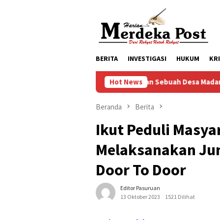
Loncat
ke
konten
BERITA
INVESTIGASI
HUKUM
KR
028 “Dalam Rangka Mewujudkan Sebuah Desa Madani”
Hot News
Ma
Beranda
Berita
Ikut Peduli Masya
Melaksanakan Jum
Door To Door
Editor Pasuruan
13 Oktober 2023
1521 Dilihat