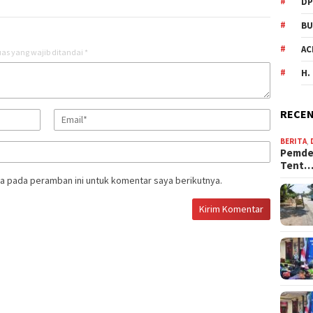
DP
BU
AC
as yang wajib ditandai
*
H.
RECEN
BERITA
,
Pemdes
Tent
a pada peramban ini untuk komentar saya berikutnya.