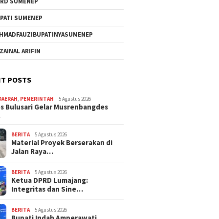
RD SUMENEP
PATI SUMENEP
HMADFAUZIBUPATINYASUMENEP
 ZAINAL ARIFIN
T POSTS
DAERAH
,
PEMERINTAH
5 Agustus 2026
 Bulusari Gelar Musrenbangdes
…
BERITA
5 Agustus 2026
Material Proyek Berserakan di
Jalan Raya…
BERITA
5 Agustus 2026
Ketua DPRD Lumajang:
Integritas dan Sine…
BERITA
5 Agustus 2026
Bupati Indah Amperawati