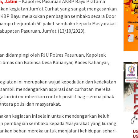
n, Jatim
– Kapolres Pasuruan AKBP Bayu Pratama
sanakan kegiatan Jum’at Curhat yang sangat mengesankan.
 AKBP Bayu melakukan pembagian sembako secara Door
mampu berjumlah 50 paket sembako kepada Masyarakat
abupaten Pasuruan. Jum’at (13/10/2023).
an didampingi oleh PJU Polres Pasuruan, Kapolsek
ibmas dan Babinsa Desa Kalianyar, Kades Kalianyar,
iatan ini merupakan wujud kepedulian dan kedekatan
 sambil mendengarkan aspirasi dan curhatan mereka.
atan ini memberikan contoh positif bagi semua pihak
ntara polisi dan masyarakat.
nakan kegiatan ini selain untuk mendengarkan keluh
an pembagian sembako kepada Masyarakat yang kurang
nkan beban mereka untuk menjalani kehidupan sehari-