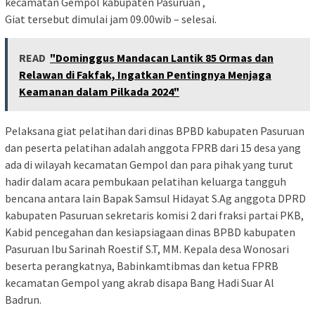
kecamatan Gempol kabupaten Pasuruan ,
Giat tersebut dimulai jam 09.00wib – selesai.
READ
"Dominggus Mandacan Lantik 85 Ormas dan
Relawan di Fakfak, Ingatkan Pentingnya Menjaga
Keamanan dalam Pilkada 2024"
Pelaksana giat pelatihan dari dinas BPBD kabupaten Pasuruan
dan peserta pelatihan adalah anggota FPRB dari 15 desa yang
ada di wilayah kecamatan Gempol dan para pihak yang turut
hadir dalam acara pembukaan pelatihan keluarga tangguh
bencana antara lain Bapak Samsul Hidayat S.Ag anggota DPRD
kabupaten Pasuruan sekretaris komisi 2 dari fraksi partai PKB,
Kabid pencegahan dan kesiapsiagaan dinas BPBD kabupaten
Pasuruan Ibu Sarinah Roestif S.T, MM. Kepala desa Wonosari
beserta perangkatnya, Babinkamtibmas dan ketua FPRB
kecamatan Gempol yang akrab disapa Bang Hadi Suar Al
Badrun.