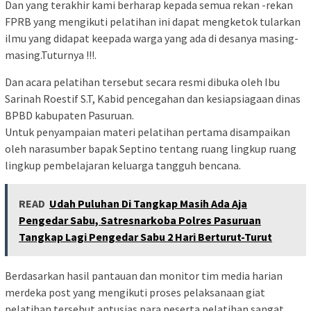
Dan yang terakhir kami berharap kepada semua rekan -rekan
FPRB yang mengikuti pelatihan ini dapat mengketok tularkan
ilmu yang didapat keepada warga yang ada di desanya masing-
masing.Tuturnya !!!.
Dan acara pelatihan tersebut secara resmi dibuka oleh Ibu
Sarinah Roestif S.T, Kabid pencegahan dan kesiapsiagaan dinas
BPBD kabupaten Pasuruan.
Untuk penyampaian materi pelatihan pertama disampaikan
oleh narasumber bapak Septino tentang ruang lingkup ruang
lingkup pembelajaran keluarga tangguh bencana.
READ
Udah Puluhan Di Tangkap Masih Ada Aja
Pengedar Sabu, Satresnarkoba Polres Pasuruan
Tangkap Lagi Pengedar Sabu 2 Hari Berturut-Turut
Berdasarkan hasil pantauan dan monitor tim media harian
merdeka post yang mengikuti proses pelaksanaan giat
pelatihan tersebut antusias para peserta pelatihan sangat