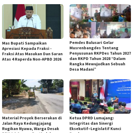
Pemdes Bulusari Gelar
Mas Bupati Sampaikan
Musrenbangdes Tentang
Apresiasi Kepada Fraksi -
Penyusunan RKPDes Tahun 2027
Fraksi Atas Masukan Dan Saran
dan RKPD Tahun 2028 “Dalam
Atas 4 Raperda Non-APBD 2026
Rangka Mewujudkan Sebuah
Desa Madani”
Material Proyek Berserakan di
Ketua DPRD Lumajang:
Jalan Raya Kedungjajang
Integritas dan Sinergi
Rugikan Nyawa, Warga Desak
Eksekutif–Legislatif Kunci