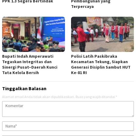
PPK 1.3 Segera Bertindak
Pembangunan yang
Terpercaya
Bupati Indah Amperawati
Polisi Latih Paskibraka
Tegaskan Integritas dan
Kecamatan Tekung, Siapkan
Sinergi Pusat–Daerah Kunci
Generasi Disiplin Sambut HUT
Tata Kelola Bersih
Ke-81 RI
Tinggalkan Balasan
Alamat email Anda tidak akan dipublikasikan.
Ruas yang wajib ditandai
*