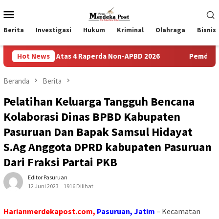
Loncat
Menu
ke
Mobile
konten
Berita
Investigasi
Hukum
Kriminal
Olahraga
Bisnis
an Atas 4 Raperda Non-APBD 2026
Hot News
Pemdes Bulusari Gelar
Beranda
Berita
Pelatihan Keluarga Tangguh Bencana
Kolaborasi Dinas BPBD Kabupaten
Pasuruan Dan Bapak Samsul Hidayat
S.Ag Anggota DPRD kabupaten Pasuruan
Dari Fraksi Partai PKB
Editor Pasuruan
12 Juni 2023
1916 Dilihat
Harianmerdekapost.com,
Pasuruan, Jatim
– Kecamatan