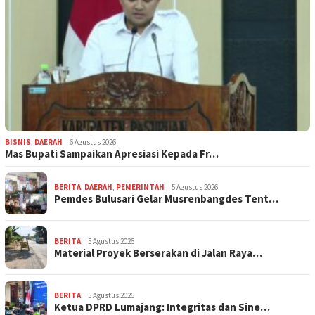
BISNIS
,
DAERAH
6 Agustus 2026
Mas Bupati Sampaikan Apresiasi Kepada Fr…
BERITA
,
DAERAH
,
PEMERINTAH
5 Agustus 2026
Pemdes Bulusari Gelar Musrenbangdes Tent…
BERITA
5 Agustus 2026
Material Proyek Berserakan di Jalan Raya…
BERITA
5 Agustus 2026
Ketua DPRD Lumajang: Integritas dan Sine…