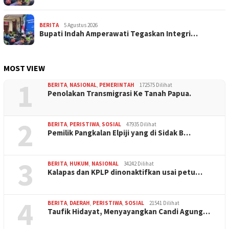
BERITA
5 Agustus 2026
Bupati Indah Amperawati Tegaskan Integri…
MOST VIEW
1
BERITA
,
NASIONAL
,
PEMERINTAH
172575 Dilihat
Penolakan Transmigrasi Ke Tanah Papua.
2
BERITA
,
PERISTIWA
,
SOSIAL
47935 Dilihat
Pemilik Pangkalan Elpiji yang di Sidak B…
3
BERITA
,
HUKUM
,
NASIONAL
34242 Dilihat
Kalapas dan KPLP dinonaktifkan usai petu…
4
BERITA
,
DAERAH
,
PERISTIWA
,
SOSIAL
21541 Dilihat
Taufik Hidayat, Menyayangkan Candi Agung…